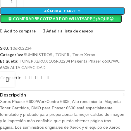
AÑADIR AL CARRITO
🛒 COMPRAR 💬 COTIZAR POR WHATSAPP🖱️ ¡AQUÍ!😊
Add to compare
Añadir a lista de deseos
SKU:
106R02234
Categorías:
SUMINISTROS
,
TONER
,
Toner Xerox
Etiqueta:
TONER XEROX 106R02234 Magenta Phaser 6600/WC
6605 ALTA CAPACIDAD
Compartir:
Descripción
Xerox Phaser 6600/WorkCentre 6605, Alto rendimiento Magenta
Toner Cartridge, DMO para Phaser 6600 está especialmente
formulado y probado para proporcionar la mejor calidad de imagen
y la impresión más confiable que pueda obtener página tras
página. Los suministros originales de Xerox y el equipo de Xerox