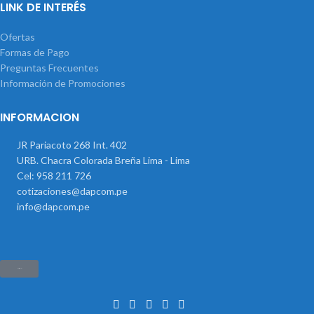
LINK DE INTERÉS
Ofertas
Formas de Pago
Preguntas Frecuentes
Información de Promociones
INFORMACION
JR Pariacoto 268 Int. 402
URB. Chacra Colorada Breña Lima - Lima
Cel: 958 211 726
cotizaciones@dapcom.pe
info@dapcom.pe
Haz clic aquí