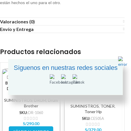
están hechos el uno para el otro.
Valoraciones (0)
Envío y Entrega
Productos relacionados
Siguenos en nuestras redes sociales
-
Brother – Tambor/Drum
Dr-1060 10,000 Paginas
Toner Hp 05A Ce505A
Black P2035, P2055
2,300Pg
SUMINISTROS
,
DRUM
,
Drum
Brother
SUMINISTROS
,
TONER
,
Toner Hp
SKU:
DR-1060
SKU:
CE505A
S/
290.00
S/
379.00