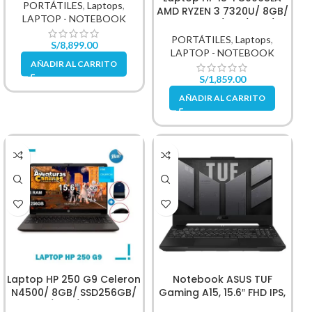
PORTÁTILES
,
Laptops
,
AMD RYZEN 3 7320U/ 8GB/
LAPTOP - NOTEBOOK
SSD512GB/ W11/ 15.6/
A1UD2LA
PORTÁTILES
,
Laptops
,
S/
8,899.00
LAPTOP - NOTEBOOK
AÑADIR AL CARRITO
S/
1,859.00
AÑADIR AL CARRITO
Laptop HP 250 G9 Celeron
Notebook ASUS TUF
N4500/ 8GB/ SSD256GB/
Gaming A15, 15.6″ FHD IPS,
FREE/ 15.6/ A12FJLA
Ryzen 7 7735HS 4.7GHz 16