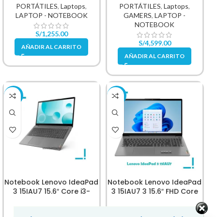
GB DDR5
PORTÁTILES
,
Laptops
,
PORTÁTILES
,
Laptops
,
LAPTOP - NOTEBOOK
GAMERS
,
LAPTOP -
NOTEBOOK
S/
1,255.00
S/
4,599.00
AÑADIR AL CARRITO
AÑADIR AL CARRITO
-26%
-10%
Notebook Lenovo IdeaPad
Notebook Lenovo IdeaPad
3 15IAU7 15.6″ Core i3-
3 15IAU7 3 15.6″ FHD Core
1215U
i3-1215U 1.2 4.4GHz
PORTÁTILES
,
Laptops
,
Laptops
,
LAPTOP -