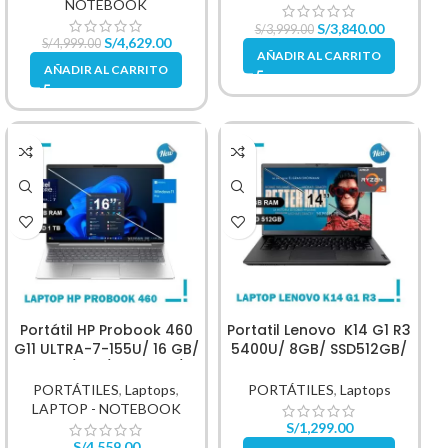
NOTEBOOK
S/
3,840.00
S/
3,999.00
S/
4,629.00
S/
4,999.00
AÑADIR AL CARRITO
AÑADIR AL CARRITO
Portátil HP Probook 460
Portatil Lenovo K14 G1 R3
G11 ULTRA-7-155U/ 16 GB/
5400U/ 8GB/ SSD512GB/
SSD 1 TB/ W11/ A24Z6LT/ 16
14″
PORTÁTILES
,
Laptops
,
PORTÁTILES
,
Laptops
LAPTOP - NOTEBOOK
S/
1,299.00
S/
4,559.00