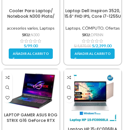
Cooler Para Laptop/
Laptop Dell Inspiron 3520,
Notebook N300 Plata/
15.6″ FHD IPS, Core i7-1255U
Negro Aluminio
hasta 4.7GHz, 8GB DDR4
accesorios varios
,
Laptops
Laptops
,
CÓMPUTO
,
Ofertas
SKU:
N300
SKU:
DPRNN
S/
99.00
S/
2,399.00
S/
4,870.00
AÑADIR AL CARRITO
AÑADIR AL CARRITO
LAPTOP GAMER ASUS ROG
STRIX G16 GeForce RTX
4060
Laptop HP 15-FC0068LA