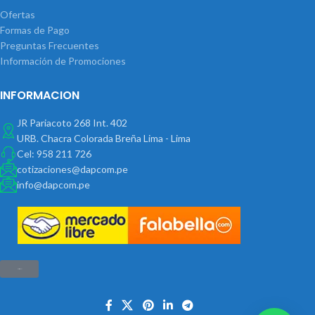
Ofertas
Formas de Pago
Preguntas Frecuentes
Información de Promociones
INFORMACION
JR Pariacoto 268 Int. 402
URB. Chacra Colorada Breña Lima - Lima
Cel: 958 211 726
cotizaciones@dapcom.pe
info@dapcom.pe
Haz clic aquí