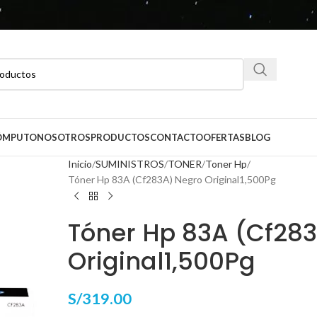
CÓMPUTO
NOSOTROS
PRODUCTOS
CONTACTO
OFERTAS
BLOG
Inicio
SUMINISTROS
TONER
Toner Hp
Tóner Hp 83A (Cf283A) Negro Original1,500Pg
Tóner Hp 83A (Cf28
Original1,500Pg
S/
319.00