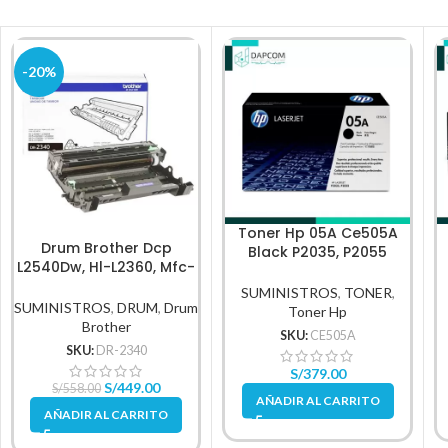
-20%
Toner Hp 05A Ce505A
Drum Brother Dcp
Black P2035, P2055
L2540Dw, Hl-L2360, Mfc-
2,300Pg
L2740, Dr-2340
SUMINISTROS
,
TONER
,
SUMINISTROS
,
DRUM
,
Drum
Toner Hp
Brother
SKU:
CE505A
SKU:
DR-2340
S/
379.00
S/
449.00
S/
558.00
AÑADIR AL CARRITO
AÑADIR AL CARRITO