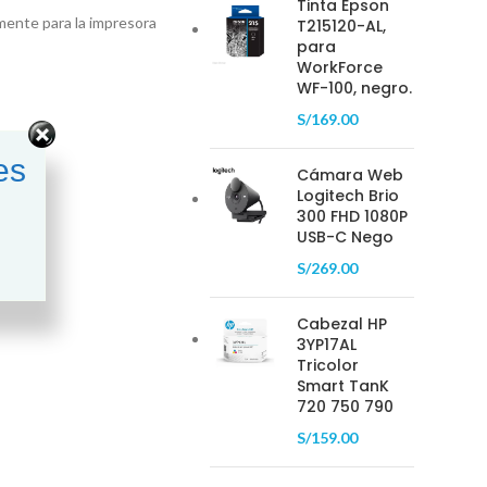
Tinta Epson
mente para la impresora
T215120-AL,
para
WorkForce
WF-100, negro.
S/
169.00
es
Cámara Web
Logitech Brio
300 FHD 1080P
USB-C Nego
S/
269.00
Cabezal HP
3YP17AL
Tricolor
Smart TanK
720 750 790
S/
159.00