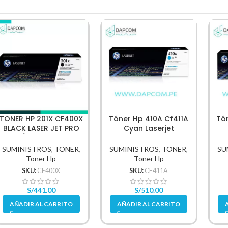
TONER HP 201X CF400X
Tóner Hp 410A Cf411A
Tó
BLACK LASER JET PRO
Cyan Laserjet
M252/M277 2,800 PG.
M452/M477 2,300 Pag
M4
SUMINISTROS
,
TONER
,
SUMINISTROS
,
TONER
,
SU
Toner Hp
Toner Hp
SKU:
CF400X
SKU:
CF411A
S/
441.00
S/
510.00
AÑADIR AL CARRITO
AÑADIR AL CARRITO