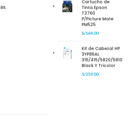
Cartucho de
as.
Tinta Epson
T3760
P/Picture Mate
PM525
S/
164.00
Kit de Cabezal HP
3YP86AL
315/415/5820/5810
Black Y Tricolor
S/
259.00