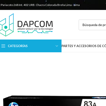
R Pariacoto 268 Int. 402 URB. Chacra Colorada
Breña Lima - Lima
CATEGORÍAS
PARTES Y ACCESORIOS DE 