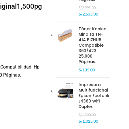
iginal1,500pg
S/
2,995.00
S/
2,535.00
Tóner Konica
Minolta TN-
414 BIZHUB
Compatible
363/423
25.000
Páginas.
Compatibilidad: Hp
S/
135.00
0 Páginas.
Impresora
Multifuncional
Epson Ecotank
L4360 Wifi
Duplex
S/
1,590.00
S/
1,025.00