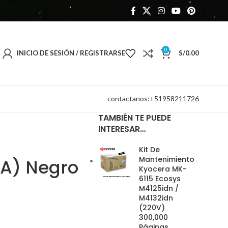
0
INICIO DE SESIÓN / REGISTRARSE
S/
0.00
contactanos:+51958211726
TAMBIÉN TE PUEDE
INTERESAR…
Kit De
Mantenimiento
3A) Negro
Kyocera MK-
6115 Ecosys
M4125idn /
M4132idn
(220V)
300,000
Páginas