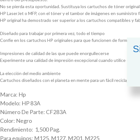
No se pierda esta oportunidad. Sustituya los cartuchos de tóner origina
HP LaserJet o MFP, con el tóner y el tambor de imágenes en suministro fác
HP original ha demostrado ser superior a los cartuchos compatibles y fa
Diseñado para trabajar por primera vez, todo el tiempo
Confíe en los cartuchos HP originales para que funcionen de forma cons
S
Impresiones de calidad de las que puede enorgullecerse
Experimente una calidad de impresión excepcional cuando utilice cartuc
La elección del medio ambiente
Cartuchos diseñados con el planeta en mente para un fácil reciclaje y m
Marca: Hp
Modelo: HP 83A
Número De Parte: CF283A
Color: Negro
Rendimiento: 1,500 Pag.
Para equipos: M125, M127, M201, M225