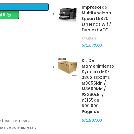
Impresoras
Multifuncional
UÍ!😊
Epson L6370
Ethernat Wifi/
Duplex/ ADF
S/
2,090.00
S/
1,699.00
Kit De
Mantenimiento
Kyocera MK-
3302 ECOSYS
M3655idn /
M3660idn /
P3260dn /
P3155dn
500,000
Páginas
S/
1,507.00
ostosos retrasos.
reas de su empresa y