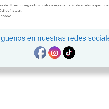
les de HP en un segundo, y vuelva a imprimir. Están diseñados específica
il de instalar.
bricados
istente.
iguenos en nuestras redes social
hos HP originales.
enos desperdicio.