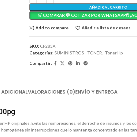
AÑADIR AL CARRITO
🛒 COMPRAR 💬 COTIZAR POR WHATSAPP🖱️ ¡AQ
Add to compare
Añadir a lista de deseos
SKU:
CF283A
Categorías:
SUMINISTROS
,
TONER
,
Toner Hp
Compartir:
 ADICIONAL
VALORACIONES (0)
ENVÍO Y ENTREGA
500pg
r HP originales. Evite las reimpresiones, el derroche de insumos y los c
ión homogénea sin interrupciones que lo mantenga concentrado en las ta