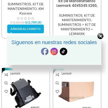
Kit De Mantenimiento
SUMINISTROS
,
KIT DE
Lexmark 40X5345 E260,
MANTENIMIENTO
,
KM
E360, E460
Kyocera
SUMINISTROS
,
KIT DE
MANTENIMIENTO
,
S/
2,789.00
S/
3,100.00
SUMINISTROS > KIT DE
MANTENIMIENTO >
AÑADIR AL CARRITO
LEXMARK
SKU:
40X5345
Siguenos en nuestras redes sociales
S/
599.00
S/
689.00
AÑADIR AL CARRITO