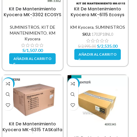
Kit De Mantenimiento
Kit De Mantenimiento
Kyocera MK-3302 ECOSYS
Kyocera MK-6115 Ecosys
M3655idn / M3660idn /
M4125idn / M4132idn
P3260dn / P3155dn
(220V) 300,000 Páginas
SUMINISTROS
,
KIT DE
KM Kyocera
,
SUMINISTROS
500,000 Páginas
MANTENIMIENTO
,
KM
SKU:
1702P18NL0
Kyocera
S/
2,535.00
S/
2,995.00
S/
1,507.00
AÑADIR AL CARRITO
AÑADIR AL CARRITO
-10%
-13%
Kit De Mantenimiento
Kyocera MK-6315 TASKalfa
3501i / 4501i