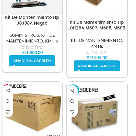
Kit De Mantenimiento Hp
Kit De Mantenimiento Hp
J8J88A Negro
L0H25A M607, M608, M609
220V
SUMINISTROS
,
KIT DE
KIT DE MANTENIMIENTO
,
MANTENIMIENTO
,
KM Hp
KM Hp
S/
1,800.00
S/
1,949.00
AÑADIR AL CARRITO
AÑADIR AL CARRITO
-15%