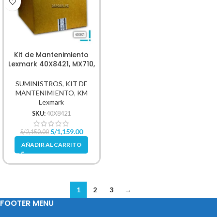
Kit de Mantenimiento
Lexmark 40X8421, MX710,
MX711, MS811, MS810dn
SUMINISTROS
,
KIT DE
MANTENIMIENTO
,
KM
Lexmark
SKU:
40X8421
S/
1,159.00
S/
2,150.00
AÑADIR AL CARRITO
1
2
3
→
FOOTER MENU