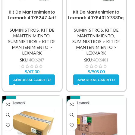
Kit De Mantenimiento
Kit De Mantenimiento
Lexmark 40X6247 Adf
Lexmark 40X6401 X738De,
Cx310, Mx310 Separator
C734Dn, Xs736Dte,
Pad Simplex
Xs736De, X748De, C746Dn
SUMINISTROS
,
KIT DE
SUMINISTROS
,
KIT DE
220V
MANTENIMIENTO
,
MANTENIMIENTO
,
SUMINISTROS > KIT DE
SUMINISTROS > KIT DE
MANTENIMIENTO >
MANTENIMIENTO >
LEXMARK
LEXMARK
SKU:
40X6247
SKU:
40X6401
S/
67.00
S/
905.00
AÑADIR AL CARRITO
AÑADIR AL CARRITO