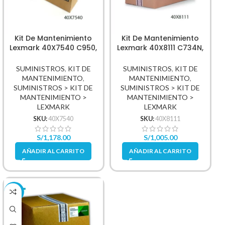
Kit De Mantenimiento
Kit De Mantenimiento
Lexmark 40X7540 C950,
Lexmark 40X8111 C734N,
X950
C746Dn, C746Dtn
SUMINISTROS
,
KIT DE
SUMINISTROS
,
KIT DE
MANTENIMIENTO
,
MANTENIMIENTO
,
SUMINISTROS > KIT DE
SUMINISTROS > KIT DE
MANTENIMIENTO >
MANTENIMIENTO >
LEXMARK
LEXMARK
SKU:
40X7540
SKU:
40X8111
S/
1,178.00
S/
1,005.00
AÑADIR AL CARRITO
AÑADIR AL CARRITO
-46%