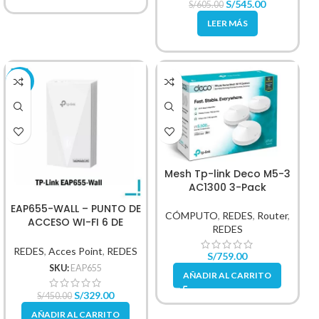
S/
545.00
S/
605.00
LEER MÁS
-27%
Mesh Tp-link Deco M5-3
AC1300 3-Pack
EAP655-WALL – PUNTO DE
CÓMPUTO
,
REDES
,
Router
,
ACCESO WI-FI 6 DE
REDES
MONTAJE EN PARED AX3000
REDES
,
Acces Point
,
REDES
S/
759.00
SKU:
EAP655
AÑADIR AL CARRITO
S/
329.00
S/
450.00
AÑADIR AL CARRITO