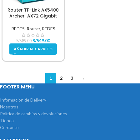
Router TP-Link AX5400
Archer AX72 Gigabit
Doble Banda WIFI 6
REDES
,
Router
,
REDES
S/
549.00
S/
589.00
AÑADIR AL CARRITO
1
2
3
→
FOOTER MENU
Información de Delivery
Nosotros
Política de cambios y devoluciones
Tienda
Contacto