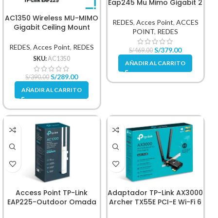
Eap245 Mu Mimo Gigabit 2
Puntos Red Poe Techo
AC1350 Wireless MU-MIMO
REDES
,
Acces Point
,
ACCES
Gigabit Ceiling Mount
POINT
,
REDES
Access Point
REDES
,
Acces Point
,
REDES
S/
379.00
S/
469.00
SKU:
AC1350
AÑADIR AL CARRITO
S/
289.00
S/
390.00
AÑADIR AL CARRITO
Access Point TP-Link
Adaptador TP-Link AX3000
EAP225-Outdoor Omada
Archer TX55E PCI-E Wi-Fi 6
AC1200 Wirelless
Bluetooth 5.2