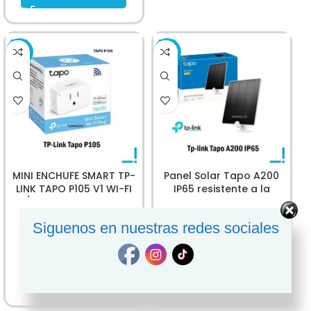
-53%
-32%
MINI ENCHUFE SMART TP-
Panel Solar Tapo A200
LINK TAPO P105 V1 WI-FI
IP65 resistente a la
P/N: TAPO P105-1PACK
intemperie
REDES
,
REDES
REDES
,
REDES
Siguenos en nuestras redes sociales
SKU:
P105-1PACK
SKU:
A200
S/
59.00
S/
129.00
S/
125.00
S/
189.00
AÑADIR AL CARRITO
AÑADIR AL CARRITO