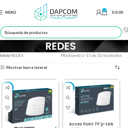
0
MENÚ
S/
0.00
REDES
Inicio
REDES
Mostrando 1–15 de 32 resultados
Mostrar barra lateral
-26%
-19%
Acces Point TP´p-Link