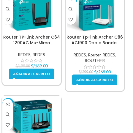
Router TP-Link Archer C64
Router Tp-link Archer C86
1200AC Mu-Mimo
AC1900 Doble Banda
Inalambrico
REDES
,
REDES
REDES
,
Router
,
REDES
,
ROUTHER
S/
169.00
S/
199.00
S/
269.00
S/
299.00
AÑADIR AL CARRITO
AÑADIR AL CARRITO
-7%