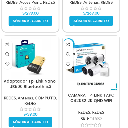
REDES
,
Acces Point
,
REDES
REDES
,
Antenas
,
REDES
S/
299.00
S/
169.00
AÑADIR AL CARRITO
AÑADIR AL CARRITO
-10%
VENDI
DO
Adaptador Tp-Link Nano
UB500 Bluetooth 5.3
CAMARA TP-LINK TAPO
REDES
,
Antenas
,
CÓMPUTO
,
C420S2 2K QHD WIFI
REDES
AUDIO BIDIRECCIONAL V
NOCTURNA
REDES
,
REDES
S/
39.00
SKU:
C420S2
AÑADIR AL CARRITO