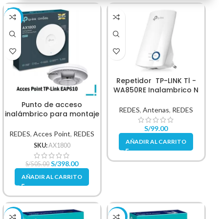
-21%
Repetidor TP-LINK Tl -
WA850RE Inalambrico N
300 MBPS
Punto de acceso
REDES
,
Antenas
,
REDES
inalámbrico para montaje
en techo AX1800
S/
99.00
REDES
,
Acces Point
,
REDES
AÑADIR AL CARRITO
SKU:
AX1800
S/
398.00
S/
505.00
AÑADIR AL CARRITO
-15%
-10%