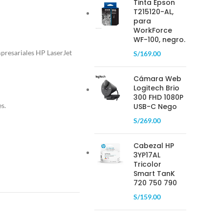
Tinta Epson
T215120-AL,
para
WorkForce
WF-100, negro.
presariales HP LaserJet
S/
169.00
Cámara Web
Logitech Brio
300 FHD 1080P
s.
USB-C Nego
S/
269.00
Cabezal HP
3YP17AL
Tricolor
Smart TanK
720 750 790
S/
159.00