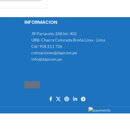
INFORMACION
JR Pariacoto 268 Int. 402
URB. Chacra Colorada Breña Lima - Lima
Cel: 958 211 726
cotizaciones@dapcom.pe
info@dapcom.pe
Haz clic aquí