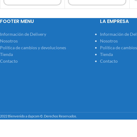
FOOTER MENU
LA EMPRESA
Información de Delivery
Información de Del
Nosotros
Nosotros
Política de cambios y devoluciones
Política de cambios
Tienda
Tienda
Contacto
Contacto
2022 Bienvenido a dapcom ©. Derechos Reservados.