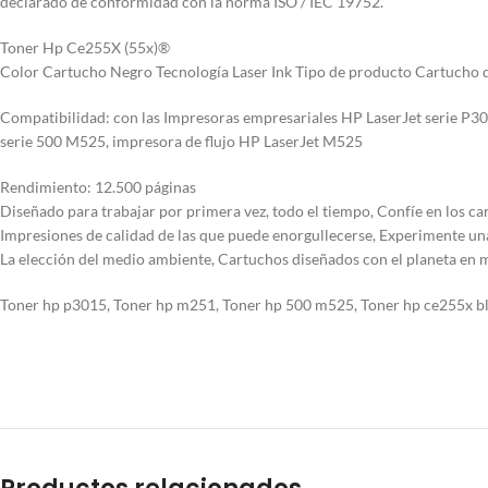
declarado de conformidad con la norma ISO / IEC 19752.
Toner Hp Ce255X (55x)®
Color Cartucho Negro Tecnología Laser Ink Tipo de producto Cartucho
Compatibilidad: con las Impresoras empresariales HP LaserJet serie P3
serie 500 M525, impresora de flujo HP LaserJet M525
Rendimiento: 12.500 páginas
Diseñado para trabajar por primera vez, todo el tiempo, Confíe en los c
Impresiones de calidad de las que puede enorgullecerse, Experimente una
La elección del medio ambiente, Cartuchos diseñados con el planeta en m
Toner hp p3015, Toner hp m251, Toner hp 500 m525, Toner hp ce255x bl