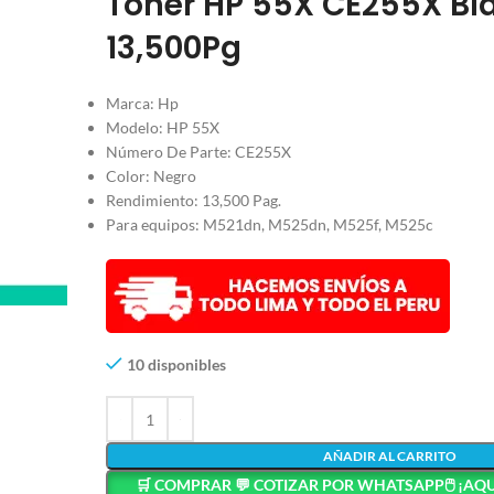
Tóner HP 55X CE255X Bl
13,500Pg
Marca: Hp
Modelo: HP 55X
Número De Parte: CE255X
Color: Negro
Rendimiento: 13,500 Pag.
Para equipos: M521dn, M525dn, M525f, M525c
10 disponibles
AÑADIR AL CARRITO
🛒 COMPRAR 💬 COTIZAR POR WHATSAPP🖱️ ¡AQU