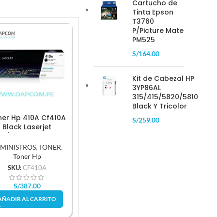
Cartucho de
Tinta Epson
T3760
P/Picture Mate
PM525
-18%
S/
164.00
Kit de Cabezal HP
3YP86AL
315/415/5820/5810
Black Y Tricolor
er Hp 410A Cf410A
Tóner Hp 410A Cf411A
S/
259.00
Ton
Black Laserjet
Cyan Laserjet
(Ce320A
2/M477 2,300 Pag.
M452/M477 2,300 Pag
MINISTROS
,
TONER
,
SUMINISTROS
,
TONER
,
SUMIN
Toner Hp
Toner Hp
SKU:
CF410A
SKU:
CF411A
S
S/
387.00
S/
510.00
S/
45
AÑADIR AL CARRITO
AÑADIR AL CARRITO
AÑAD