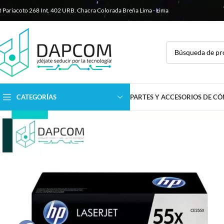
R Pariacoto 268 Int. 402 URB. Chacra Colorada
Breña Lima - Lima
CATEGORÍAS
PARTES Y ACCESORIOS DE C