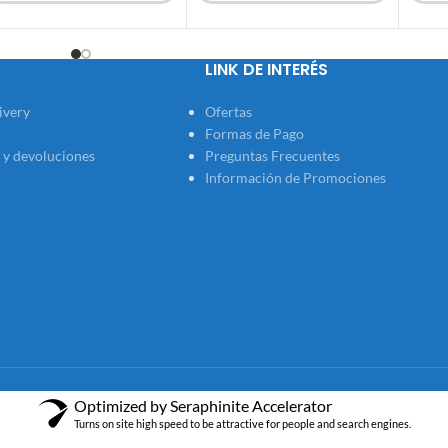
LINK DE INTERÉS
ivery
Ofertas
Formas de Pago
 y devoluciones
Preguntas Frecuentes
Información de Promociones
Optimized by Seraphinite Accelerator
Turns on site high speed to be attractive for people and search engines.