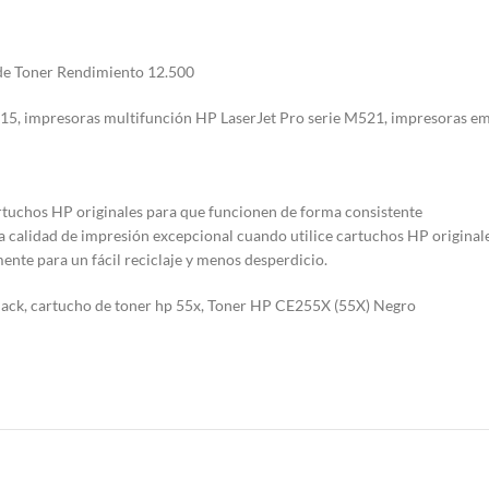
 de Toner Rendimiento 12.500
015, impresoras multifunción HP LaserJet Pro serie M521, impresoras em
artuchos HP originales para que funcionen de forma consistente
 calidad de impresión excepcional cuando utilice cartuchos HP originale
ente para un fácil reciclaje y menos desperdicio.
ack, cartucho de toner hp 55x, Toner HP CE255X (55X) Negro