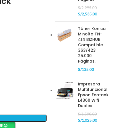
ack
S/
2,995.00
S/
2,535.00
Tóner Konica
Minolta TN-
414 BIZHUB
Compatible
363/423
25.000
Páginas.
S/
135.00
Impresora
Multifuncional
Epson Ecotank
L4360 Wifi
Duplex
S/
1,590.00
S/
1,025.00
Í!😊