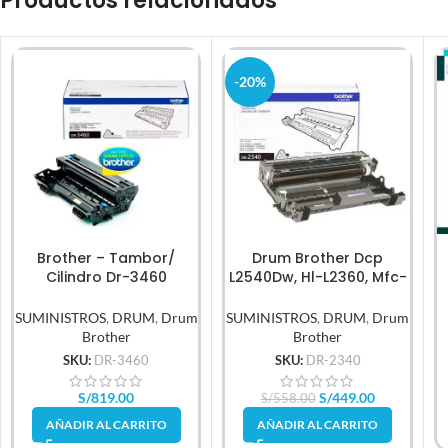
Productos relacionados
-20%
Brother – Tambor/
Drum Brother Dcp
Cilindro Dr-3460
L2540Dw, Hl-L2360, Mfc-
Rendimiento 50,000Pg
L2740, Dr-2340
SUMINISTROS
,
DRUM
,
Drum
SUMINISTROS
,
DRUM
,
Drum
Brother
Brother
SKU:
DR-3460
SKU:
DR-2340
S/
819.00
S/
449.00
S/
558.00
AÑADIR AL CARRITO
AÑADIR AL CARRITO