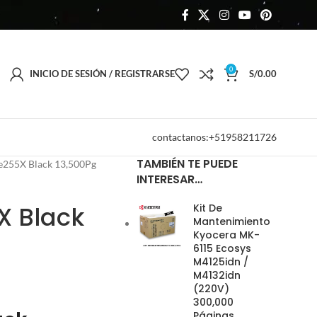
0
INICIO DE SESIÓN / REGISTRARSE
S/
0.00
contactanos:+51958211726
TAMBIÉN TE PUEDE
e255X Black 13,500Pg
INTERESAR…
X Black
Kit De
Mantenimiento
Kyocera MK-
6115 Ecosys
M4125idn /
M4132idn
(220V)
300,000
Páginas