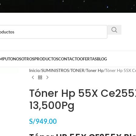
ÓMPUTO
NOSOTROS
PRODUCTOS
CONTACTO
OFERTAS
BLOG
Inicio
SUMINISTROS
TONER
Toner Hp
Tóner Hp 55X C
Tóner Hp 55X Ce255
13,500Pg
S/
949.00