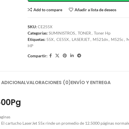
Add to compare
Añadir a lista de deseos
SKU:
CE255X
Categorías:
SUMINISTROS
,
TONER
,
Toner Hp
Etiquetas:
55X
,
CE55X
,
LASERJET
,
M521dn
,
M525c
,
HP
Compartir:
 ADICIONAL
VALORACIONES (0)
ENVÍO Y ENTREGA
500Pg
aginas
El cartucho LaserJet 55x rinde un promedio de 12.5000 páginas normale