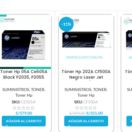
-11%
Toner Hp 05A Ce505A
Tóner Hp 202A Cf500A
Tón
Black P2035, P2055
Negro Laser Jet
2,300Pg
M254/M280/M281Fdw
M45
1.400Pg.
SUMINISTROS
,
TONER
,
SUMINISTROS
,
TONER
,
SU
Toner Hp
Toner Hp
SKU:
CE505A
SKU:
CF500A
S/
379.00
S/
355.00
S/
399.00
AÑADIR AL CARRITO
AÑADIR AL CARRITO