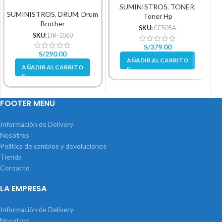
SUMINISTROS
,
TONER
,
SUMINISTROS
,
DRUM
,
Drum
Toner Hp
Brother
SKU:
CE505A
SKU:
DR-1060
S/
379.00
S/
290.00
AÑADIR AL CARRITO
AÑADIR AL CARRITO
FOOTER MENU
Información de Delivery
Nosotros
Política de cambios y devoluciones
Tienda
Contacto
LA EMPRESA
Información de Delivery
Nosotros