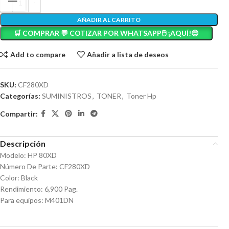
AÑADIR AL CARRITO
🛒 COMPRAR 💬 COTIZAR POR WHATSAPP🖱️ ¡AQUÍ!😊
Add to compare
Añadir a lista de deseos
SKU:
CF280XD
Categorías:
SUMINISTROS
,
TONER
,
Toner Hp
Compartir:
Descripción
Modelo: HP 80XD
Número De Parte: CF280XD
Color: Black
Rendimiento: 6,900 Pag.
Para equipos: M401DN