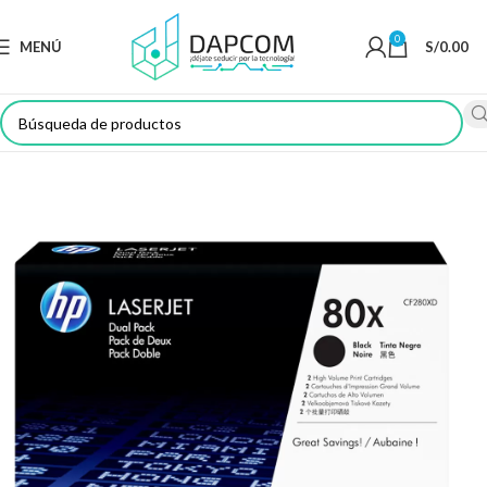
0
MENÚ
S/
0.00