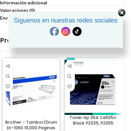
Información adicional
Valoraciones (0)
Envío y Entrega
Siguenos en nuestras redes sociales
Productos relacionados
Toner Hp 05A Ce505A
Brother – Tambor/Drum
Black P2035, P2055
B
Dr-1060 10,000 Paginas
2,300Pg