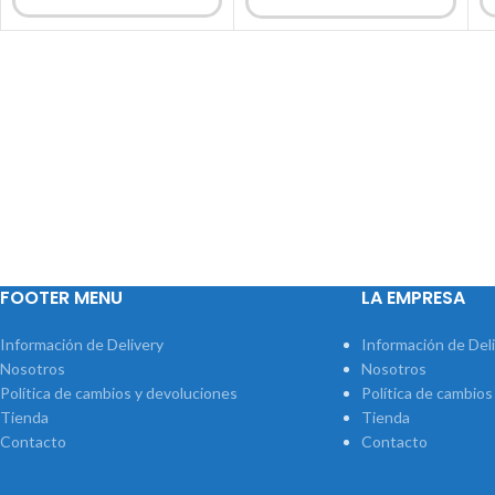
FOOTER MENU
LA EMPRESA
Información de Delivery
Información de Del
Nosotros
Nosotros
Política de cambios y devoluciones
Política de cambios
Tienda
Tienda
Contacto
Contacto