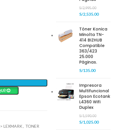
S/
2,995.00
S/
2,535.00
Tóner Konica
Minolta TN-
414 BIZHUB
Compatible
363/423
25.000
Páginas.
S/
135.00
Impresora
UÍ!😊
Multifuncional
Epson Ecotank
L4360 Wifi
Duplex
S/
1,590.00
S/
1,025.00
 > LEXMARK
,
TONER