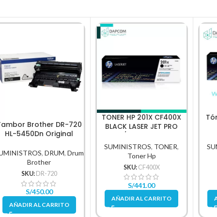
TONER HP 201X CF400X
Tó
Tambor Brother DR-720
BLACK LASER JET PRO
HL-5450Dn Original
M252/M277 2,800 PG.
M4
SUMINISTROS
,
TONER
,
SU
UMINISTROS
,
DRUM
,
Drum
Toner Hp
Brother
SKU:
CF400X
SKU:
DR-720
S/
441.00
S/
450.00
AÑADIR AL CARRITO
AÑADIR AL CARRITO