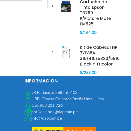
Cartucho de
Tinta Epson
T3760
P/Picture Mate
PM525
S/
164.00
Kit de Cabezal HP
3YP86AL
315/415/5820/5810
Black Y Tricolor
S/
259.00
INFORMACION
JR Pariacoto 268 Int. 402
URB. Chacra Colorada Breña Lima - Lima
Cel: 958 211 726
cotizaciones@dapcom.pe
info@dapcom.pe