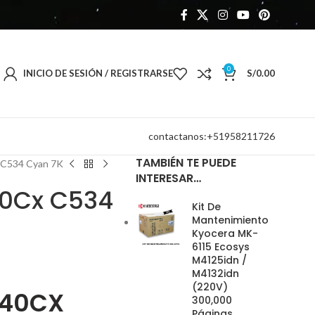
0
INICIO DE SESIÓN / REGISTRARSE
S/
0.00
contactanos:+51958211726
TAMBIÉN TE PUEDE
 C534 Cyan 7K
INTERESAR…
40Cx C534
Kit De
Mantenimiento
Kyocera MK-
6115 Ecosys
M4125idn /
M4132idn
(220V)
340CX
300,000
Páginas