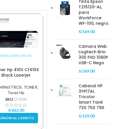
Tinta Epson
T215120-AL,
para
WorkForce
WF-100, negro.
-18%
S/
169.00
Cámara Web
Logitech Brio
300 FHD 1080P
USB-C Nego
ner Hp 410X Cf410X
Tóner Hp 410X Cf411X
S/
269.00
Ton
Black Laserjet
Cyan Laserjet
(Ce320A
52/M477 6,500Pg
M452/M477 5,000Pg.
Cabezal HP
MINISTROS
,
TONER
,
SUMINISTROS
,
TONER
,
SUMIN
3YP17AL
Toner Hp
Toner Hp
Tricolor
SKU:
CF410X
SKU:
CF411X
Smart TanK
S
720 750 790
S/
662.00
S/
899.00
S/
4
S/
159.00
AÑADIR AL CARRITO
AÑADIR AL CARRITO
AÑAD