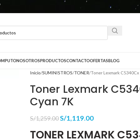
CÓMPUTO
NOSOTROS
PRODUCTOS
CONTACTO
OFERTAS
BLOG
Inicio
SUMINISTROS
TONER
Toner Lexmark C5340Cx
Toner Lexmark C53
Cyan 7K
S/
1,119.00
S/
1,259.00
TONER LEXMARK C5