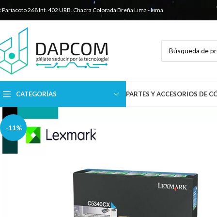
R Pariacoto 268 Int. 402 URB. Chacra Colorada
Breña Lima - Lima
CATEGORÍAS
PARTES Y ACCESORIOS DE 
-11%