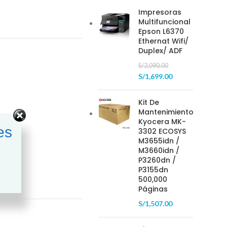
Impresoras
Multifuncional
Epson L6370
Ethernat Wifi/
Duplex/ ADF
S/
2,090.00
S/
1,699.00
Kit De
Mantenimiento
Kyocera MK-
es
3302 ECOSYS
M3655idn /
M3660idn /
P3260dn /
P3155dn
500,000
Páginas
S/
1,507.00