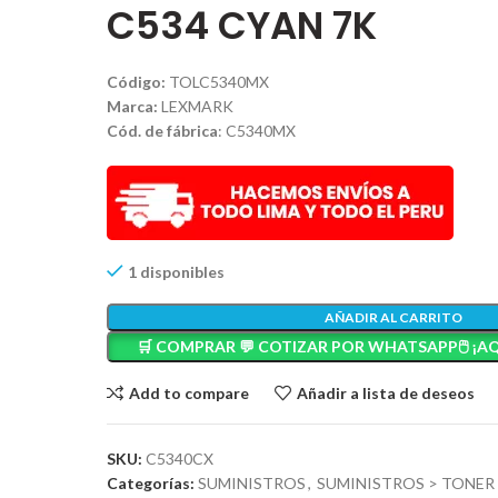
C534 CYAN 7K
Código:
TOLC5340MX
Marca:
LEXMARK
Cód. de fábrica
: C5340MX
1 disponibles
AÑADIR AL CARRITO
🛒 COMPRAR 💬 COTIZAR POR WHATSAPP🖱️ ¡AQ
Add to compare
Añadir a lista de deseos
SKU:
C5340CX
Categorías:
SUMINISTROS
,
SUMINISTROS > TONER