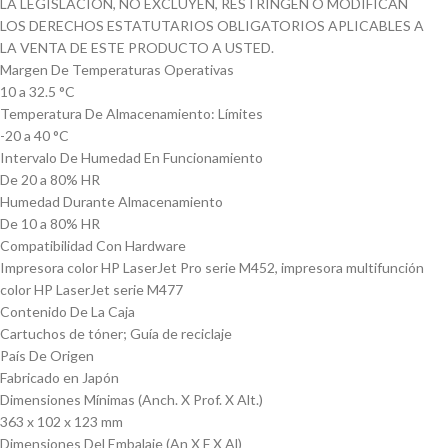
LA LEGISLACIÓN, NO EXCLUYEN, RESTRINGEN O MODIFICAN
LOS DERECHOS ESTATUTARIOS OBLIGATORIOS APLICABLES A
LA VENTA DE ESTE PRODUCTO A USTED.
Margen De Temperaturas Operativas
10 a 32.5 °C
Temperatura De Almacenamiento: Límites
-20 a 40 °C
Intervalo De Humedad En Funcionamiento
De 20 a 80% HR
Humedad Durante Almacenamiento
De 10 a 80% HR
Compatibilidad Con Hardware
Impresora color HP LaserJet Pro serie M452, impresora multifunción
color HP LaserJet serie M477
Contenido De La Caja
Cartuchos de tóner; Guía de reciclaje
País De Origen
Fabricado en Japón
Dimensiones Mínimas (Anch. X Prof. X Alt.)
363 x 102 x 123 mm
Dimensiones Del Embalaje (An X F X Al)