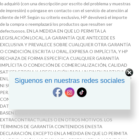
lo adquirió (con una descripción por escrito del problema y muestras
de impresión) o póngase en contacto con el servicio de atención al
cliente de HP. Según su criterio exclusivo, HP devolverá el importe
de la compra o reemplazará los productos que resulten ser
defectuosos. EN LA MEDIDA EN QUE LO PERMITA LA
LEGISLACIÓN LOCAL, LA GARANTÍA QUE ANTECEDE ES
EXCLUSIVA Y PREVALECE SOBRE CUALQUIER OTRA GARANTÍA
O CONDICIÓN, ESCRITA U ORAL, EXPRESA O IMPLÍCITA, Y HP
RECHAZA DE FORMA ESPECÍFICA CUALQUIER GARANTÍA
IMPLÍCITA O CONDICIÓN DE COMERCIALIZACIÓN, CALIDAD
SATISFACTORIA Y ADECUACIÓN PARA UN FIN EN PARTICULAR.
EN LA MEDIDA EN QUE LO PERMITAN LAS LEYES LOCALES, NI HP
Siguenos en nuestras redes sociales
NI SUS PROVEEDORES SERÁN RESPONSABLES DE DAÑOS Y
PERJUICIOS DIRECTOS, INDIRECTOS, FORTUITOS,
CONSECUENTES (INCLUYENDO PÉRDIDAS ECONÓMICAS O DE
DATOS) O DE OTRO TIPO, INDEPENDIENTEMENTE DE QUE SE
BASEN EN UN CONTRATO, EN RESPONSABILIDADES
EXTRACONTRACTUALES O EN OTROS MOTIVOS. LOS
TÉRMINOS DE GARANTÍA CONTENIDOS EN ESTA
DECLARACIÓN, EXCEPTO EN LA MEDIDA EN QUE LO PERMITA