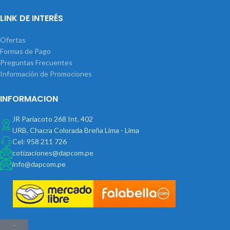
LINK DE INTERÉS
Ofertas
Formas de Pago
Preguntas Frecuentes
Información de Promociones
INFORMACION
JR Pariacoto 268 Int. 402
URB. Chacra Colorada Breña Lima - Lima
Cel: 958 211 726
cotizaciones@dapcom.pe
info@dapcom.pe
Haz clic aquí