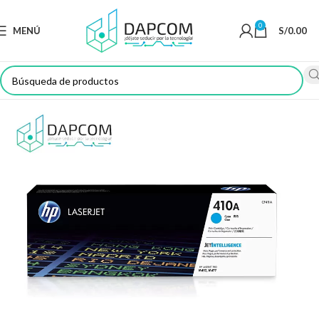
0
MENÚ
S/
0.00