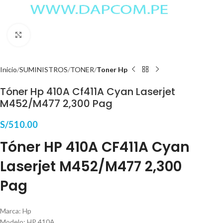
Haga Click para agrandar
Inicio
SUMINISTROS
TONER
Toner Hp
Tóner Hp 410A Cf411A Cyan Laserjet
M452/M477 2,300 Pag
S/
510.00
Tóner HP 410A CF411A Cyan
Laserjet M452/M477 2,300
Pag
Marca: Hp
Modelo: HP 410A