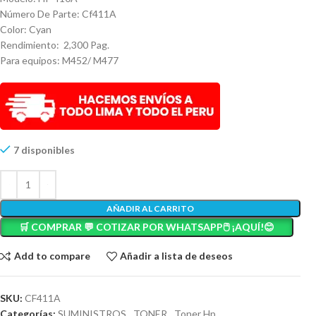
Número De Parte: Cf411A
Color: Cyan
Rendimiento: 2,300 Pag.
Para equipos: M452/ M477
7 disponibles
AÑADIR AL CARRITO
🛒 COMPRAR 💬 COTIZAR POR WHATSAPP🖱️ ¡AQUÍ!😊
Add to compare
Añadir a lista de deseos
SKU:
CF411A
Categorías:
SUMINISTROS
,
TONER
,
Toner Hp