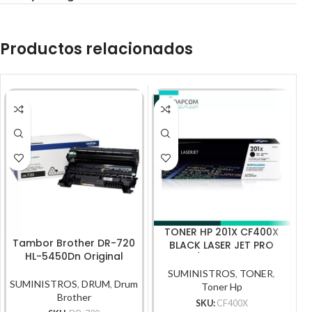
Productos relacionados
TONER HP 201X CF400X
Tambor Brother DR-720
BLACK LASER JET PRO
B
HL-5450Dn Original
M252/M277 2,800 PG.
SUMINISTROS
,
TONER
,
SUMINISTROS
,
DRUM
,
Drum
Toner Hp
Brother
SKU:
CF400X