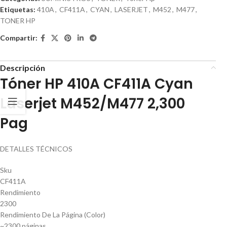
Etiquetas:
410A
,
CF411A
,
CYAN
,
LASERJET
,
M452
,
M477
,
TONER HP
Compartir:
Descripción
Tóner HP 410A CF411A Cyan
Laserjet M452/M477 2,300
Pag
DETALLES TÉCNICOS
Sku
CF411A
Rendimiento
2300
Rendimiento De La Página (Color)
~2300 páginas