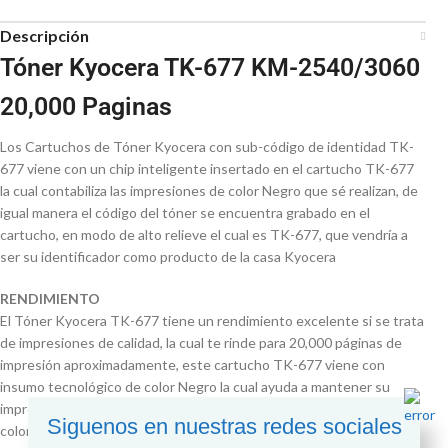
Descripción
Tóner Kyocera TK-677 KM-2540/3060
20,000 Paginas
Los Cartuchos de Tóner Kyocera con sub-código de identidad TK-
677 viene con un chip inteligente insertado en el cartucho TK-677
la cual contabiliza las impresiones de color Negro que sé realizan, de
igual manera el código del tóner se encuentra grabado en el
cartucho, en modo de alto relieve el cual es TK-677, que vendría a
ser su identificador como producto de la casa Kyocera
RENDIMIENTO
El Tóner Kyocera TK-677 tiene un rendimiento excelente si se trata
de impresiones de calidad, la cual te rinde para 20,000 páginas de
impresión aproximadamente, este cartucho TK-677 viene con
insumo tecnológico de color Negro la cual ayuda a mantener su
impresora en óptimas condiciones, para su rendimiento máximo del
Siguenos en nuestras redes sociales
color Negro se recomienda imprimir en hojas nuevas y no recicladas.