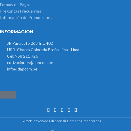
Formas de Pago
Preguntas Frecuentes
Información de Promociones
INFORMACION
JR Pariacoto 268 Int. 402
URB. Chacra Colorada Breña Lima - Lima
Cel: 958 211 726
cotizaciones@dapcom.pe
info@dapcom.pe
Haz clic aquí
2022 Bienvenido a dapcom ©. Derechos Reservados.