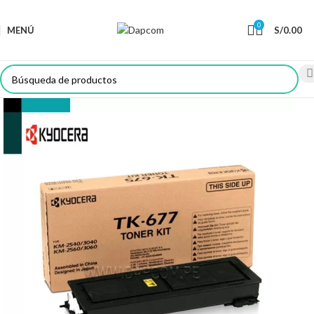
0
MENÚ
S/
0.00