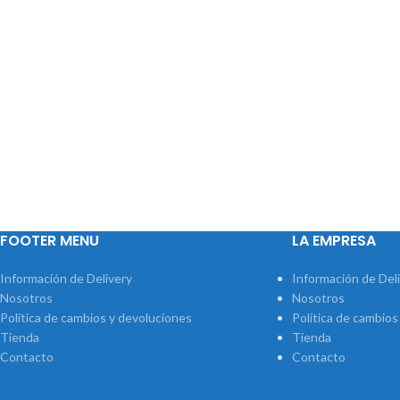
FOOTER MENU
LA EMPRESA
Información de Delivery
Información de Del
Nosotros
Nosotros
Política de cambios y devoluciones
Política de cambios
Tienda
Tienda
Contacto
Contacto