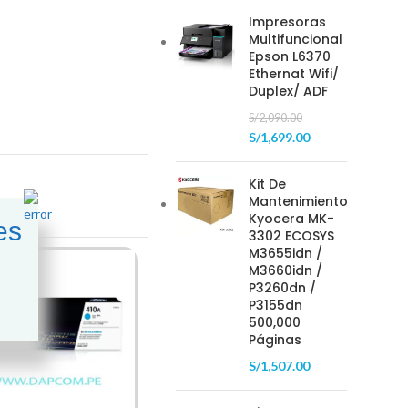
Impresoras
Multifuncional
Epson L6370
Ethernat Wifi/
Duplex/ ADF
S/
2,090.00
S/
1,699.00
Kit De
Mantenimiento
Kyocera MK-
es
3302 ECOSYS
M3655idn /
M3660idn /
-20%
P3260dn /
P3155dn
500,000
Páginas
S/
1,507.00