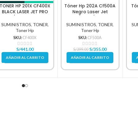
TONER HP 201X CF400X
Tóner Hp 202A Cf500A
Tó
BLACK LASER JET PRO
Negro Laser Jet
M252/M277 2,800 PG.
M254/M280/M281Fdw
M4
1.400Pg.
SUMINISTROS
,
TONER
,
SUMINISTROS
,
TONER
,
SU
Toner Hp
Toner Hp
SKU:
CF400X
SKU:
CF500A
S/
441.00
S/
355.00
S/
399.00
AÑADIR AL CARRITO
AÑADIR AL CARRITO