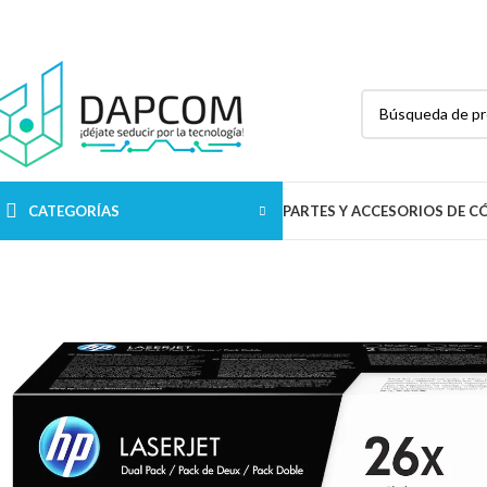
R Pariacoto 268 Int. 402 URB. Chacra Colorada
Breña Lima - Lima
CATEGORÍAS
PARTES Y ACCESORIOS DE 