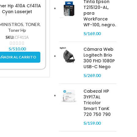
Tinta Epson
ner Hp 410A Cf411A
Tóner Hp 55X Ce255X
T215120-AL,
Tóner 
Cyan Laserjet
Black 13,500Pg
para
L.J.P 
52/M477 2,300 Pag
WorkForce
SUMINISTROS
,
TONER
,
MINISTROS
,
TONER
,
WF-100, negro.
SUMIN
Toner Hp
Toner Hp
S/
169.00
SKU:
CE255X
SKU:
CF411A
S
S/
949.00
S/
510.00
Cámara Web
S/
7
Logitech Brio
AÑADIR AL CARRITO
AÑADIR AL CARRITO
300 FHD 1080P
AÑAD
USB-C Nego
S/
269.00
Cabezal HP
3YP17AL
Tricolor
Smart TanK
720 750 790
S/
159.00