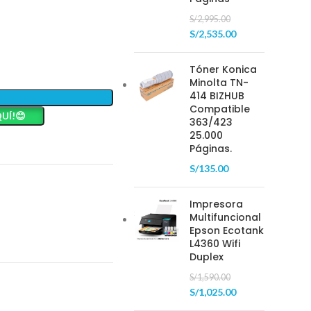
S/
2,995.00
S/
2,535.00
Tóner Konica
Minolta TN-
414 BIZHUB
Compatible
UÍ!😊
363/423
25.000
Páginas.
S/
135.00
Impresora
Multifuncional
Epson Ecotank
L4360 Wifi
Duplex
S/
1,590.00
S/
1,025.00