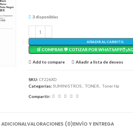
3 disponibles
AÑADIR AL CARRITO
🛒 COMPRAR 💬 COTIZAR POR WHATSAPP🖱️ ¡AQ
Add to compare
Añadir a lista de deseos
SKU:
CF226XD
Categorías:
SUMINISTROS
,
TONER
,
Toner Hp
Compartir:
 ADICIONAL
VALORACIONES (0)
ENVÍO Y ENTREGA