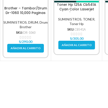
Toner Hp 125A Cb541A
Brother – Tambor/Drum
Cyan Color Laserjet
Dr-1060 10,000 Paginas
Cp1210/Cp1215 1,400Pg
SUMINISTROS
,
TONER
,
SUMINISTROS
,
DRUM
,
Drum
Toner Hp
Brother
SKU:
CB541A
SKU:
DR-1060
S/
305.00
S/
290.00
AÑADIR AL CARRITO
AÑADIR AL CARRITO