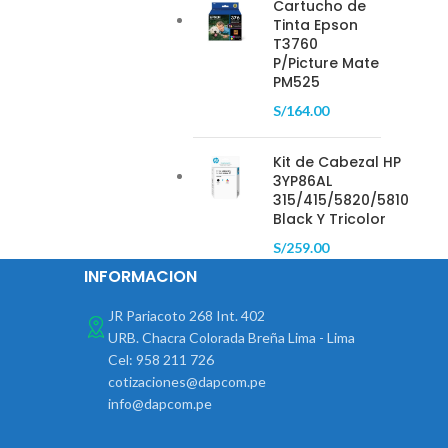
Cartucho de
Tinta Epson
T3760
P/Picture Mate
PM525
S/
164.00
Kit de Cabezal HP
3YP86AL
315/415/5820/5810
Black Y Tricolor
S/
259.00
INFORMACION
JR Pariacoto 268 Int. 402
URB. Chacra Colorada Breña Lima - Lima
Cel: 958 211 726
cotizaciones@dapcom.pe
info@dapcom.pe