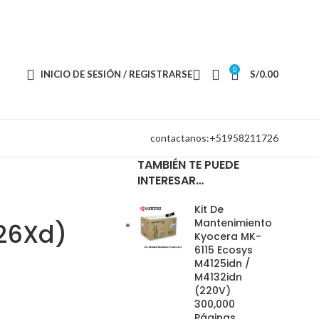
0
INICIO DE SESIÓN / REGISTRARSE
S/
0.00
contactanos:+51958211726
TAMBIÉN TE PUEDE
INTERESAR…
Kit De
Mantenimiento
226Xd)
Kyocera MK-
6115 Ecosys
M4125idn /
M4132idn
(220V)
300,000
Páginas