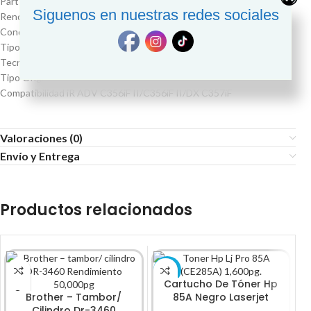
Part Number GPR-58
Siguenos en nuestras redes sociales
Rendimiento 18,000 Paginas
Condición Nuevo
Tipo de cartucho Estándar
Tecnología de impresión Laser
Tipo Original
Compatibilidad iR ADV C356iF II/C356iF II/DX C357iF
Valoraciones (0)
Envío y Entrega
Productos relacionados
-3%
-
Cartucho De Tóner Hp
Brother – Tambor/
85A Negro Laserjet
Cilindro Dr-3460
Original