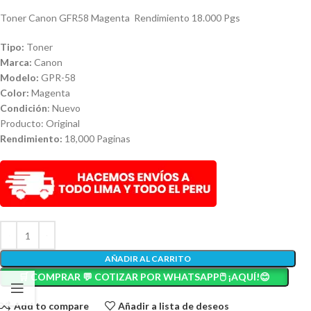
Toner Canon GFR58 Magenta Rendimiento 18.000 Pgs
Tipo:
Toner
Marca:
Canon
Modelo:
GPR-58
Color:
Magenta
Condición
: Nuevo
Producto: Original
Rendimiento:
18,000 Paginas
AÑADIR AL CARRITO
🛒 COMPRAR 💬 COTIZAR POR WHATSAPP🖱️ ¡AQUÍ!😊
Add to compare
Añadir a lista de deseos