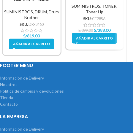
Rendimiento 50,000Pg
SUMINISTROS
,
TONER
,
S
SUMINISTROS
,
DRUM
,
Drum
Toner Hp
Brother
SKU:
CE285A
SKU:
DR-3460
S/
388.00
S/
399.00
S/
819.00
AÑADIR AL CARRITO
AÑADIR AL CARRITO
FOOTER MENU
Información de Delivery
Nosotros
Política de cambios y devoluciones
Tienda
Contacto
LA EMPRESA
Información de Delivery