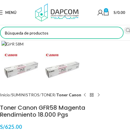
0
MENÚ
S/
0.00
Haga Click para agrandar
Inicio
SUMINISTROS
TONER
Toner Canon
Toner Canon GFR58 Magenta
Rendimiento 18.000 Pgs
S/
625.00