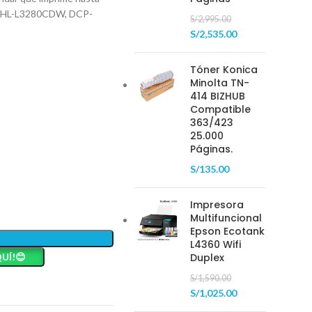
her HL-L3280CDW, DCP-
S/
2,995.00
S/
2,535.00
Tóner Konica
Minolta TN-
414 BIZHUB
Compatible
363/423
25.000
Páginas.
S/
135.00
Impresora
Multifuncional
Epson Ecotank
L4360 Wifi
UÍ!😊
Duplex
S/
1,590.00
S/
1,025.00