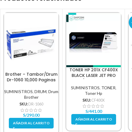
TONER HP 201X CF400X
Brother – Tambor/Drum
BLACK LASER JET PRO
Dr-1060 10,000 Paginas
M252/M277 2,800 PG.
SUMINISTROS
,
TONER
,
SUMINISTROS
,
DRUM
,
Drum
Toner Hp
Brother
SKU:
CF400X
SKU:
DR-1060
S/
441.00
S/
290.00
AÑADIR AL CARRITO
AÑADIR AL CARRITO