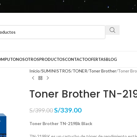
CÓMPUTO
NOSOTROS
PRODUCTOS
CONTACTO
OFERTAS
BLOG
Inicio
SUMINISTROS
TONER
Toner Brother
Toner Bro
Toner Brother TN-21
S/
339.00
S/
399.00
Toner Brother TN-219Bk Black
TN-219BK es un cartucho de tóner de rendimiento está