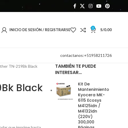
0
INICIO DE SESIÓN / REGISTRARSE
S/
0.00
contactanos:+51958211726
TAMBIÉN TE PUEDE
ther TN-219Bk Black
INTERESAR…
9Bk Black
Kit De
Mantenimiento
Kyocera MK-
6115 Ecosys
M4125idn /
M4132idn
(220V)
300,000
Páginas
ndar que imprime hasta