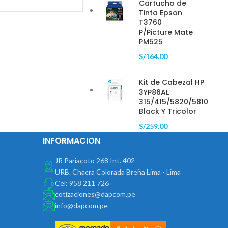
Cartucho de
Tinta Epson
T3760
P/Picture Mate
PM525
S/
164.00
Kit de Cabezal HP
3YP86AL
315/415/5820/5810
Black Y Tricolor
S/
259.00
INFORMACION
JR Pariacoto 268 Int. 402
URB. Chacra Colorada Breña Lima - Lima
Cel: 958 211 726
cotizaciones@dapcom.pe
info@dapcom.pe