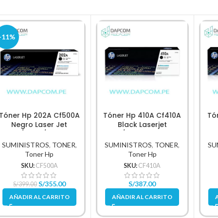
-11%
Tóner Hp 202A Cf500A
Tóner Hp 410A Cf410A
Tó
Negro Laser Jet
Black Laserjet
M254/M280/M281Fdw
M452/M477 2,300 Pag.
M4
1.400Pg.
SUMINISTROS
,
TONER
,
SUMINISTROS
,
TONER
,
SU
Toner Hp
Toner Hp
SKU:
CF500A
SKU:
CF410A
S/
355.00
S/
387.00
S/
399.00
AÑADIR AL CARRITO
AÑADIR AL CARRITO