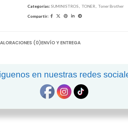
Categorías:
SUMINISTROS
,
TONER
,
Toner Brother
Compartir:
ALORACIONES (0)
ENVÍO Y ENTREGA
me hasta 1.500 páginas. Es compatible con las impresoras Brother H
iguenos en nuestras redes social