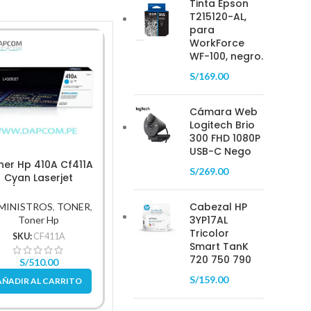
Tinta Epson
T215120-AL,
para
WorkForce
-18%
WF-100, negro.
S/
169.00
Cámara Web
Logitech Brio
300 FHD 1080P
USB-C Nego
ner Hp 410A Cf411A
Tóner Hp 410X Cf411X
S/
269.00
Ton
Cyan Laserjet
Cyan Laserjet
(Ce320A
52/M477 2,300 Pag
M452/M477 5,000Pg.
Cabezal HP
MINISTROS
,
TONER
,
SUMINISTROS
,
TONER
,
SUMIN
3YP17AL
Toner Hp
Toner Hp
Tricolor
SKU:
CF411A
SKU:
CF411X
Smart TanK
S
720 750 790
S/
510.00
S/
899.00
S/
4
S/
159.00
AÑADIR AL CARRITO
AÑADIR AL CARRITO
AÑAD