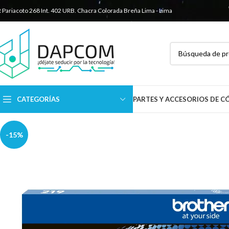
R Pariacoto 268 Int. 402 URB. Chacra Colorada
Breña Lima - Lima
CATEGORÍAS
PARTES Y ACCESORIOS DE 
-15%