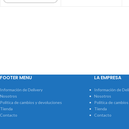
FOOTER MENU
LA EMPRESA
Información de Delivery
Información de Del
Nosotros
Nosotros
Política de cambios y devoluciones
Política de cambios
Tienda
Tienda
Contacto
Contacto