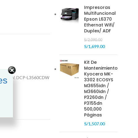
Impresoras
Multifuncional
Epson L6370
Ethernat Wifi/
Duplex/ ADF
S/
2,090.00
S/
1,699.00
Kit De
Mantenimiento
Kyocera MK-
L-L3280CDW, DCP-L3560CDW
es
3302 ECOSYS
M3655idn /
M3660idn /
P3260dn /
P3155dn
500,000
Páginas
S/
1,507.00