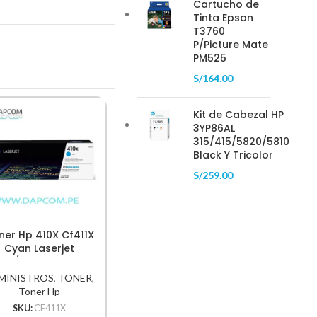
Cartucho de
Tinta Epson
T3760
P/Picture Mate
PM525
S/
164.00
Kit de Cabezal HP
3YP86AL
315/415/5820/5810
Black Y Tricolor
S/
259.00
ner Hp 410X Cf411X
Toner Hp 650A (Ce273A)
Tóner 
Cyan Laserjet
Magenta 15,000 Pg
Negro 
52/M477 5,000Pg.
MINISTROS
,
TONER
,
SUMINISTROS
,
TONER
,
SUMIN
Toner Hp
Toner Hp
SKU:
CF411X
SKU:
CE273A