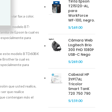
Tinta Epson
T215120-AL,
para
WorkForce
r y enviar fax a color.
WF-100, negro.
 de este modelo BT-
S/
169.00
amilia de Epson la cual es
a especialmente para
Cámara Web
Logitech Brio
300 FHD 1080P
es de este modelo BTD60BK
USB-C Nego
e Brother la cual es
S/
269.00
 especialmente para
Cabezal HP
3YP17AL
Tricolor
sión que usted realice,
Smart TanK
 ser que realice
720 750 790
s que contengan más el
S/
159.00