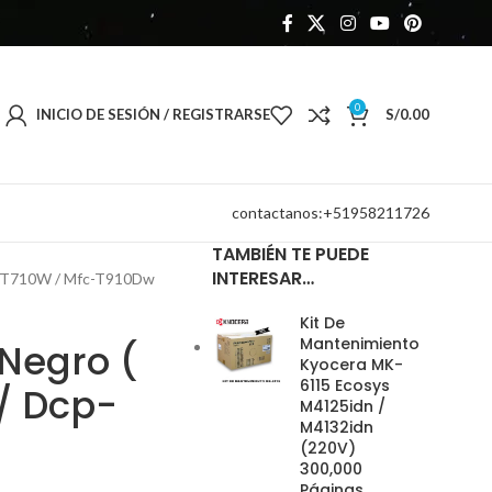
0
INICIO DE SESIÓN / REGISTRARSE
S/
0.00
contactanos:+51958211726
TAMBIÉN TE PUEDE
INTERESAR…
cp-T710W / Mfc-T910Dw
Kit De
Mantenimiento
 Negro (
Kyocera MK-
6115 Ecosys
/ Dcp-
M4125idn /
M4132idn
(220V)
300,000
Páginas