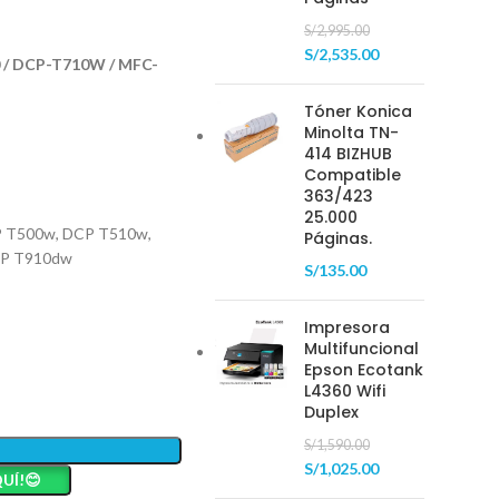
S/
2,995.00
S/
2,535.00
 / DCP-T710W / MFC-
Tóner Konica
Minolta TN-
414 BIZHUB
Compatible
363/423
25.000
CP T500w, DCP T510w,
Páginas.
CP T910dw
S/
135.00
Impresora
Multifuncional
Epson Ecotank
L4360 Wifi
Duplex
S/
1,590.00
S/
1,025.00
UÍ!😊