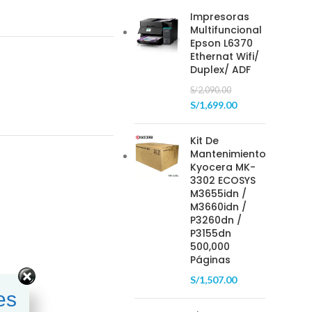
Impresoras
Multifuncional
Epson L6370
Ethernat Wifi/
Duplex/ ADF
S/
2,090.00
S/
1,699.00
Kit De
Mantenimiento
Kyocera MK-
3302 ECOSYS
M3655idn /
M3660idn /
P3260dn /
P3155dn
500,000
Páginas
S/
1,507.00
es