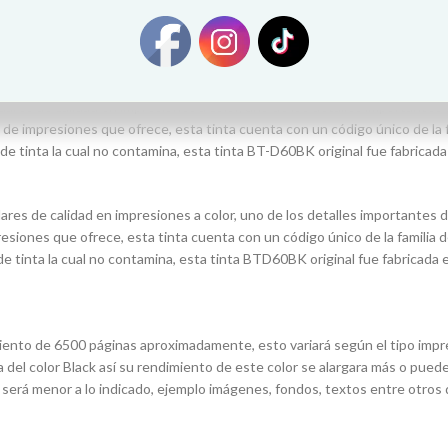
 perfecta para tu hogar y tu oficina. Te permite escanear, copiar, imprimi
 de calidad en impresiones a color, uno de los detalles importantes
de impresiones que ofrece, esta tinta cuenta con un código único de la f
e tinta la cual no contamina, esta tinta BT-D60BK original fue fabricad
ares de calidad en impresiones a color, uno de los detalles important
esiones que ofrece, esta tinta cuenta con un código único de la familia d
 tinta la cual no contamina, esta tinta BTD60BK original fue fabricada
ento de 6500 páginas aproximadamente, esto variará según el tipo impre
del color Black así su rendimiento de este color se alargara más o puede
 será menor a lo indicado, ejemplo imágenes, fondos, textos entre otro