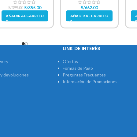
S/
355.00
S/
662.00
S/
399.00
AÑADIR AL CARRITO
AÑADIR AL CARRITO
LINK DE INTERÉS
ivery
Ofertas
Formas de Pago
 y devoluciones
Preguntas Frecuentes
Información de Promociones