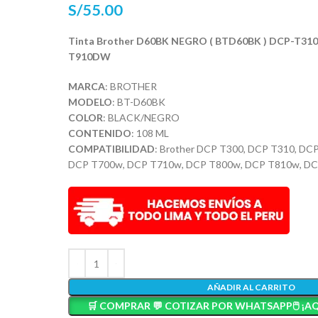
S/
55.00
Tinta Brother D60BK NEGRO ( BTD60BK ) DCP-T310
T910DW
MARCA
: BROTHER
MODELO
: BT-D60BK
COLOR
: BLACK/NEGRO
CONTENIDO
: 108 ML
COMPATIBILIDAD
: Brother DCP T300, DCP T310, D
DCP T700w, DCP T710w, DCP T800w, DCP T810w, D
AÑADIR AL CARRITO
🛒 COMPRAR 💬 COTIZAR POR WHATSAPP🖱️ ¡AQ