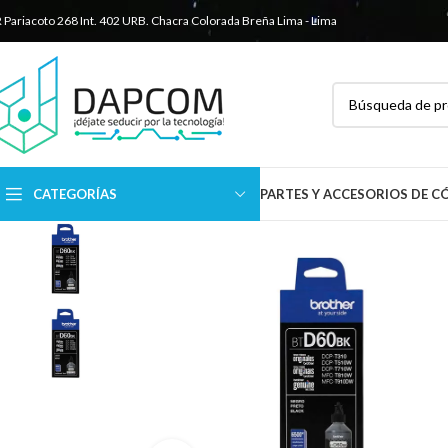
R Pariacoto 268 Int. 402 URB. Chacra Colorada
Breña Lima - Lima
CATEGORÍAS
PARTES Y ACCESORIOS DE 