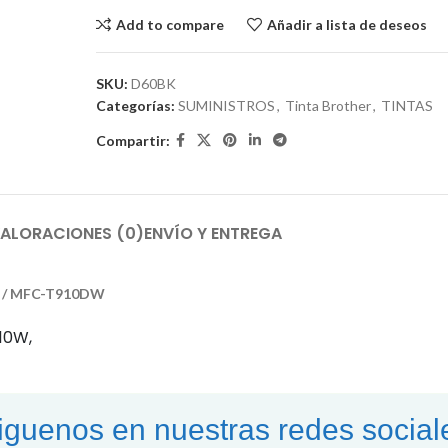
Add to compare
Añadir a lista de deseos
SKU:
D60BK
Categorías:
SUMINISTROS
,
Tinta Brother
,
TINTAS
Compartir:
ALORACIONES (0)
ENVÍO Y ENTREGA
W / MFC-T910DW
10W,
iguenos en nuestras redes social