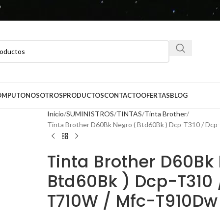
CÓMPUTO
NOSOTROS
PRODUCTOS
CONTACTO
OFERTAS
BLOG
Inicio
SUMINISTROS
TINTAS
Tinta Brother
Tinta Brother D60Bk Negro ( Btd60Bk ) Dcp-T310 / D
Tinta Brother D60Bk
Btd60Bk ) Dcp-T310 
T710W / Mfc-T910Dw