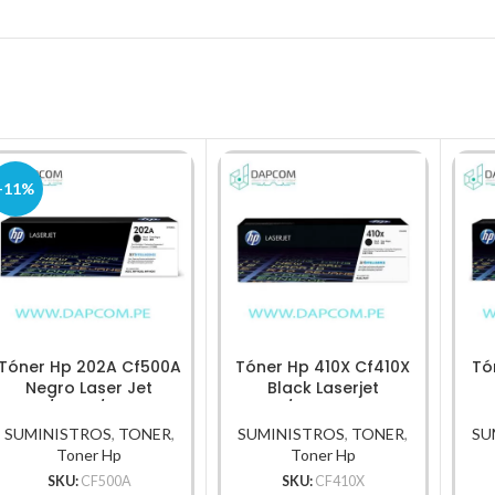
-11%
Tóner Hp 202A Cf500A
Tóner Hp 410X Cf410X
Tó
Negro Laser Jet
Black Laserjet
M254/M280/M281Fdw
M452/M477 6,500Pg
M4
1.400Pg.
SUMINISTROS
,
TONER
,
SUMINISTROS
,
TONER
,
SU
Toner Hp
Toner Hp
SKU:
CF500A
SKU:
CF410X