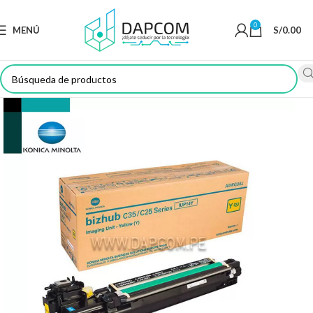
0
MENÚ
S/
0.00