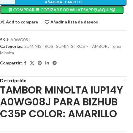
AÑADIR AL CARRITO
🛒 COMPRAR 💬 COTIZAR POR WHATSAPP🖱️ ¡AQUÍ!😊
Add to compare
Añadir a lista de deseos
SKU:
A0WG08J
Categorías:
SUMINISTROS
,
SUMINISTROS > TAMBOR
,
Toner
Minolta
Compartir:
Descripción
TAMBOR MINOLTA IUP14Y
A0WG08J PARA BIZHUB
C35P COLOR: AMARILLO