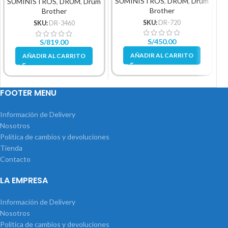
SUMINISTROS
,
DRUM
,
Drum
SUMINISTROS
,
DRUM
,
Drum
Brother
Brother
SKU:
DR-720
SKU:
DR-3460
S/
450.00
S/
819.00
AÑADIR AL CARRITO
AÑADIR AL CARRITO
FOOTER MENU
Información de Delivery
Nosotros
Política de cambios y devoluciones
Tienda
Contacto
LA EMPRESA
Información de Delivery
Nosotros
Política de cambios y devoluciones