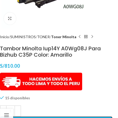
Haga Click para agrandar
Inicio
SUMINISTROS
TONER
Toner Minolta
Tambor Minolta Iup14Y A0Wg08J Para
Bizhub C35P Color: Amarillo
S/
810.00
15 disponibles