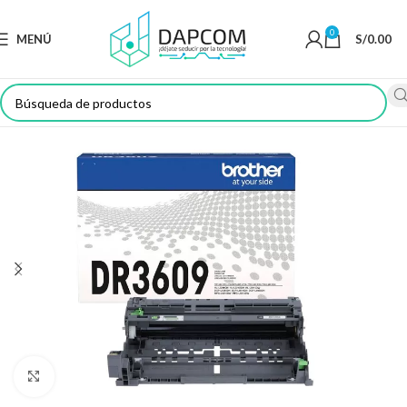
0
MENÚ
S/
0.00
Haga Click para agrandar