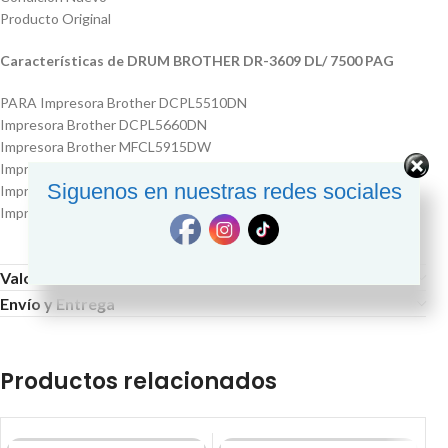
Producto Original
Características de DRUM BROTHER DR-3609 DL/ 7500 PAG
PARA Impresora Brother DCPL5510DN
Impresora Brother DCPL5660DN
Impresora Brother MFCL5915DW
Impresora Brother MFCL6915DW
Siguenos en nuestras redes sociales
Impresora Brother HLL5210DN
Impresora Brother HLL6415D
Valoraciones (0)
Envío y Entrega
Productos relacionados