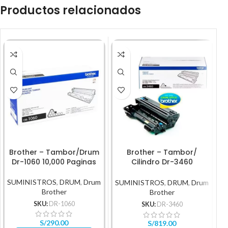
Productos relacionados
Brother – Tambor/Drum
Brother – Tambor/
Dr-1060 10,000 Paginas
Cilindro Dr-3460
Rendimiento 50,000Pg
SUMINISTROS
,
DRUM
,
Drum
S
SUMINISTROS
,
DRUM
,
Drum
Brother
Brother
SKU:
DR-1060
SKU:
DR-3460
S/
290.00
S/
819.00