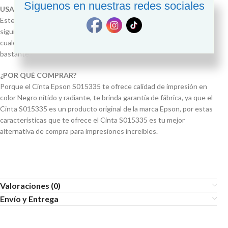
Siguenos en nuestras redes sociales
USAR CON IMPRESORAS
Este Cartucho de Cinta S015335 está fabricado para usarse en los
siguientes modelos de Impresoras Epson FX-2190, LQ-2090 las
cuales realizan impresiones de alta calidad a un precio de impresión
bastante económico.
¿POR QUÉ COMPRAR?
Porque el Cinta Epson S015335 te ofrece calidad de impresión en
color Negro nítido y radiante, te brinda garantía de fábrica, ya que el
Cinta S015335 es un producto original de la marca Epson, por estas
características que te ofrece el Cinta S015335 es tu mejor
alternativa de compra para impresiones increíbles.
Valoraciones (0)
Envío y Entrega