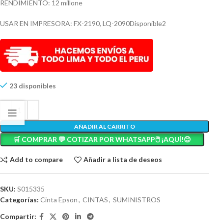
RENDIMIENTO: 12 millone
USAR EN IMPRESORA: FX-2190, LQ-2090Disponible2
23 disponibles
AÑADIR AL CARRITO
🛒 COMPRAR 💬 COTIZAR POR WHATSAPP🖱️ ¡AQUÍ!😊
Add to compare
Añadir a lista de deseos
SKU:
S015335
Categorías:
Cinta Epson
,
CINTAS
,
SUMINISTROS
Compartir: