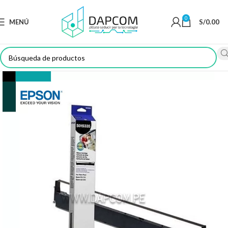
0
MENÚ
S/
0.00