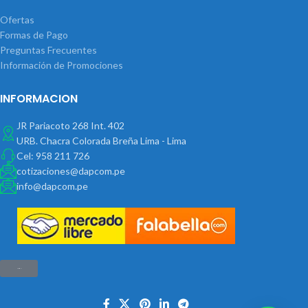
Ofertas
Formas de Pago
Preguntas Frecuentes
Información de Promociones
INFORMACION
JR Pariacoto 268 Int. 402
URB. Chacra Colorada Breña Lima - Lima
Cel: 958 211 726
cotizaciones@dapcom.pe
info@dapcom.pe
Haz clic aquí