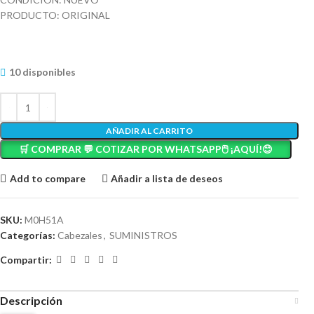
PRODUCTO: ORIGINAL
10 disponibles
AÑADIR AL CARRITO
🛒 COMPRAR 💬 COTIZAR POR WHATSAPP🖱️ ¡AQUÍ!😊
Add to compare
Añadir a lista de deseos
SKU:
M0H51A
Categorías:
Cabezales
,
SUMINISTROS
Compartir:
Descripción