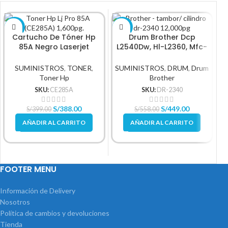
-3%
-20%
Cartucho De Tóner Hp
Drum Brother Dcp
85A Negro Laserjet
L2540Dw, Hl-L2360, Mfc-
Original
L2740, Dr-2340
SUMINISTROS
,
TONER
,
SUMINISTROS
,
DRUM
,
Drum
Toner Hp
Brother
SKU:
CE285A
SKU:
DR-2340
S/
388.00
S/
449.00
S/
399.00
S/
558.00
AÑADIR AL CARRITO
AÑADIR AL CARRITO
FOOTER MENU
Información de Delivery
Nosotros
Política de cambios y devoluciones
Tienda