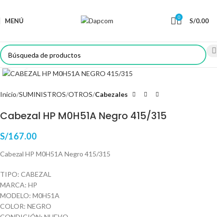
0
MENÚ
S/
0.00
Haga Click para agrandar
Inicio
SUMINISTROS
OTROS
Cabezales
Cabezal HP M0H51A Negro 415/315
S/
167.00
Cabezal HP M0H51A Negro 415/315
TIPO: CABEZAL
MARCA: HP
MODELO: M0H51A
COLOR: NEGRO
CONDICIÓN: NUEVO