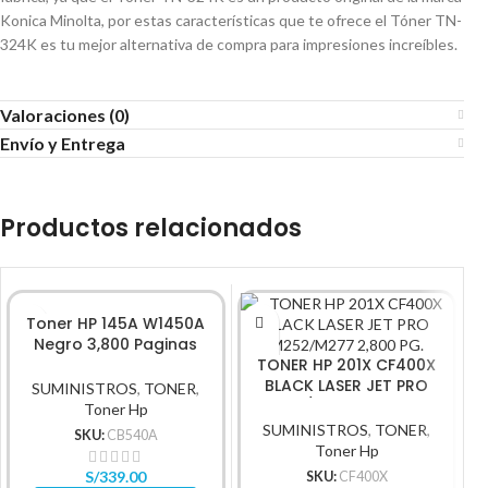
Konica Minolta, por estas características que te ofrece el Tóner TN-
324K es tu mejor alternativa de compra para impresiones increíbles.
Valoraciones (0)
Envío y Entrega
Productos relacionados
Toner HP 145A W1450A
Negro 3,800 Paginas
original
TONER HP 201X CF400X
BLACK LASER JET PRO
B
SUMINISTROS
,
TONER
,
M252/M277 2,800 PG.
Toner Hp
SUMINISTROS
,
TONER
,
SKU:
CB540A
Toner Hp
S/
339.00
SKU:
CF400X