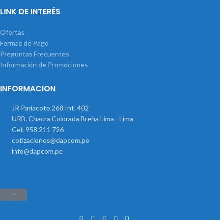
LINK DE INTERÉS
Ofertas
Formas de Pago
Preguntas Frecuentes
Información de Promociones
INFORMACION
JR Pariacoto 268 Int. 402
URB. Chacra Colorada Breña Lima - Lima
Cel: 958 211 726
cotizaciones@dapcom.pe
info@dapcom.pe
Haz clic aquí