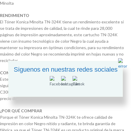
Minolta
RENDIMIENTO
El Tóner Konica Minolta TN-324K tiene un rendimiento excelente si
se trata de impresiones de calidad, la cual te rinde para 28,000
páginas de impresión aproximadamente, este cartucho TN-324K
viene con insumo tecnológico de color Negro la cual ayuda a
mantener su impresora en óptimas condiciones, para su rendimiento
máximo del color Negro se recomienda imprimir en hojas nuevas y no
recicladas.
Siguenos en nuestras redes sociales
COMPATIBLE CON IMPRESORAS
Este Cartucho de Tóner TN-324K está fabricado para usarse en los
siguientes modelos de Impresoras Konica Minolta Bizhub C258,
C308, C368 las cuales realizan impresiones de alta calidad a un
precio de impresión bastante económico.
¿POR QUÉ COMPRAR
Porque el Tóner Konica Minolta TN-324K te ofrece calidad de
impresión en color Negro nítido y radiante, te brinda garantía de
fábrica, ya que el Tóner TN-324K es un producto original de la marca