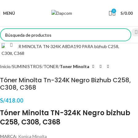
0
MENÚ
S/
0.00
Haga Click para agrandar
Inicio
SUMINISTROS
TONER
Toner Minolta
Tóner Minolta Tn-324K Negro Bizhub C258,
C308, C368
S/
418.00
Tóner Minolta TN-324K Negro bizhub
C258, C308, C368
MARCA:
Konica Minolta