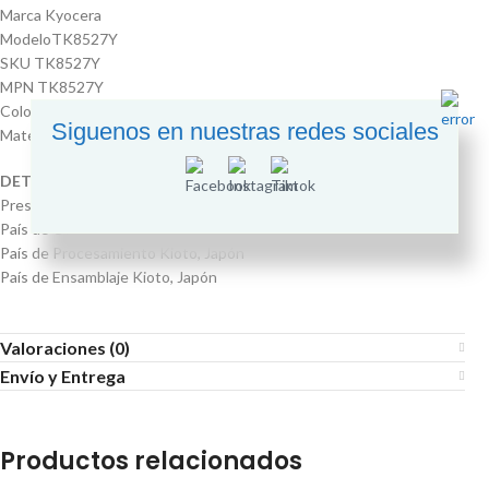
Marca Kyocera
ModeloTK8527Y
SKU TK8527Y
MPN TK8527Y
ColorYellow
Siguenos en nuestras redes sociales
MaterialCartucho de tonerSerieTK-8527Y
DETALLE TÉCNICOS
Presentación del ProductoOriginal
País de Origen Kioto, Japón
País de Procesamiento Kioto, Japón
País de Ensamblaje Kioto, Japón
Valoraciones (0)
Envío y Entrega
Productos relacionados