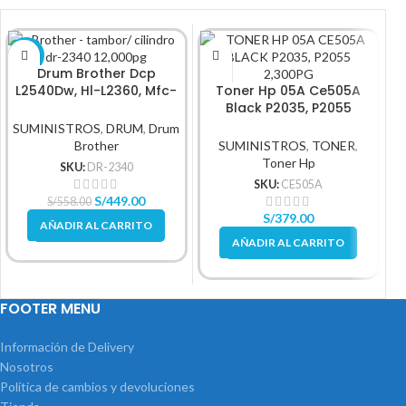
-20%
Drum Brother Dcp
T
L2540Dw, Hl-L2360, Mfc-
Toner Hp 05A Ce505A
L2740, Dr-2340
Black P2035, P2055
2,300Pg
SUMINISTROS
,
DRUM
,
Drum
Brother
SUMINISTROS
,
TONER
,
Toner Hp
SKU:
DR-2340
SKU:
CE505A
S/
449.00
S/
558.00
S/
379.00
AÑADIR AL CARRITO
AÑADIR AL CARRITO
FOOTER MENU
Información de Delivery
Nosotros
Política de cambios y devoluciones