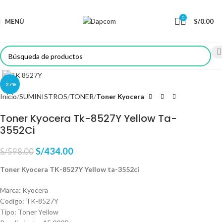
0
MENÚ
S/
0.00
Haga Click para agrandar
-27%
Inicio
SUMINISTROS
TONER
Toner Kyocera
Toner Kyocera Tk-8527Y Yellow Ta-
3552Ci
S/
434.00
S/
598.00
Toner Kyocera TK-8527Y Yellow ta-3552ci
Marca: Kyocera
Codigo: TK-8527Y
Tipo: Toner Yellow