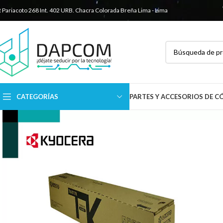
R Pariacoto 268 Int. 402 URB. Chacra Colorada
Breña Lima - Lima
CATEGORÍAS
PARTES Y ACCESORIOS DE 