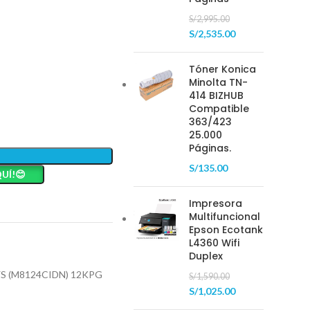
S/
2,995.00
S/
2,535.00
Tóner Konica
Minolta TN-
414 BIZHUB
Compatible
363/423
25.000
Páginas.
S/
135.00
UÍ!😊
Impresora
Multifuncional
Epson Ecotank
L4360 Wifi
Duplex
S (M8124CIDN) 12KPG
S/
1,590.00
S/
1,025.00