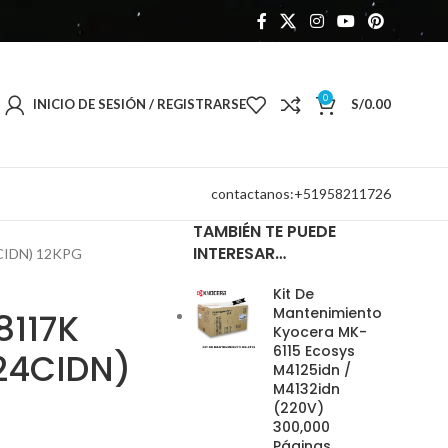
0
INICIO DE SESIÓN / REGISTRARSE
S/
0.00
contactanos:+51958211726
TAMBIÉN TE PUEDE
INTERESAR…
CIDN) 12KPG
Kit De
Mantenimiento
8117K
Kyocera MK-
6115 Ecosys
24CIDN)
M4125idn /
M4132idn
(220V)
300,000
Páginas