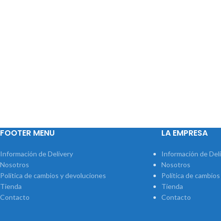
FOOTER MENU
LA EMPRESA
Información de Delivery
Información de Del
Nosotros
Nosotros
Política de cambios y devoluciones
Política de cambios
Tienda
Tienda
Contacto
Contacto