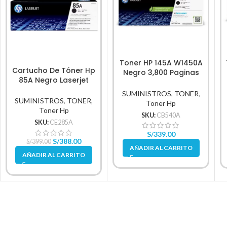
Toner HP 145A W1450A
Cartucho De Tóner Hp
Negro 3,800 Paginas
85A Negro Laserjet
original
Original
SUMINISTROS
,
TONER
,
SUMINISTROS
,
TONER
,
Toner Hp
Toner Hp
SKU:
CB540A
SKU:
CE285A
S/
339.00
S/
388.00
S/
399.00
AÑADIR AL CARRITO
AÑADIR AL CARRITO