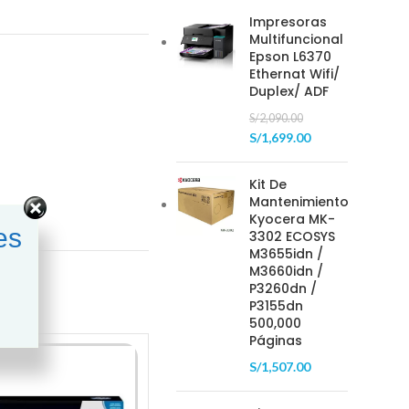
Impresoras
Multifuncional
Epson L6370
Ethernat Wifi/
Duplex/ ADF
S/
2,090.00
S/
1,699.00
Kit De
Mantenimiento
Kyocera MK-
es
3302 ECOSYS
M3655idn /
M3660idn /
P3260dn /
P3155dn
500,000
Páginas
S/
1,507.00