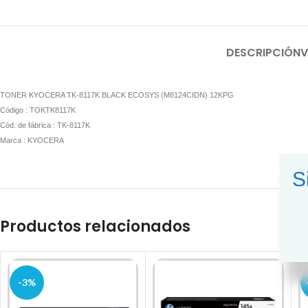
DESCRIPCIÓN
V
TONER KYOCERA TK-8117K BLACK ECOSYS (M8124CIDN) 12KPG
Código : TOKTK8117K
Cód. de fábrica : TK-8117K
Marca : KYOCERA
S
Productos relacionados
-3%