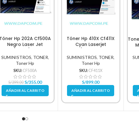
Tóner Hp 202A Cf500A
Tóner Hp 410X Cf411X
Tone
Negro Laser Jet
Cyan Laserjet
M
M254/M280/M281Fdw
M452/M477 5,000Pg.
1.400Pg.
SUMINISTROS
,
TONER
,
SUMINISTROS
,
TONER
,
SU
Toner Hp
Toner Hp
SKU:
CF500A
SKU:
CF411X
S/
355.00
S/
899.00
S/
399.00
AÑADIR AL CARRITO
AÑADIR AL CARRITO