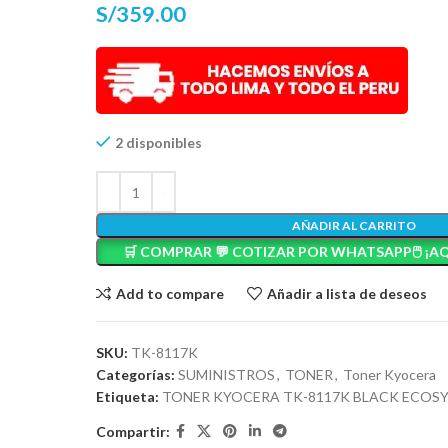
S/
359.00
2 disponibles
AÑADIR AL CARRITO
🛒 COMPRAR 💬 COTIZAR POR WHATSAPP🖱️ ¡AQ
Add to compare
Añadir a lista de deseos
SKU:
TK-8117K
Categorías:
SUMINISTROS
,
TONER
,
Toner Kyocera
Etiqueta:
TONER KYOCERA TK-8117K BLACK ECOSY
Compartir: