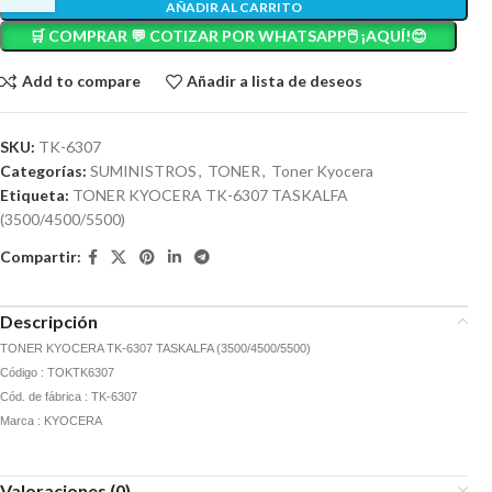
AÑADIR AL CARRITO
🛒 COMPRAR 💬 COTIZAR POR WHATSAPP🖱️ ¡AQUÍ!😊
Add to compare
Añadir a lista de deseos
SKU:
TK-6307
Categorías:
SUMINISTROS
,
TONER
,
Toner Kyocera
Etiqueta:
TONER KYOCERA TK-6307 TASKALFA
(3500/4500/5500)
Compartir:
Descripción
TONER KYOCERA TK-6307 TASKALFA (3500/4500/5500)
Código : TOKTK6307
Cód. de fábrica : TK-6307
Marca : KYOCERA
Valoraciones (0)