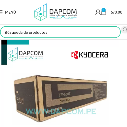
0
MENÚ
S/
0.00