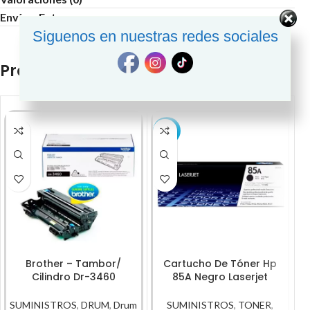
Envío y Entrega
Siguenos en nuestras redes sociales
Productos relacionados
-3%
Brother – Tambor/
Cartucho De Tóner Hp
Cilindro Dr-3460
85A Negro Laserjet
Rendimiento 50,000Pg
Original
S
SUMINISTROS
,
DRUM
,
Drum
SUMINISTROS
,
TONER
,