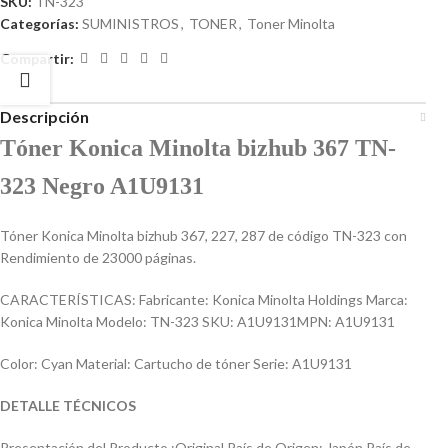
SKU:
TN-323
Categorías:
SUMINISTROS
,
TONER
,
Toner Minolta
Compartir:
Descripción
Tóner Konica Minolta bizhub 367 TN-
323 Negro A1U9131
Tóner Konica Minolta bizhub 367, 227, 287 de código TN-323 con
Rendimiento de 23000 páginas.
CARACTERÍSTICAS: Fabricante: Konica Minolta Holdings Marca:
Konica Minolta Modelo: TN-323 SKU: A1U9131MPN: A1U9131
Color: Cyan Material: Cartucho de tóner Serie: A1U9131
DETALLE TÉCNICOS
Presentación del Producto :Original País de Origen: Japón País de