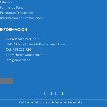
Ofertas
Formas de Pago
Preguntas Frecuentes
Información de Promociones
INFORMACION
JR Pariacoto 268 Int. 402
URB. Chacra Colorada Breña Lima - Lima
Cel: 958 211 726
cotizaciones@dapcom.pe
info@dapcom.pe
Haz clic aquí
2022 Bienvenido a dapcom ©. Derechos Reservados.