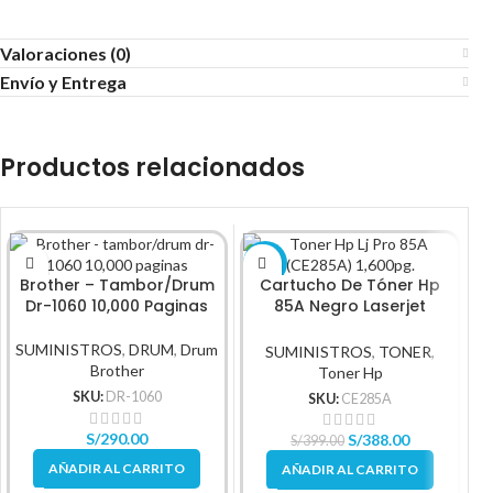
Valoraciones (0)
Envío y Entrega
Productos relacionados
-3%
-
Brother – Tambor/Drum
Cartucho De Tóner Hp
Dr-1060 10,000 Paginas
85A Negro Laserjet
Original
SUMINISTROS
,
DRUM
,
Drum
SUMINISTROS
,
TONER
,
S
Brother
Toner Hp
SKU:
DR-1060
SKU:
CE285A
S/
290.00
S/
388.00
S/
399.00
AÑADIR AL CARRITO
AÑADIR AL CARRITO