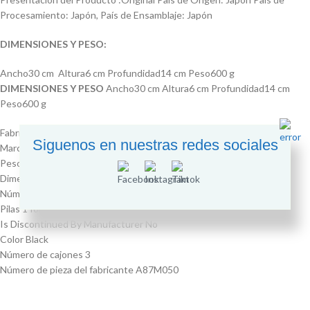
Procesamiento: Japón, País de Ensamblaje: Japón
DIMENSIONES Y PESO:
Ancho30 cm Altura6 cm Profundidad14 cm Peso600 g
DIMENSIONES Y PESO
Ancho30 cm Altura6 cm Profundidad14 cm
Peso600 g
Fabricante ‎Konica Minolta
Siguenos en nuestras redes sociales
Marca ‎Konica-Minolta
Peso del producto ‎5.3 onzas
Dimensiones del producto ‎19.49 x 3.15 x 3.35 pulgadas
Número de modelo del producto ‎A87M050
Pilas ‎1 Iones de litio (Tipo de pila necesaria)
Is Discontinued By Manufacturer ‎No
Color ‎Black
Número de cajones ‎3
Número de pieza del fabricante ‎A87M050