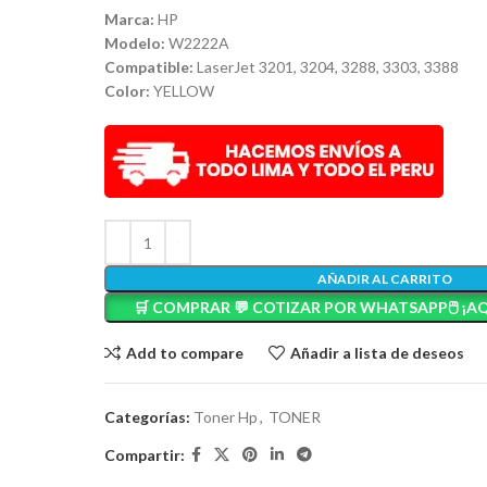
Marca:
HP
Modelo:
W2222A
Compatible:
LaserJet 3201, 3204, 3288, 3303, 3388
Color:
YELLOW
AÑADIR AL CARRITO
🛒 COMPRAR 💬 COTIZAR POR WHATSAPP🖱️ ¡AQ
Add to compare
Añadir a lista de deseos
Categorías:
Toner Hp
,
TONER
Compartir: