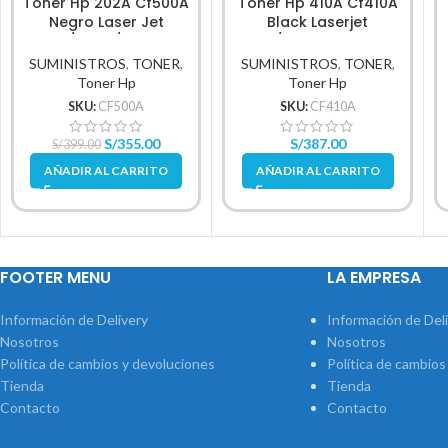
Tóner Hp 202A Cf500A
Tóner Hp 410A Cf410A
Negro Laser Jet
Black Laserjet
M254/M280/M281Fdw
M452/M477 2,300 Pag.
1.400Pg.
SUMINISTROS
,
TONER
,
SUMINISTROS
,
TONER
,
Toner Hp
Toner Hp
SKU:
CF500A
SKU:
CF410A
S/
355.00
S/
387.00
S/
399.00
AÑADIR AL CARRITO
AÑADIR AL CARRITO
FOOTER MENU
LA EMPRESA
Información de Delivery
Información de Del
Nosotros
Nosotros
Política de cambios y devoluciones
Política de cambios
Tienda
Tienda
Contacto
Contacto