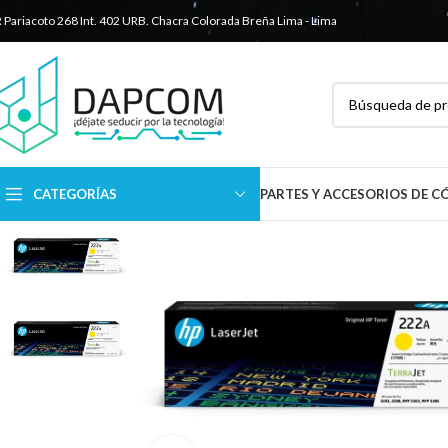
R Pariacoto 268 Int. 402 URB. Chacra Colorada
Breña Lima - Lima
CATEGORÍAS
PARTES Y ACCESORIOS DE 