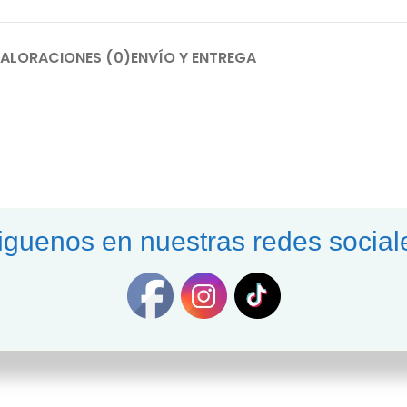
ALORACIONES (0)
ENVÍO Y ENTREGA
s
iguenos en nuestras redes social
22A) YELLOW P/ LJ 3203/ 3288/ MFP 330