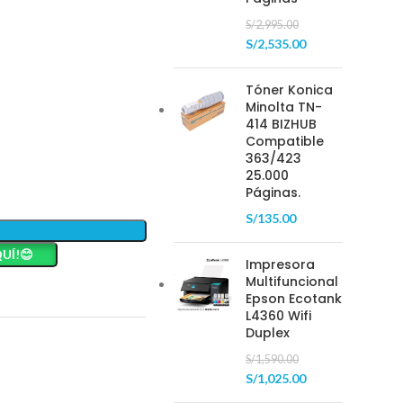
S/
2,995.00
S/
2,535.00
Tóner Konica
Minolta TN-
414 BIZHUB
Compatible
363/423
25.000
Páginas.
S/
135.00
UÍ!😊
Impresora
Multifuncional
Epson Ecotank
L4360 Wifi
Duplex
S/
1,590.00
S/
1,025.00