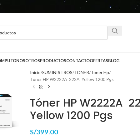
CÓMPUTO
NOSOTROS
PRODUCTOS
CONTACTO
OFERTAS
BLOG
Inicio
SUMINISTROS
TONER
Toner Hp
Tóner HP W2222A 222A Yellow 1200 Pgs
Tóner HP W2222A 2
Yellow 1200 Pgs
S/
399.00