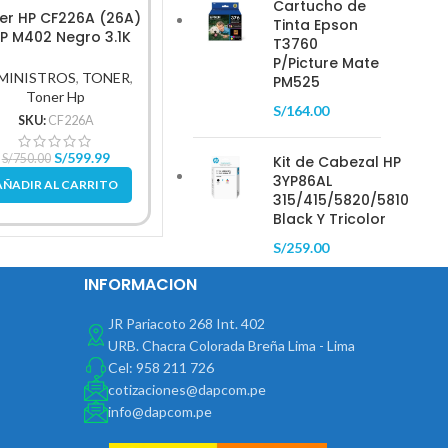
Cartucho de
er HP CF226A (26A)
Toner Hp Lj 126A (Ce311A)
Ton
Tinta Epson
J.P M402 Negro 3.1K
Cyan 1,000Pg.
(Ce320A
T3760
Pag.
P/Picture Mate
SUMINISTROS
,
TONER
,
SUMIN
MINISTROS
,
TONER
,
PM525
Toner Hp
Toner Hp
S/
164.00
SKU:
CE311A
S
SKU:
CF226A
S/
269.00
S/
599.99
S/
4
S/
750.00
Kit de Cabezal HP
3YP86AL
AÑADIR AL CARRITO
AÑAD
AÑADIR AL CARRITO
315/415/5820/5810
Black Y Tricolor
S/
259.00
INFORMACION
JR Pariacoto 268 Int. 402
URB. Chacra Colorada Breña Lima - Lima
Cel: 958 211 726
cotizaciones@dapcom.pe
info@dapcom.pe