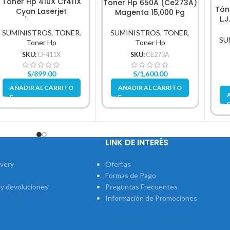
Tóner Hp 410X Cf411X
Toner Hp 650A (Ce273A)
Tón
Cyan Laserjet
Magenta 15,000 Pg
L.
M452/M477 5,000Pg.
SUMINISTROS
,
TONER
,
SUMINISTROS
,
TONER
,
SU
Toner Hp
Toner Hp
SKU:
CF411X
SKU:
CE273A
S/
899.00
S/
1,600.00
AÑADIR AL CARRITO
AÑADIR AL CARRITO
LINK DE INTERÉS
ivery
Ofertas
Formas de Pago
 y devoluciones
Preguntas Frecuentes
Información de Promociones