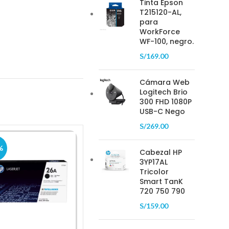
Tinta Epson
T215120-AL,
para
WorkForce
WF-100, negro.
S/
169.00
Cámara Web
Logitech Brio
300 FHD 1080P
USB-C Nego
S/
269.00
%
-18%
Cabezal HP
3YP17AL
Tricolor
Smart TanK
720 750 790
S/
159.00