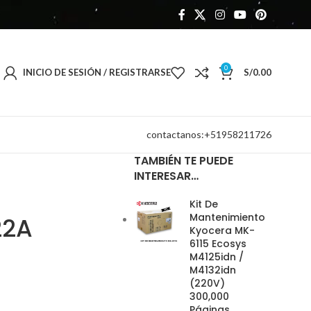
0
INICIO DE SESIÓN / REGISTRARSE
S/
0.00
contactanos:+51958211726
TAMBIÉN TE PUEDE
INTERESAR…
Kit De
Mantenimiento
22A
Kyocera MK-
6115 Ecosys
M4125idn /
M4132idn
(220V)
300,000
Páginas