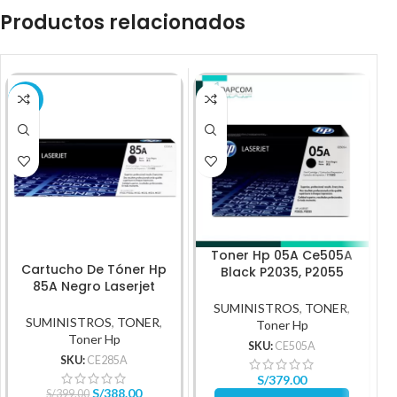
Productos relacionados
-3%
Toner Hp 05A Ce505A
Cartucho De Tóner Hp
Black P2035, P2055
85A Negro Laserjet
2,300Pg
Original
SUMINISTROS
,
TONER
,
SUMINISTROS
,
TONER
,
Toner Hp
Toner Hp
SKU:
CE505A
SKU:
CE285A
S/
379.00
S/
388.00
S/
399.00