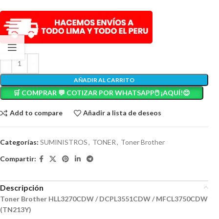
AÑADIR AL CARRITO
🛒 COMPRAR 💬 COTIZAR POR WHATSAPP🖱️ ¡AQUÍ!😊
Add to compare
Añadir a lista de deseos
Categorías:
SUMINISTROS
,
TONER
,
Toner Brother
Compartir:
Descripción
Toner Brother HLL3270CDW / DCPL3551CDW / MFCL3750CDW
(TN213Y)