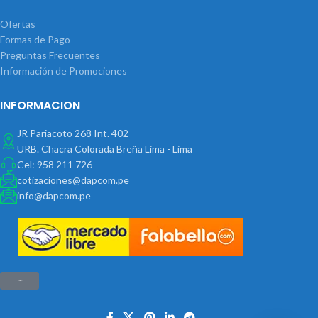
Ofertas
Formas de Pago
Preguntas Frecuentes
Información de Promociones
INFORMACION
JR Pariacoto 268 Int. 402
URB. Chacra Colorada Breña Lima - Lima
Cel: 958 211 726
cotizaciones@dapcom.pe
info@dapcom.pe
Haz clic aquí