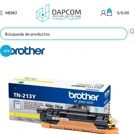
0
MENÚ
S/
0.00
-42%