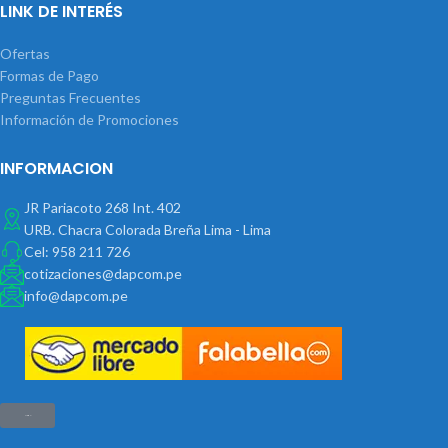
LINK DE INTERÉS
Ofertas
Formas de Pago
Preguntas Frecuentes
Información de Promociones
INFORMACION
JR Pariacoto 268 Int. 402
URB. Chacra Colorada Breña Lima - Lima
Cel: 958 211 726
cotizaciones@dapcom.pe
info@dapcom.pe
Haz clic aquí