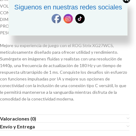
VOLTAJE DE ALIMENTACION 100 – 240 VAC / 50/60 Hz
Siguenos en nuestras redes sociales
CONSUMO DE ENERGIA CONSUMO DE ENERGIA <22.5W
DIMENSIONES DIMENSIONES SIN BASE (ANCHO x ALTURA x
PROFUNDIDAD) : 61.1 x 39.0 x 21.9 CM
PESO PESO 7.1 KG
Mejore su experiencia de juego con el ROG Strix XG27WCS,
meticulosamente diseñado para ofrecer utilidad y rendimiento.
Sumérgete en imágenes fluidas y realistas con una resolución de
1440p, una frecuencia de actualización de 180 Hz y un tiempo de
respuesta ultrarrápido de 1 ms. Conquiste los desafíos sin esfuerzo
con funciones impulsadas por IA y mejore sus opciones de
conectividad con la inclusión de una conexión tipo C versátil, lo que
le permitirá mantenerse a la vanguardia mientras disfruta de la
comodidad de la conectividad moderna.
Valoraciones (0)
Envío y Entrega