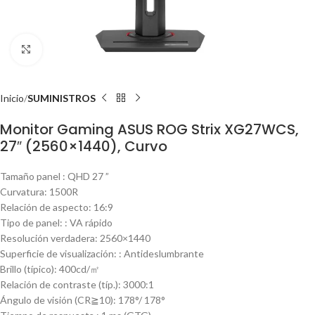
Haga Click para agrandar
Inicio
SUMINISTROS
Monitor Gaming ASUS ROG Strix XG27WCS,
27″ (2560×1440), Curvo
Tamaño panel : QHD 27 ”
Curvatura: 1500R
Relación de aspecto: 16:9
Tipo de panel: : VA rápido
Resolución verdadera: 2560×1440
Superficie de visualización: : Antideslumbrante
Brillo (típico): 400cd/㎡
Relación de contraste (típ.): 3000:1
Ángulo de visión (CR≧10): 178°/ 178°