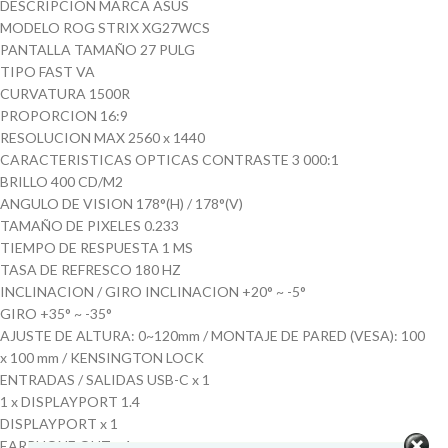
DESCRIPCION MARCA ASUS
MODELO ROG STRIX XG27WCS
PANTALLA TAMAÑO 27 PULG
TIPO FAST VA
CURVATURA 1500R
PROPORCION 16:9
RESOLUCION MAX 2560 x 1440
CARACTERISTICAS OPTICAS CONTRASTE 3 000:1
BRILLO 400 CD/M2
ANGULO DE VISION 178°(H) / 178°(V)
TAMAÑO DE PIXELES 0.233
TIEMPO DE RESPUESTA 1 MS
TASA DE REFRESCO 180 HZ
INCLINACION / GIRO INCLINACION +20° ~ -5°
GIRO +35° ~ -35°
AJUSTE DE ALTURA: 0~120mm / MONTAJE DE PARED (VESA): 100
x 100 mm / KENSINGTON LOCK
ENTRADAS / SALIDAS USB-C x 1
1 x DISPLAYPORT 1.4
DISPLAYPORT x 1
EARPHONE OUT x 1