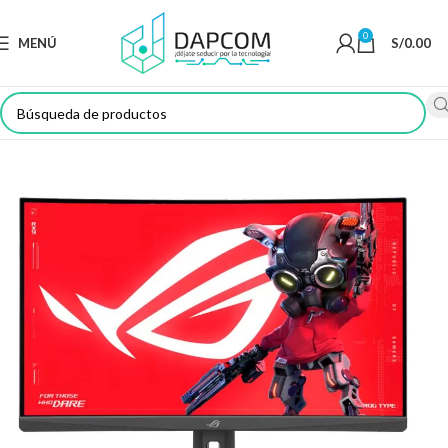
0
MENÚ
S/
0.00