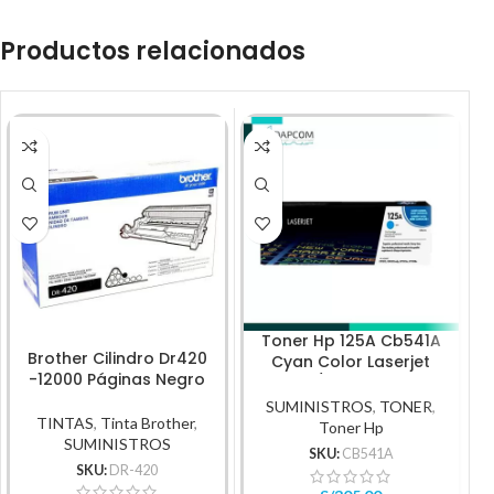
Productos relacionados
Toner Hp 125A Cb541A
T
Brother Cilindro Dr420
Cyan Color Laserjet
-12000 Páginas Negro
Cp1210/Cp1215 1,400Pg
SUMINISTROS
,
TONER
,
TINTAS
,
Tinta Brother
,
Toner Hp
SUMINISTROS
SKU:
CB541A
SKU:
DR-420