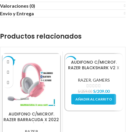
Valoraciones (0)
Envío y Entrega
Productos relacionados
AUDIFONO C/MICROF.
-29%
-19%
-
RAZER BLACKSHARK V2 X
MULTI-PLATFORM 7.1
QUARTZ (RZ04-03240800-
RAZER
,
GAMERS
R3U1
S/
209.00
S/
259.00
AÑADIR AL CARRITO
AUDIFONO C/MICROF.
RAZER BARRACUDA X 2022
R
50H WIRELESS / BT / 3.5 MM
RAZER