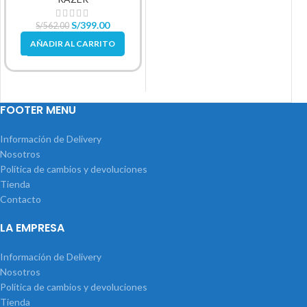
S/
399.00
S/
562.00
AÑADIR AL CARRITO
FOOTER MENU
Información de Delivery
Nosotros
Política de cambios y devoluciones
Tienda
Contacto
LA EMPRESA
Información de Delivery
Nosotros
Política de cambios y devoluciones
Tienda