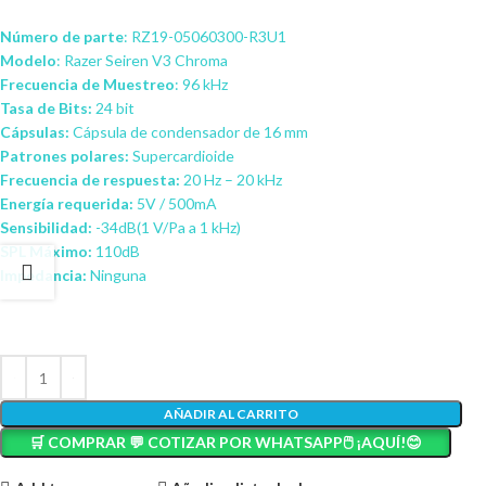
Número de parte
: RZ19-05060300-R3U1
Modelo
: Razer Seiren V3 Chroma
Frecuencia de Muestreo
: 96 kHz
Tasa de Bits:
24 bit
Cápsulas:
Cápsula de condensador de 16 mm
Patrones polares:
Supercardioide
Frecuencia de respuesta:
20 Hz – 20 kHz
Energía requerida:
5V / 500mA
Sensibilidad:
-34dB(1 V/Pa a 1 kHz)
SPL Máximo:
110dB
Impedancia:
Ninguna
AÑADIR AL CARRITO
🛒 COMPRAR 💬 COTIZAR POR WHATSAPP🖱️ ¡AQUÍ!😊