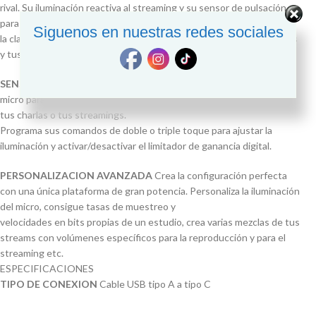
rival. Su iluminación reactiva al streaming y su sensor de pulsación
para silenciar multifunción te dará todo el control,
Siguenos en nuestras redes sociales
la claridad y el estilo que necesitas para tus partidas, tus streamings
y tus charlas.
SENSOR DE PULSACION
Basta con tocar la parte superior del
micro para evitar los problemas con el audio durante tus partidas,
tus charlas o tus streamings.
Programa sus comandos de doble o triple toque para ajustar la
iluminación y activar/desactivar el limitador de ganancia digital.
PERSONALIZACION AVANZADA
Crea la configuración perfecta
con una única plataforma de gran potencia. Personaliza la iluminación
del micro, consigue tasas de muestreo y
velocidades en bits propias de un estudio, crea varias mezclas de tus
streams con volúmenes específicos para la reproducción y para el
streaming etc.
ESPECIFICACIONES
TIPO DE CONEXION
Cable USB tipo A a tipo C