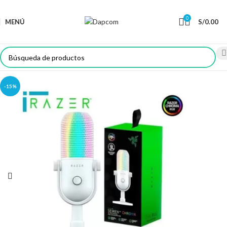
0
MENÚ
S/
0.00
-15%