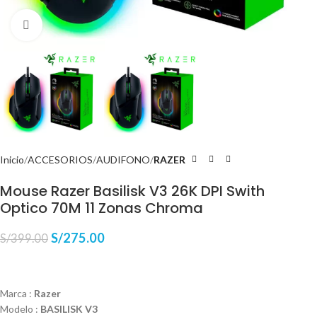
Haga Click para agrandar
Inicio
ACCESORIOS
AUDIFONO
RAZER
Mouse Razer Basilisk V3 26K DPI Swith
Optico 70M 11 Zonas Chroma
S/
275.00
S/
399.00
Marca :
Razer
Modelo :
BASILISK V3