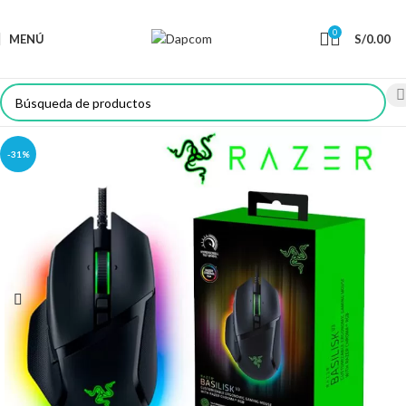
0
MENÚ
S/
0.00
-31%