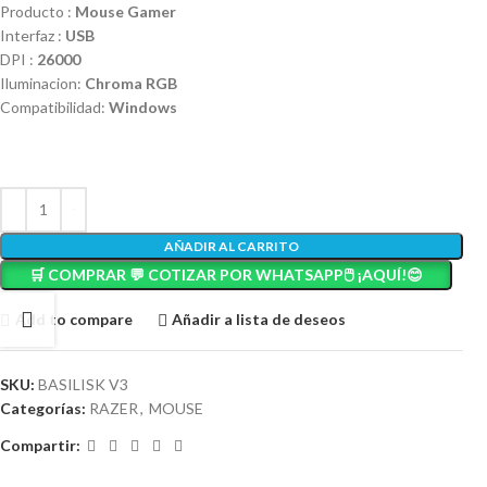
Producto :
Mouse Gamer
Interfaz :
USB
DPI :
26000
Iluminacion:
Chroma RGB
Compatibilidad:
Windows
AÑADIR AL CARRITO
🛒 COMPRAR 💬 COTIZAR POR WHATSAPP🖱️ ¡AQUÍ!😊
Add to compare
Añadir a lista de deseos
SKU:
BASILISK V3
Categorías:
RAZER
,
MOUSE
Compartir: