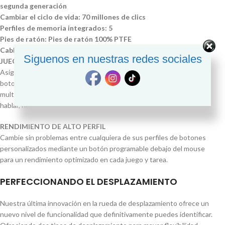
segunda generación
Cambiar el ciclo de vida: 70 millones de clics
Perfiles de memoria integrados: 5
Pies de ratón: Pies de ratón 100% PTFE
Cable: Cable Speedflex de Razer
Siguenos en nuestras redes sociales
JUEGA A TU MANERA
Asigne todas sus macros y funciones secundarias a través de 11
botones de fácil acceso, incluido su aclamado disparador
multifunción, para ejecutar acciones esenciales como pulsar para
hablar, hacer ping y más.
RENDIMIENTO DE ALTO PERFIL
Cambie sin problemas entre cualquiera de sus perfiles de botones
personalizados mediante un botón programable debajo del mouse
para un rendimiento optimizado en cada juego y tarea.
PERFECCIONANDO EL DESPLAZAMIENTO
Nuestra última innovación en la rueda de desplazamiento ofrece un
nuevo nivel de funcionalidad que definitivamente puedes identificar.