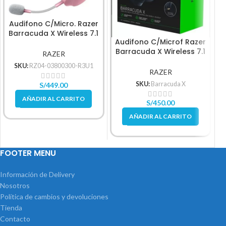
Audifono C/Micro. Razer
Barracuda X Wireless 7.1
R
Audifono C/Microf Razer
Multi-Platform Mercury
5
Barracuda X Wireless 7.1
Rz04-03800200-R3U1
RAZER
Black
SKU:
RZ04-03800300-R3U1
RAZER
SKU:
Barracuda X
S/
449.00
AÑADIR AL CARRITO
S/
450.00
AÑADIR AL CARRITO
FOOTER MENU
Información de Delivery
Nosotros
Política de cambios y devoluciones
Tienda
Contacto