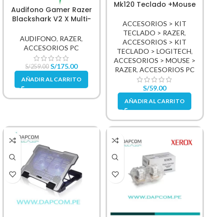
Mk120 Teclado +Mouse
Audifono Gamer Razer
Blackshark V2 X Multi-
ACCESORIOS > KIT
Platform 50mm 7.1 Black
TECLADO > RAZER
,
AUDIFONO
,
RAZER
,
ACCESORIOS > KIT
ACCESORIOS PC
TECLADO > LOGITECH
,
ACCESORIOS > MOUSE >
S/
175.00
S/
259.00
RAZER
,
ACCESORIOS PC
AÑADIR AL CARRITO
S/
59.00
AÑADIR AL CARRITO