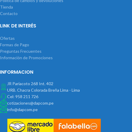
Política de cambios y devoluciones
Tienda
Contacto
LINK DE INTERÉS
Ofertas
Formas de Pago
Preguntas Frecuentes
Información de Promociones
INFORMACION
JR Pariacoto 268 Int. 402
URB. Chacra Colorada Breña Lima - Lima
Cel: 958 211 726
cotizaciones@dapcom.pe
info@dapcom.pe