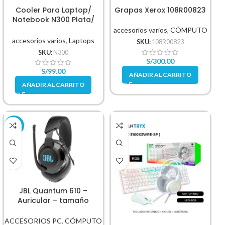
Cooler Para Laptop/
Grapas Xerox 108R00823
Notebook N300 Plata/
Negro Aluminio
accesorios varios
,
CÓMPUTO
accesorios varios
,
Laptops
SKU:
108R00823
SKU:
N300
S/
300.00
S/
99.00
AÑADIR AL CARRITO
AÑADIR AL CARRITO
-17%
JBL Quantum 610 –
Auricular – tamaño
completo
ACCESORIOS PC
,
CÓMPUTO