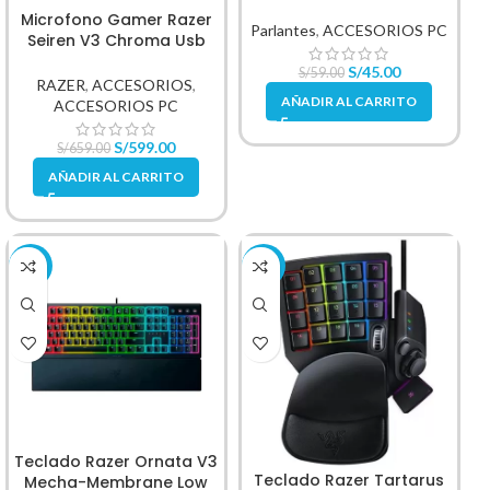
Microfono Gamer Razer
Parlantes
,
ACCESORIOS PC
Seiren V3 Chroma Usb
Streamnig Supercardioide
S/
45.00
S/
59.00
RAZER
,
ACCESORIOS
,
AÑADIR AL CARRITO
ACCESORIOS PC
S/
599.00
S/
659.00
AÑADIR AL CARRITO
-18%
-13%
Teclado Razer Ornata V3
Teclado Razer Tartarus
Mecha-Membrane Low