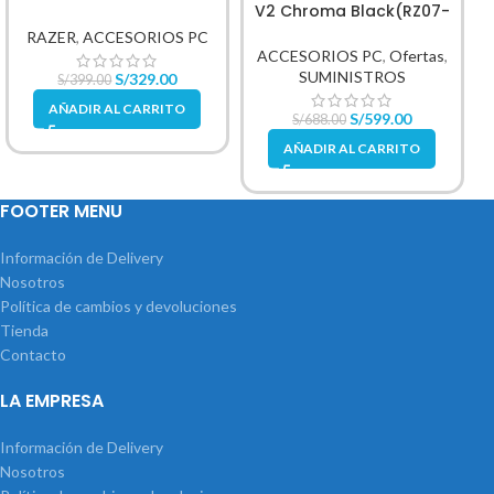
V2 Chroma Black(RZ07-
Profile 10 Zonas SP
02270100-R3U1
Chroma Black
RAZER
,
ACCESORIOS PC
ACCESORIOS PC
,
Ofertas
,
SUMINISTROS
S/
329.00
S/
399.00
AÑADIR AL CARRITO
S/
599.00
S/
688.00
AÑADIR AL CARRITO
FOOTER MENU
Información de Delivery
Nosotros
Política de cambios y devoluciones
Tienda
Contacto
LA EMPRESA
Información de Delivery
Nosotros