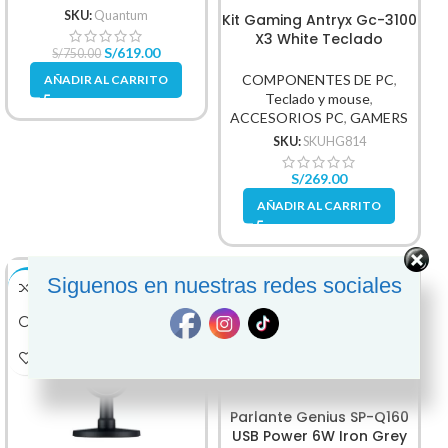
SKU:
Quantum
Kit Gaming Antryx Gc-3100
X3 White Teclado
S/
619.00
S/
750.00
Mecanico, Switch Red
COMPONENTES DE PC
,
AÑADIR AL CARRITO
Teclado y mouse
,
ACCESORIOS PC
,
GAMERS
SKU:
SKUHG814
S/
269.00
AÑADIR AL CARRITO
Siguenos en nuestras redes sociales
-9%
-24%
Parlante Genius SP-Q160
USB Power 6W Iron Grey