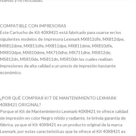
nuevas y no recicladas.
COMPATIBLE CON IMPRESORAS
Este Cartucho de Kit 40X8421 está fabricado para usarse en los
siguientes modelos de Impresora Lexmark MX812dfe, MX812dpe,
MX812dme, MX811dfe, MX811dpe, MX811dme, MX810dfe,
MX810dpe, MX810dme, MX710dhe, MX711dhe, MS812de,
MS812dn, MS810de, MS811dn, MS810dn las cuales realizan
impresiones de alta calidad a un precio de impresión bastante
económico.
¿POR QUÉ COMPRAR KIT DE MANTENIMIENTO LEXMARK
40X8421 ORIGINAL?
Porque el Kit de Mantenimiento Lexmark 40X8421 te ofrece calidad
de impresión en color Negro nítido y radiante, te brinda garantía de
fábrica, ya que el Kit 40X8421 es un producto original de la marca
Lexmark, por estas características que te ofrece el Kit 40X8421 es