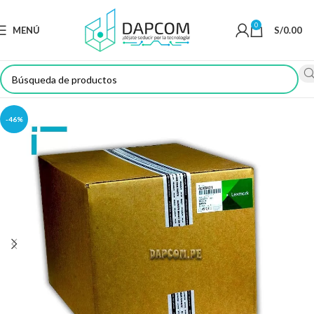
0
MENÚ
S/
0.00
-46%