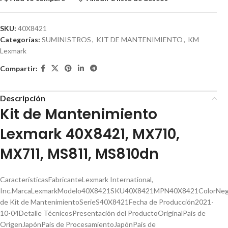
SKU:
40X8421
Categorías:
SUMINISTROS
,
KIT DE MANTENIMIENTO
,
KM
Lexmark
Compartir:
Descripción
Kit de Mantenimiento
Lexmark 40X8421, MX710,
MX711, MS811, MS810dn
CaracterísticasFabricanteLexmark International,
Inc.MarcaLexmarkModelo40X8421SKU40X8421MPN40X8421ColorNegr
de Kit de MantenimientoSerieS40X8421Fecha de Producción2021-
10-04Detalle TécnicosPresentación del ProductoOriginalPaís de
OrigenJapónPaís de ProcesamientoJapónPaís de