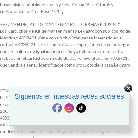
EnsamblajeJapónDimensiones y PesoAncho46 cmAltura56
cmProfundidad21 cmPeso2720 g
RESUMEN DEL KIT DE MANTENIMIENTO LEXMARK 40X8421
Los Cartuchos de Kit de Mantenimiento Lexmark con sub-código de
identidad 40X8421 viene con un chip inteligente insertado en el
cartucho 40X8421 la cual contabiliza las impresiones de color Negro
que sé realizan, de igual manera el código del tóner se encuentra
grabado en el cartucho, en modo de alto relieve el cual es 40X8421 ,
que vendría a ser su identificador como producto de la casa Lexmark
RENDIMIENTO DEL COLOR NEGRO
Siguenos en nuestras redes sociales
El Kit de Mantenimiento Lexmark 40X8421 tiene un rendimiento
excelente si se trata de impresiones de calidad, la cual te rinde para
200,000 páginas de impresión aproximadamente, este cartucho
40X8421 viene con insumo tecnológico de color Negro la cual ayuda
a mantener su impresora en óptimas condiciones, para su
rendimiento máximo del color Negro se recomienda imprimir en hojas