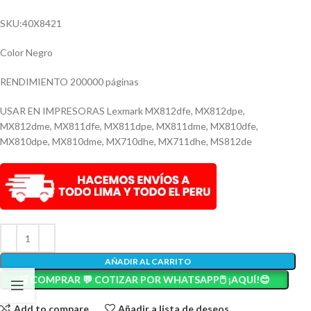
SKU:40X8421
Color Negro
RENDIMIENTO 200000 páginas
USAR EN IMPRESORAS Lexmark MX812dfe, MX812dpe,
MX812dme, MX811dfe, MX811dpe, MX811dme, MX810dfe,
MX810dpe, MX810dme, MX710dhe, MX711dhe, MS812de
AÑADIR AL CARRITO
🛒 COMPRAR 💬 COTIZAR POR WHATSAPP🖱️ ¡AQUÍ!😊
Add to compare
Añadir a lista de deseos