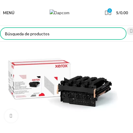
0
MENÚ
S/
0.00
Haga Click para agrandar