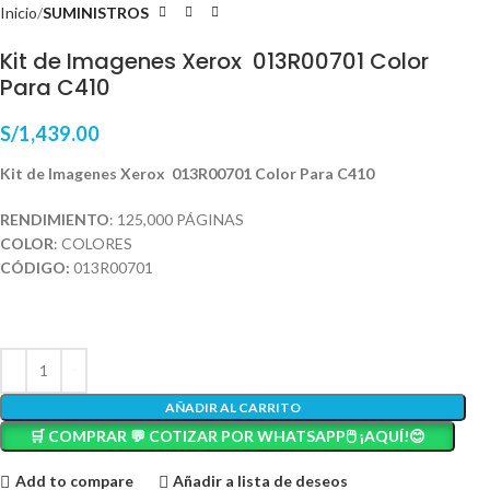
Inicio
SUMINISTROS
Kit de Imagenes Xerox 013R00701 Color
Para C410
S/
1,439.00
Kit de Imagenes Xerox 013R00701 Color Para C410
RENDIMIENTO
: 125,000 PÁGINAS
COLOR
: COLORES
CÓDIGO:
013R00701
AÑADIR AL CARRITO
🛒 COMPRAR 💬 COTIZAR POR WHATSAPP🖱️ ¡AQUÍ!😊
Add to compare
Añadir a lista de deseos