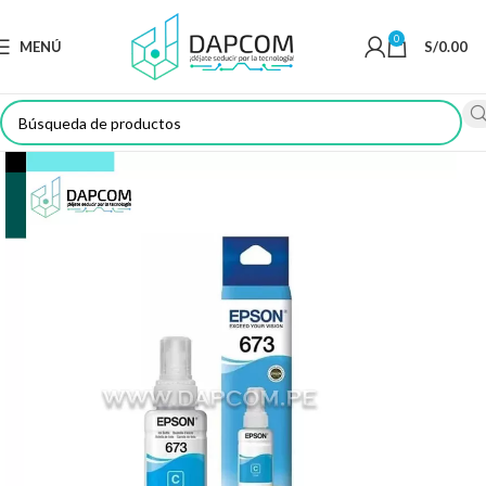
0
MENÚ
S/
0.00