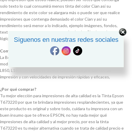
solo texto lo cual consumirá menos tinta del color Cian así su
rendimiento de este color se alargara más o puede ser que realice
impresiones que contenga demasiado el color Cian y así su
rendimiento será menor a lo indicado, ejemplo imágenes, fondos,
textos entre otros que contengan más el color Cian lo cual por
lógica se consumirá más.
Siguenos en nuestras redes sociales
Compatible con impresoras
La Bolsa de Tinta Epson T673220 está diseñada para los siguientes
modelos de impresoras como la Epson EcoTank L800, L805, L810,
L850, L1800 las cuales te ofrece calidades sorprendentes de
impresión y con velocidades de impresión rápidas y eficaces,
¿Por qué comprar?
Tu mejor elección para impresiones de alta calidad es la Tinta Epson
T673220 por que te brindara impresiones resplandecientes, ya que
este producto es original y sobre todo, cuidara tu impresora con un
buen insumo que te ofrece EPSON, no hay nada mejor qué
impresiones de alta calidad y al mejor precio, por eso la tinta
T673220 es tu mejor alternativa cuando se trata de calidad precio e