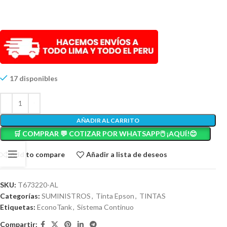
17 disponibles
AÑADIR AL CARRITO
🛒 COMPRAR 💬 COTIZAR POR WHATSAPP🖱️ ¡AQUÍ!😊
Add to compare
Añadir a lista de deseos
SKU:
T673220-AL
Categorías:
SUMINISTROS
,
Tinta Epson
,
TINTAS
Etiquetas:
EconoTank
,
Sistema Continuo
Compartir: