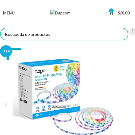
0
MENÚ
S/
0.00
-26%