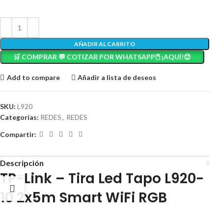
AÑADIR AL CARRITO
🛒 COMPRAR 💬 COTIZAR POR WHATSAPP🖱️ ¡AQUÍ!😊
Add to compare
Añadir a lista de deseos
SKU:
L920
Categorías:
REDES
,
REDES
Compartir:
Descripción
TP-Link – Tira Led Tapo L920-
10 2x5m Smart WiFi RGB