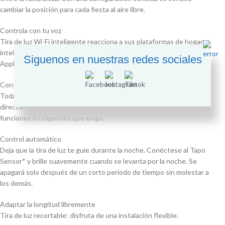
cambiar la posición para cada fiesta al aire libre.
Controla con tu voz
Tira de luz Wi-Fi inteligente reacciona a sus plataformas de hogar
inteligente preferidas, incluidas Google Assistant, Amazon Alexa y
Siguenos en nuestras redes sociales
Apple Home.
Control directo
Todas las tiras de luces Tapo Smart Wi-Fi le permiten conectarse
directamente a la aplicación Tapo. Aproveche al máximo todas las
funciones inteligentes que exige.
Control automático
Deja que la tira de luz te guíe durante la noche. Conéctese al Tapo
Sensor* y brille suavemente cuando se levanta por la noche. Se
apagará solo después de un corto período de tiempo sin molestar a
los demás.
Adaptar la longitud libremente
Tira de luz recortable: disfruta de una instalación flexible.