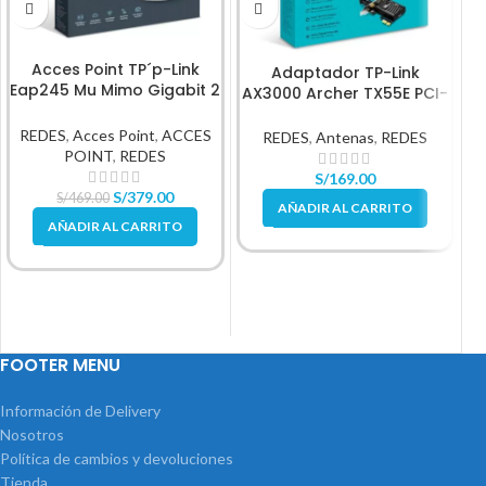
Acces Point TP´p-Link
Adaptador TP-Link
A
Eap245 Mu Mimo Gigabit 2
AX3000 Archer TX55E PCI-
Puntos Red Poe Techo
E Wi-Fi 6 Bluetooth 5.2
REDES
,
Acces Point
,
ACCES
R
REDES
,
Antenas
,
REDES
POINT
,
REDES
S/
169.00
S/
379.00
S/
469.00
AÑADIR AL CARRITO
AÑADIR AL CARRITO
FOOTER MENU
Información de Delivery
Nosotros
Política de cambios y devoluciones
Tienda