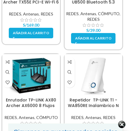
Archer TX55E PCI-E Wi-Fi 6
UB500 Bluetooth 5.3
Bluetooth 5.2
REDES
,
Antenas
,
CÓMPUTO
,
REDES
,
Antenas
,
REDES
REDES
S/
169.00
S/
39.00
AÑADIR AL CARRITO
AÑADIR AL CARRITO
Enrutador TP-LINK AX80
Repetidor TP-LINK Tl -
Archer AX6000 8 Flujos
WA850RE Inalambrico N
WIFI 6
300 MBPS
REDES
,
Antenas
,
CÓMPUTO
REDES
,
Antenas
,
REDES
S/
759.00
S/
99.00