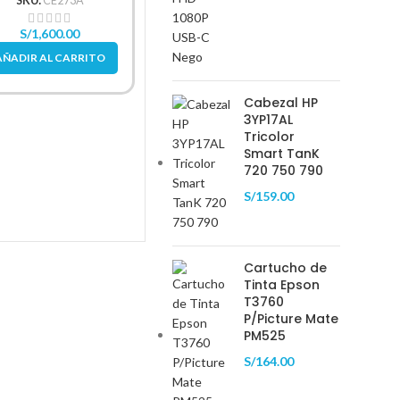
SKU:
CE273A
S
S/
1,600.00
S/
4
Tóner HP CF226A (26A)
AÑADIR AL CARRITO
AÑAD
L.J.P M402 Negro 3.1K
Pag.
SUMINISTROS
,
TONER
,
Cabezal HP
Toner Hp
3YP17AL
Tricolor
SKU:
CF226A
Smart TanK
720 750 790
S/
599.99
S/
750.00
AÑADIR AL CARRITO
S/
159.00
Cartucho de
Tinta Epson
T3760
P/Picture Mate
PM525
S/
164.00