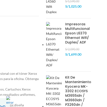
S/
1,590.00
S/
1,025.00
Impresoras
Multifuncional
Epson L6370
Ethernat Wifi/
Duplex/ ADF
S/
2,090.00
S/
1,699.00
sional con el tóner Xerox
Kit De
s para la oficina. Obtenga
Mantenimiento
Kyocera MK-
asos. Cartuchos Xerox
3302 ECOSYS
on resultados uniformes,
M3655idn /
M3660idn /
P3260dn /
es
ers. Xerox diseña