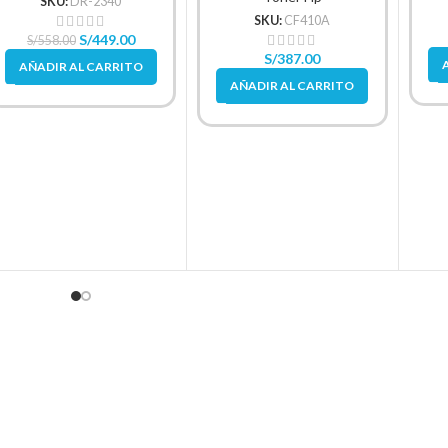
SKU:
DR-2340
SKU:
CF410A
S/
449.00
S/
558.00
S/
387.00
AÑADIR AL CARRITO
AÑADIR AL CARRITO