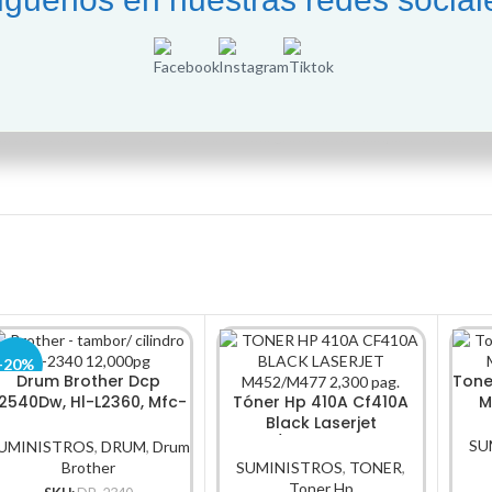
rrumpida.
segundos.
esoras que a menudo se asocian con cartuchos remanufacturados.
mente sus cartuchos de tóner de forma gratuita en cualquier tienda Off
-20%
Drum Brother Dcp
Tone
2540Dw, Hl-L2360, Mfc-
Tóner Hp 410A Cf410A
M
L2740, Dr-2340
Black Laserjet
M452/M477 2,300 Pag.
SU
UMINISTROS
,
DRUM
,
Drum
Brother
SUMINISTROS
,
TONER
,
Toner Hp