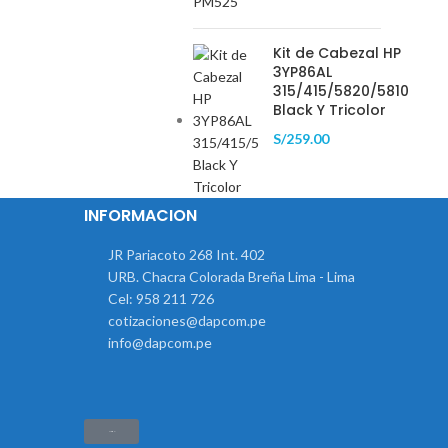
Kit de Cabezal HP
3YP86AL
315/415/5820/5810
Black Y Tricolor
S/
259.00
INFORMACION
JR Pariacoto 268 Int. 402
URB. Chacra Colorada Breña Lima - Lima
Cel: 958 211 726
cotizaciones@dapcom.pe
info@dapcom.pe
Haz clic aquí