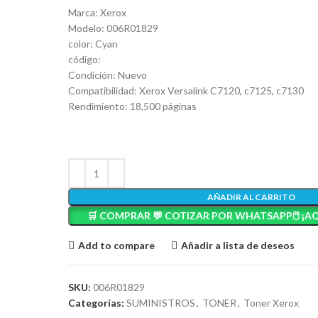
Marca: Xerox
Modelo: 006R01829
color: Cyan
código:
Condición: Nuevo
Compatibilidad: Xerox Versalink C7120, c7125, c7130
Rendimiento: 18,500 páginas
AÑADIR AL CARRITO
🛒 COMPRAR 💬 COTIZAR POR WHATSAPP🖱️ ¡AQ
Add to compare
Añadir a lista de deseos
SKU:
006R01829
Categorías:
SUMINISTROS
,
TONER
,
Toner Xerox