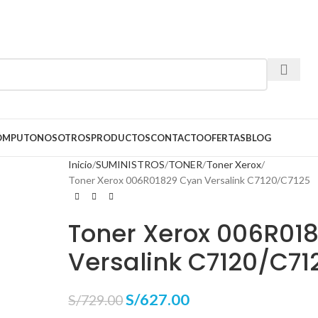
CÓMPUTO
NOSOTROS
PRODUCTOS
CONTACTO
OFERTAS
BLOG
Inicio
SUMINISTROS
TONER
Toner Xerox
Toner Xerox 006R01829 Cyan Versalink C7120/C7125
Toner Xerox 006R01
Versalink C7120/C71
S/
627.00
S/
729.00