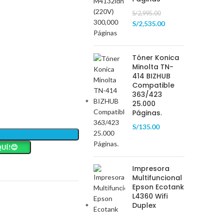
S/
2,995.00
S/
2,535.00
Tóner Konica
Minolta TN-
414 BIZHUB
Compatible
363/423
25.000
Páginas.
S/
135.00
UÍ!😊
Impresora
Multifuncional
Epson Ecotank
L4360 Wifi
Duplex