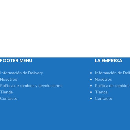
FOOTER MENU
LA EMPRESA
Información de Delivery
Información de Del
Nosotros
Nosotros
Política de cambios y devoluciones
Política de cambios
Tienda
Tienda
Contacto
Contacto