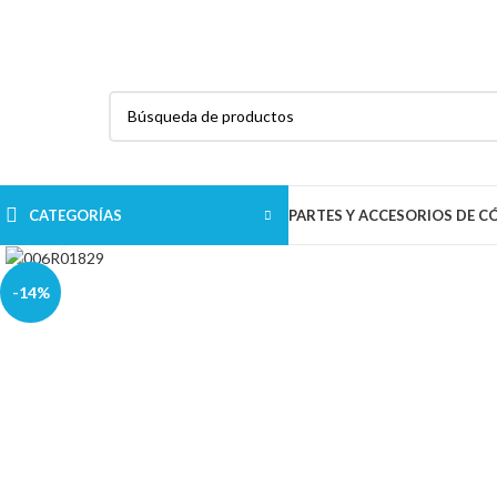
R Pariacoto 268 Int. 402 URB. Chacra Colorada
Breña Lima - Lima
CATEGORÍAS
PARTES Y ACCESORIOS DE 
Haga Click para agrandar
-14%