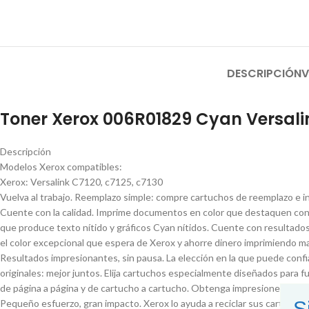
DESCRIPCIÓN
V
Toner Xerox 006R01829 Cyan Versali
Descripción
Modelos Xerox compatibles:
Xerox: Versalink C7120, c7125, c7130
Vuelva al trabajo. Reemplazo simple: compre cartuchos de reemplazo e i
Cuente con la calidad. Imprime documentos en color que destaquen con g
que produce texto nítido y gráficos Cyan nítidos. Cuente con resultados
el color excepcional que espera de Xerox y ahorre dinero imprimiendo m
Resultados impresionantes, sin pausa. La elección en la que puede conf
originales: mejor juntos. Elija cartuchos especialmente diseñados para 
de página a página y de cartucho a cartucho. Obtenga impresiones nítidas 
S
Pequeño esfuerzo, gran impacto. Xerox lo ayuda a reciclar sus cartuchos 