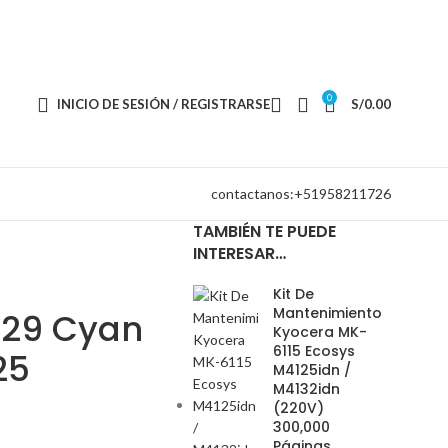
0
INICIO DE SESIÓN / REGISTRARSE
S/
0.00
contactanos:+51958211726
TAMBIÉN TE PUEDE
INTERESAR…
Kit De
Mantenimiento
829 Cyan
Kyocera MK-
6115 Ecosys
25
M4125idn /
M4132idn
(220V)
300,000
Páginas