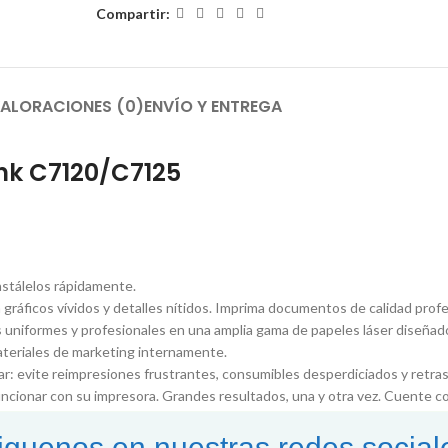
Compartir:
ALORACIONES (0)
ENVÍO Y ENTREGA
nk C7120/C7125
nstálelos rápidamente.
ráficos vívidos y detalles nítidos. Imprima documentos de calidad profe
 uniformes y profesionales en una amplia gama de papeles láser diseñado
ateriales de marketing internamente.
iar: evite reimpresiones frustrantes, consumibles desperdiciados y retr
funcionar con su impresora. Grandes resultados, una y otra vez. Cuente c
y vívidas: confíe en la calidad legendaria de Xerox.
iguenos en nuestras redes social
Xerox originales: es fácil y gratuito con el programa Xerox Planet Partn