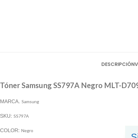
DESCRIPCIÓN
V
Tóner Samsung SS797A Negro MLT-D709S
MARCA.
Samsung
SKU:
SS797A
COLOR:
Negro
S