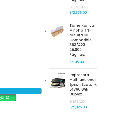
S/
2,995.00
S/
2,535.00
Tóner Konica
Minolta TN-
414 BIZHUB
Compatible
363/423
25.000
Páginas.
S/
135.00
Impresora
Multifuncional
Epson Ecotank
L4360 Wifi
Duplex
UÍ!😊
S/
1,590.00
S/
1,025.00