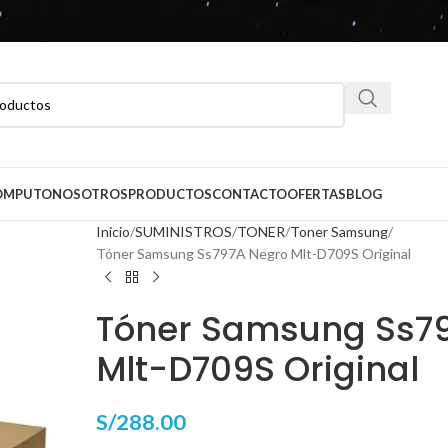
CÓMPUTO
NOSOTROS
PRODUCTOS
CONTACTO
OFERTAS
BLOG
Inicio
SUMINISTROS
TONER
Toner Samsung
Tóner Samsung Ss797A Negro Mlt-D709S Original
Tóner Samsung Ss7
Mlt-D709S Original
S/
288.00