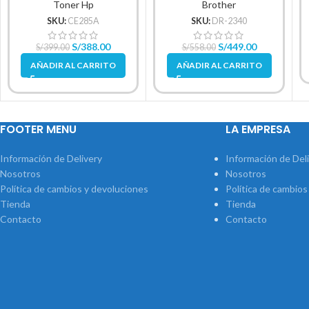
Toner Hp
Brother
SKU:
CE285A
SKU:
DR-2340
S/
388.00
S/
449.00
S/
399.00
S/
558.00
AÑADIR AL CARRITO
AÑADIR AL CARRITO
FOOTER MENU
LA EMPRESA
Información de Delivery
Información de Del
Nosotros
Nosotros
Política de cambios y devoluciones
Política de cambios
Tienda
Tienda
Contacto
Contacto