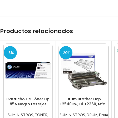
Productos relacionados
-3%
-20%
Cartucho De Tóner Hp
Drum Brother Dcp
85A Negro Laserjet
L2540Dw, Hl-L2360, Mfc-
Original
L2740, Dr-2340
SUMINISTROS
,
TONER
,
SUMINISTROS
,
DRUM
,
Drum