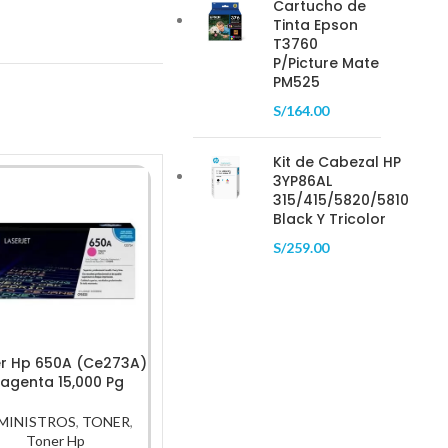
Cartucho de
Tinta Epson
T3760
P/Picture Mate
PM525
S/
164.00
Kit de Cabezal HP
3YP86AL
315/415/5820/5810
-15%
Black Y Tricolor
S/
259.00
r Hp 650A (Ce273A)
Tóner Hp 83A (Cf283A)
Ton
agenta 15,000 Pg
Negro Original1,500Pg
(Cf350A
MINISTROS
,
TONER
,
SUMINISTROS
,
TONER
,
SUMIN
Toner Hp