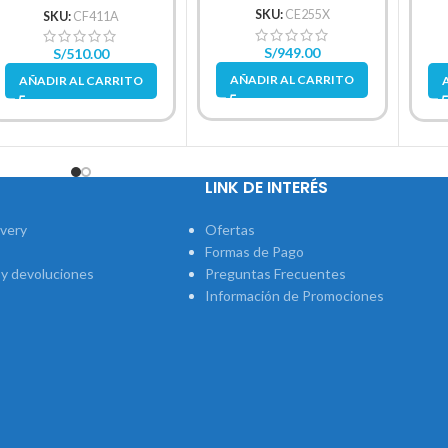
SKU:
CE255X
SKU:
CF411A
S/
949.00
S/
510.00
AÑADIR AL CARRITO
AÑADIR AL CARRITO
LINK DE INTERÉS
ivery
Ofertas
Formas de Pago
 y devoluciones
Preguntas Frecuentes
Información de Promociones