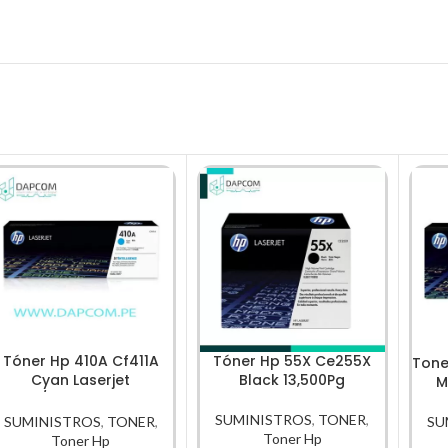
Tóner Hp 410A Cf411A
Tóner Hp 55X Ce255X
Tone
Cyan Laserjet
Black 13,500Pg
M
M452/M477 2,300 Pag
SUMINISTROS
,
TONER
,
SUMINISTROS
,
TONER
,
SU
Toner Hp
Toner Hp