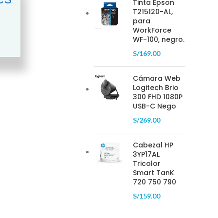
Tinta Epson
T215120-AL,
para
WorkForce
WF-100, negro.
S/
169.00
Cámara Web
Logitech Brio
300 FHD 1080P
USB-C Nego
S/
269.00
Cabezal HP
3YP17AL
Tricolor
Smart TanK
720 750 790
S/
159.00