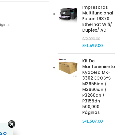
Impresoras
Multifuncional
Epson L6370
Ethernat Wifi/
ginal
Duplex/ ADF
S/
2,090.00
S/
1,699.00
Kit De
Mantenimiento
Kyocera MK-
3302 ECOSYS
M3655idn /
M3660idn /
P3260dn /
P3155dn
500,000
Páginas
S/
1,507.00
es