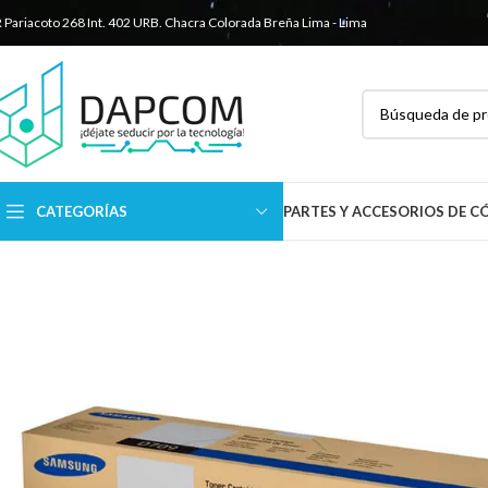
R Pariacoto 268 Int. 402 URB. Chacra Colorada
Breña Lima - Lima
CATEGORÍAS
PARTES Y ACCESORIOS DE 