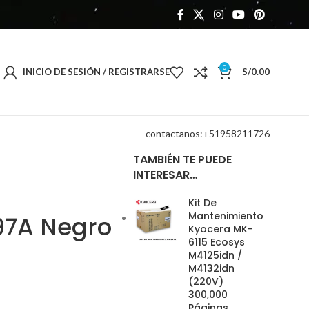
0
INICIO DE SESIÓN / REGISTRARSE
S/
0.00
contactanos:+51958211726
TAMBIÉN TE PUEDE
INTERESAR…
Kit De
Mantenimiento
97A Negro
Kyocera MK-
6115 Ecosys
M4125idn /
M4132idn
(220V)
300,000
Páginas