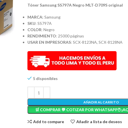
Tóner Samsung SS797A Negro MLT-D709S original
MARCA:
Samsung
SKU
: SS797A
COLOR
: Negro
RENDIMIENTO
: 25000 páginas
USAR EN IMPRESORAS
: SCX-8123NA, SCX-8128NA
5 disponibles
AÑADIR AL CARRITO
🛒 COMPRAR 💬 COTIZAR POR WHATSAPP🖱️ ¡AQ
Add to compare
Añadir a lista de deseos