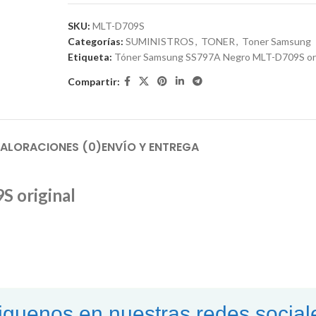
SKU:
MLT-D709S
Categorías:
SUMINISTROS
,
TONER
,
Toner Samsung
Etiqueta:
Tóner Samsung SS797A Negro MLT-D709S ori
Compartir:
ALORACIONES (0)
ENVÍO Y ENTREGA
 original
iguenos en nuestras redes social