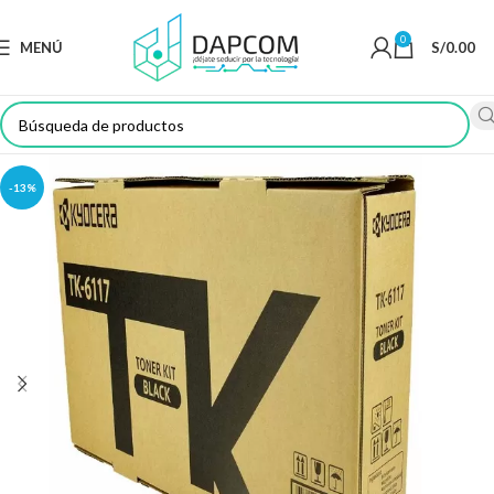
0
MENÚ
S/
0.00
-13%