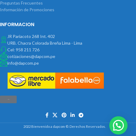
Preguntas Frecuentes
Información de Promociones
INFORMACION
JR Pariacoto 268 Int. 402
URB. Chacra Colorada Breña Lima - Lima
Cel: 958 211 726
cotizaciones@dapcom.pe
info@dapcom.pe
Haz clic aquí
2022 Bienvenido a dapcom ©. Derechos Reservados.