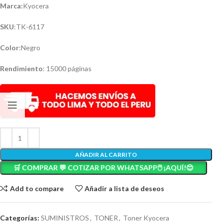
Marca:
Kyocera
SKU
:TK-6117
Color
:Negro
Rendimiento
: 15000 páginas
AÑADIR AL CARRITO
🛒 COMPRAR 💬 COTIZAR POR WHATSAPP🖱️ ¡AQUÍ!😊
Add to compare
Añadir a lista de deseos
Categorías:
SUMINISTROS
,
TONER
,
Toner Kyocera