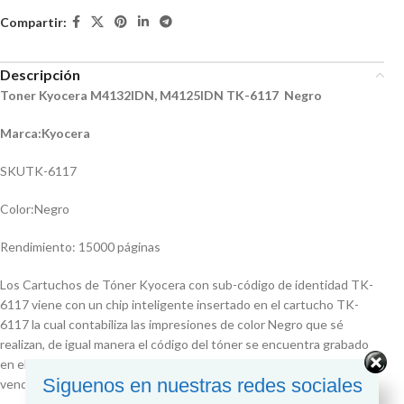
Compartir:
Descripción
Toner Kyocera M4132IDN, M4125IDN TK-6117 Negro
Marca:Kyocera
SKUTK-6117
Color:Negro
Rendimiento: 15000 páginas
Los Cartuchos de Tóner Kyocera con sub-código de identidad TK-
6117 viene con un chip inteligente insertado en el cartucho TK-
6117 la cual contabiliza las impresiones de color Negro que sé
realizan, de igual manera el código del tóner se encuentra grabado
en el cartucho, en modo de alto relieve el cual es TK-6117, que
Siguenos en nuestras redes sociales
vendría a ser su identificador como producto de la casa Kyocera