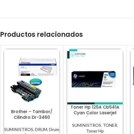
Productos relacionados
Toner Hp 125A Cb541A
Brother – Tambor/
Cyan Color Laserjet
Cilindro Dr-3460
Cp1210/Cp1215 1,400Pg
Rendimiento 50,000Pg
SUMINISTROS
,
TONER
,
SUMINISTROS
,
DRUM
,
Drum
Toner Hp