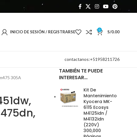
0
INICIO DE SESIÓN / REGISTRARSE
S/
0.00
contactanos:+51958211726
TAMBIÉN TE PUEDE
INTERESAR…
 m475 305A
Kit De
Mantenimiento
451dw,
Kyocera MK-
6115 Ecosys
475dn,
M4125idn /
M4132idn
(220V)
300,000
Páginas