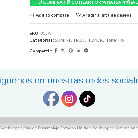
🛒 COMPRAR 💬 COTIZAR POR WHATSAPP🖱️ ¡AQ
Add to compare
Añadir a lista de deseos
SKU:
305A
Categorías:
SUMINISTROS
,
TONER
,
Toner Hp
Compartir:
iguenos en nuestras redes social
ALORACIONES (0)
ENVÍO Y ENTREGA
, m451dn, m475dn, m475 305A
anyMarcaHPModelo305A – PackSKU305A-PackMPN305A – Pack Color Negro
ión2021-09-01Detalle Técnicos Presentación del Producto Original Pac
s, Boeblingen País de Ensamblaje Estados Unidos, Boeblingen Dimensio