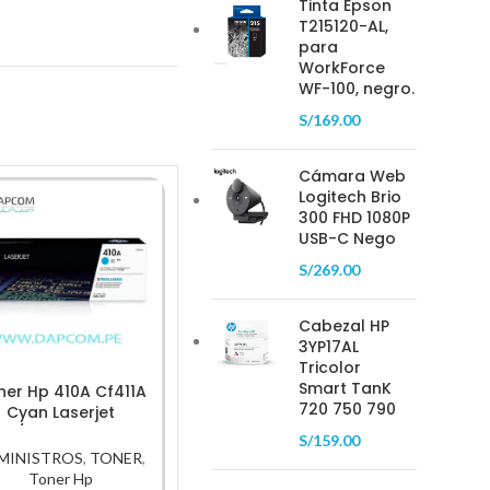
Tinta Epson
T215120-AL,
para
WorkForce
WF-100, negro.
S/
169.00
Cámara Web
Logitech Brio
300 FHD 1080P
USB-C Nego
S/
269.00
Cabezal HP
3YP17AL
Tricolor
Smart TanK
ner Hp 410A Cf411A
Tóner Hp 55X Ce255X
Tóner 
720 750 790
Cyan Laserjet
Black 13,500Pg
Negro 
52/M477 2,300 Pag
S/
159.00
SUMINISTROS
,
TONER
,
MINISTROS
,
TONER
,
SUMIN
Toner Hp
Toner Hp