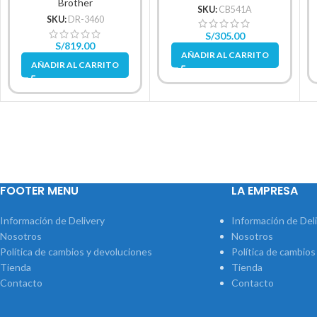
Brother
SKU:
CB541A
SKU:
DR-3460
S/
305.00
S/
819.00
AÑADIR AL CARRITO
AÑADIR AL CARRITO
FOOTER MENU
LA EMPRESA
Información de Delivery
Información de Del
Nosotros
Nosotros
Política de cambios y devoluciones
Política de cambios
Tienda
Tienda
Contacto
Contacto