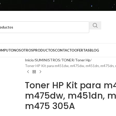
CÓMPUTO
NOSOTROS
PRODUCTOS
CONTACTO
OFERTAS
BLOG
Inicio
SUMINISTROS
TONER
Toner Hp
Toner HP Kit para m451dw, m475dw, m451dn, m475dn,
Toner HP Kit para m
m475dw, m451dn, m
m475 305A