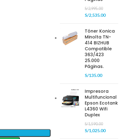
S/
2,995.00
S/
2,535.00
Tóner Konica
Minolta TN-
414 BIZHUB
Compatible
363/423
25.000
Páginas.
S/
135.00
Impresora
Multifuncional
Epson Ecotank
L4360 Wifi
Duplex
S/
1,590.00
S/
1,025.00