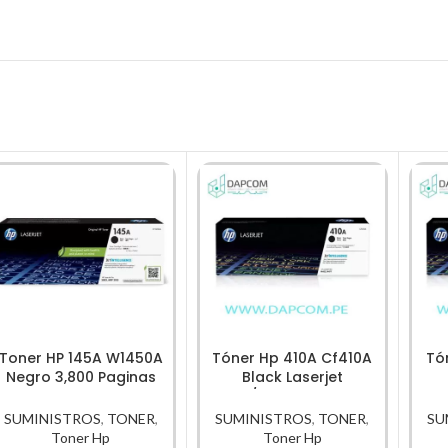
Toner HP 145A W1450A
Tóner Hp 410A Cf410A
Tó
Negro 3,800 Paginas
Black Laserjet
original
M452/M477 2,300 Pag.
M4
SUMINISTROS
,
TONER
,
SUMINISTROS
,
TONER
,
SU
Toner Hp
Toner Hp