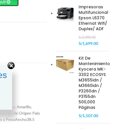
UÍ!😊
Impresoras
Multifuncional
Epson L6370
Ethernat Wifi/
Duplex/ ADF
S/
2,090.00
S/
1,699.00
Kit De
Mantenimiento
Kyocera MK-
es
3302 ECOSYS
M3655idn /
M3660idn /
P3260dn /
P3155dn
500,000
, Cyan, Amarillo,
Páginas
k País de Origen Palo
S/
1,507.00
nes y PesoAncho38.5