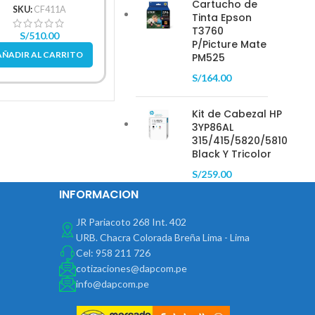
Cartucho de
SKU:
CE255X
SKU:
CF411A
Tinta Epson
S
T3760
S/
949.00
S/
510.00
P/Picture Mate
AÑADIR AL CARRITO
AÑADIR AL CARRITO
PM525
AÑAD
S/
164.00
Kit de Cabezal HP
3YP86AL
315/415/5820/5810
Black Y Tricolor
S/
259.00
INFORMACION
JR Pariacoto 268 Int. 402
URB. Chacra Colorada Breña Lima - Lima
Cel: 958 211 726
cotizaciones@dapcom.pe
info@dapcom.pe