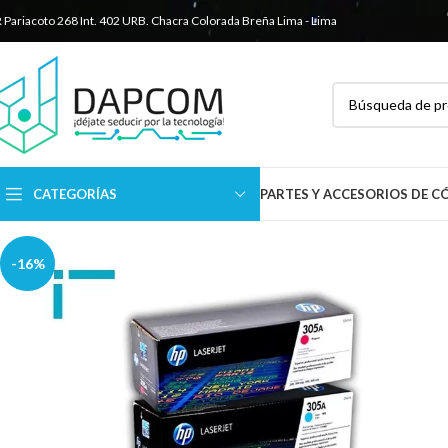
R Pariacoto 268 Int. 402 URB. Chacra Colorada
Breña Lima - Lima
CATEGORÍAS
PARTES Y ACCESORIOS DE 
-16%