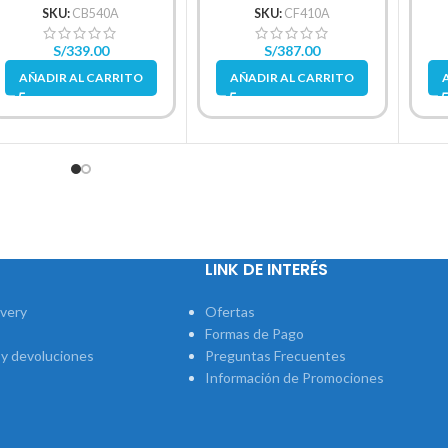
SKU:
CB540A
SKU:
CF410A
S/
339.00
S/
387.00
AÑADIR AL CARRITO
AÑADIR AL CARRITO
LINK DE INTERÉS
ivery
Ofertas
Formas de Pago
 y devoluciones
Preguntas Frecuentes
Información de Promociones