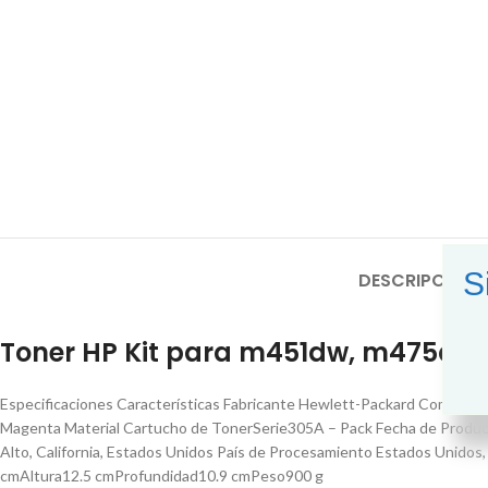
S
DESCRIPCIÓN
V
Toner HP Kit para m451dw, m475dw
Especificaciones Características Fabricante Hewlett-Packard Comp
Magenta Material Cartucho de TonerSerie305A – Pack Fecha de Producc
Alto, California, Estados Unidos País de Procesamiento Estados Unido
cmAltura12.5 cmProfundidad10.9 cmPeso900 g