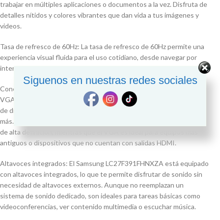
trabajar en múltiples aplicaciones o documentos a la vez. Disfruta de
detalles nítidos y colores vibrantes que dan vida a tus imágenes y
videos.
Tasa de refresco de 60Hz: La tasa de refresco de 60Hz permite una
experiencia visual fluida para el uso cotidiano, desde navegar por
internet hasta trabajar con documentos o contenido multimedia.
Siguenos en nuestras redes sociales
Conectividad HDMI y VGA: Este monitor incluye puertos HDMI y
VGA, brindándote flexibilidad para conectarlo a una amplia variedad
de dispositivos, como computadoras, laptops, consolas de juegos y
más. La compatibilidad con HDMI te permite disfrutar de imágenes
de alta definición, mientras que el VGA es ideal para equipos más
antiguos o dispositivos que no cuentan con salidas HDMI.
Altavoces integrados: El Samsung LC27F391FHNXZA está equipado
con altavoces integrados, lo que te permite disfrutar de sonido sin
necesidad de altavoces externos. Aunque no reemplazan un
sistema de sonido dedicado, son ideales para tareas básicas como
videoconferencias, ver contenido multimedia o escuchar música.