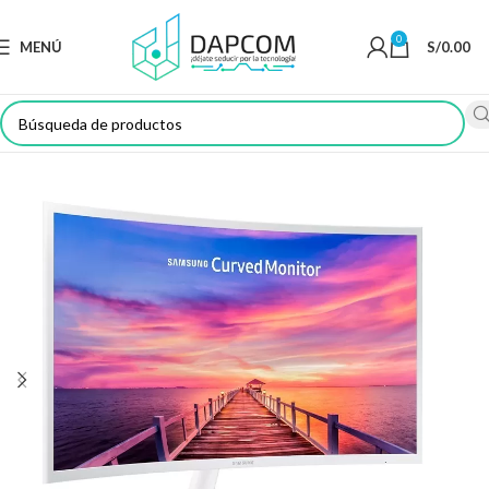
0
MENÚ
S/
0.00