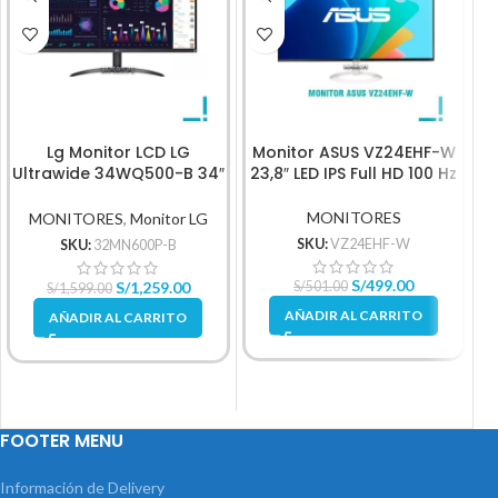
Lg Monitor LCD LG
Monitor ASUS VZ24EHF-W
Ultrawide 34WQ500-B 34″
23,8″ LED IPS Full HD 100 Hz
Class UW-FHD
MONITORES
MONITORES
,
Monitor LG
SKU:
VZ24EHF-W
SKU:
32MN600P-B
S/
499.00
S/
1,259.00
S/
501.00
S/
1,599.00
AÑADIR AL CARRITO
AÑADIR AL CARRITO
FOOTER MENU
Información de Delivery