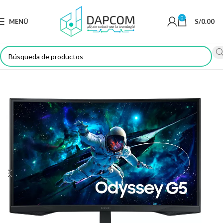
0
MENÚ
S/
0.00