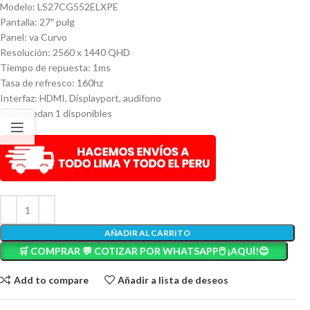
Modelo: LS27CG552ELXPE
Pantalla: 27″ pulg
Panel: va Curvo
Resolución: 2560 x 1440 QHD
Tiempo de repuesta: 1ms
Tasa de refresco: 160hz
Interfaz: HDMI, Displayport, audífono
Solo quedan 1 disponibles
AÑADIR AL CARRITO
🛒 COMPRAR 💬 COTIZAR POR WHATSAPP🖱️ ¡AQUÍ!😊
Add to compare
Añadir a lista de deseos