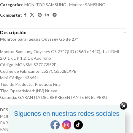
Categorías:
MONITOR SAMSUNG
,
Monitor SAMSUNG
Compartir:
Descripción
Monitor para juegos Odyssey G5 de 27″
Monitor Samsung Odyssey G5 27″ QHD (2560 x 1440), 1 x HDMI
2.0, 1 x DP 1.2, 1 x Audífono
Código: MONSMLS27CG552E
Código de Fabricante: LS27CG552ELXPE
Mini-Código: 436644
Tipo de Producto: Producto Final
Tipo Operatividad: (NV) Nuevo
Garantía: GARANTIA DEL REPRESENTANTE EN EL PERU
DESCRIPCION
Siguenos en nuestras redes sociales
MODELO ODYSSEY G5
PART NUMBER LS27CG552ELXPE
PANTALLA TAMAÑO 27 PULG