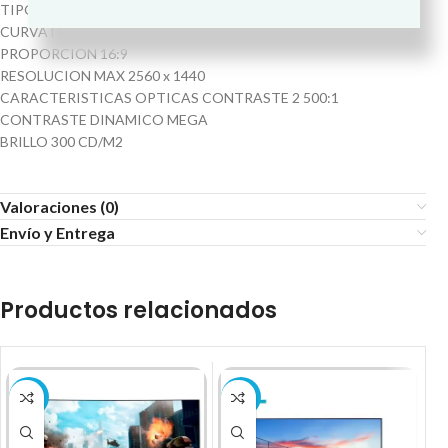
TIPO QHD VA
CURVATURA 1000R
PROPORCION 16:9
RESOLUCION MAX 2560 x 1440
CARACTERISTICAS OPTICAS CONTRASTE 2 500:1
CONTRASTE DINAMICO MEGA
BRILLO 300 CD/M2
Valoraciones (0)
Envío y Entrega
Productos relacionados
-13%
-26%
-