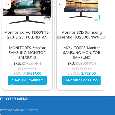
Monitor curvo TEROS TE-
Monitor LCD Samsung
2731S, 27″ FULL HD, VA,
Essential S32B300NWN 32″
V
HDMI, VGA
Class Full HD
MONITORES
,
Monitor
MONITORES
,
Monitor
SAMSUNG
,
MONITOR
SAMSUNG
,
MONITOR
SAMSUNG
SAMSUNG
SKU:
S24R35AFHN
SKU:
S32B300NWN
S/
519.00
S/
729.00
S/
595.00
S/
980.00
AÑADIR AL CARRITO
AÑADIR AL CARRITO
FOOTER MENU
Información de Delivery