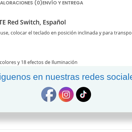
ALORACIONES (0)
ENVÍO Y ENTREGA
 Red Switch, Español
se, colocar el teclado en posición inclinada y para transp
 colores y 18 efectos de Iluminación
to y “<>” al costado del Shift)
iguenos en nuestras redes social
llover, controles multimedia, de iluminación y de efectos
ntiborrado (doble inyección)
rramientas extractoras de keycaps y switches
perfiles)
en oro y filtro anti-interferencias