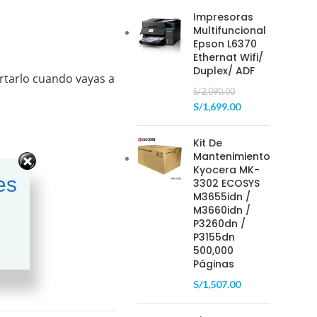
Impresoras
Multifuncional
Epson L6370
Ethernat Wifi/
Duplex/ ADF
ortarlo cuando vayas a
S/
2,090.00
S/
1,699.00
Kit De
Mantenimiento
Kyocera MK-
es
3302 ECOSYS
M3655idn /
M3660idn /
P3260dn /
P3155dn
500,000
Páginas
S/
1,507.00