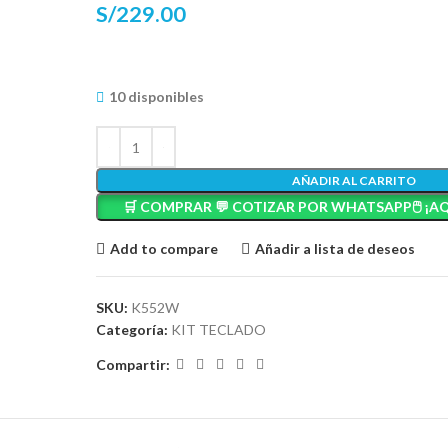
S/
229.00
10 disponibles
AÑADIR AL CARRITO
🛒 COMPRAR 💬 COTIZAR POR WHATSAPP🖱️ ¡AQ
Add to compare
Añadir a lista de deseos
SKU:
K552W
Categoría:
KIT TECLADO
Compartir: