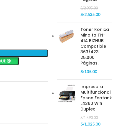
S/
2,995.00
S/
2,535.00
Tóner Konica
Minolta TN-
414 BIZHUB
Compatible
363/423
25.000
UÍ!😊
Páginas.
S/
135.00
Impresora
Multifuncional
Epson Ecotank
L4360 Wifi
Duplex
S/
1,590.00
S/
1,025.00