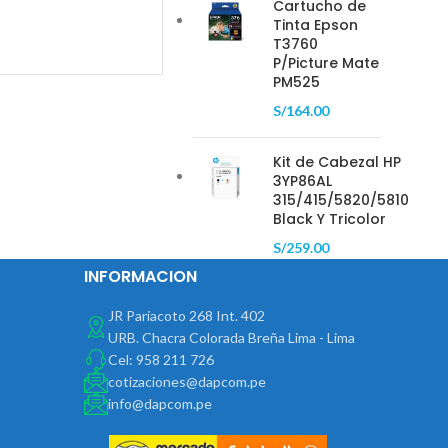
Cartucho de
Tinta Epson
T3760
P/Picture Mate
PM525
S/
164.00
Kit de Cabezal HP
3YP86AL
315/415/5820/5810
Black Y Tricolor
S/
259.00
INFORMACION
JR Pariacoto 268 Int. 402
URB. Chacra Colorada Breña Lima - Lima
Cel: 958 211 726
cotizaciones@dapcom.pe
info@dapcom.pe