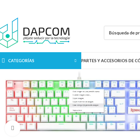
R Pariacoto 268 Int. 402 URB. Chacra Colorada
Breña Lima - Lima
CATEGORÍAS
PARTES Y ACCESORIOS DE 
Haga Click para agrandar