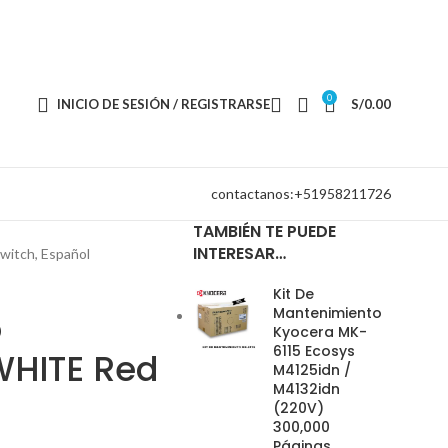
0
INICIO DE SESIÓN / REGISTRARSE
S/
0.00
contactanos:+51958211726
TAMBIÉN TE PUEDE
INTERESAR…
itch, Español
Kit De
Mantenimiento
o
Kyocera MK-
6115 Ecosys
HITE Red
M4125idn /
M4132idn
(220V)
300,000
Páginas