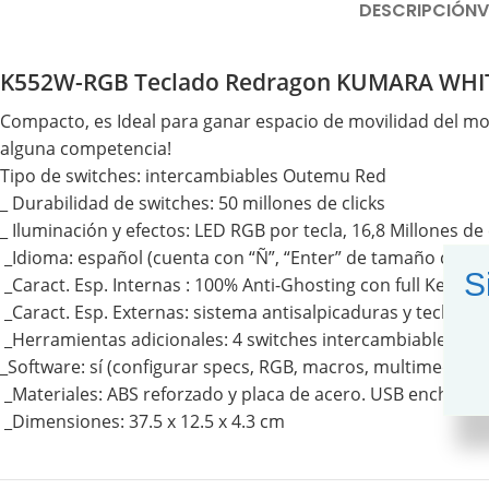
DESCRIPCIÓN
V
K552W-RGB Teclado Redragon KUMARA WHITE
Compacto, es Ideal para ganar espacio de movilidad del mou
alguna competencia!
Tipo de switches: intercambiables Outemu Red
_ Durabilidad de switches: 50 millones de clicks
_ Iluminación y efectos: LED RGB por tecla, 16,8 Millones de
_Idioma: español (cuenta con “Ñ”, “Enter” de tamaño comple
S
_Caract. Esp. Internas : 100% Anti-Ghosting con full Key Ro
_Caract. Esp. Externas: sistema antisalpicaduras y teclas a
_Herramientas adicionales: 4 switches intercambiables, he
_Software: sí (configurar specs, RGB, macros, multimedia y 
_Materiales: ABS reforzado y placa de acero. USB enchapado 
_Dimensiones: 37.5 x 12.5 x 4.3 cm