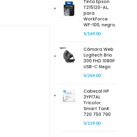
Tinta Epson
T215120-AL,
para
WorkForce
WF-100, negro.
S/
169.00
Cámara Web
Logitech Brio
300 FHD 1080P
USB-C Nego
S/
269.00
Cabezal HP
3YP17AL
Tricolor
Smart TanK
720 750 790
S/
159.00