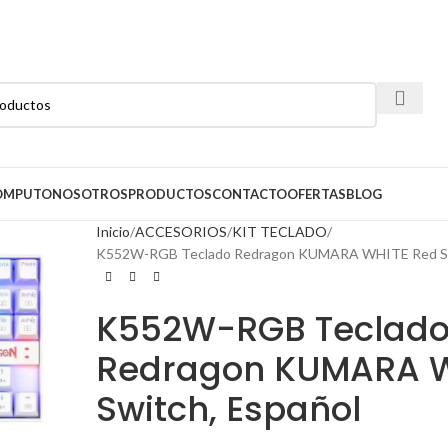
CÓMPUTO
NOSOTROS
PRODUCTOS
CONTACTO
OFERTAS
BLOG
Inicio
ACCESORIOS
KIT TECLADO
K552W-RGB Teclado Redragon KUMARA WHITE Red Sw
K552W-RGB Teclad
Redragon KUMARA W
Switch, Español