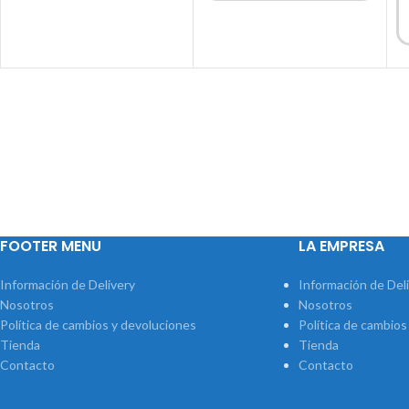
FOOTER MENU
LA EMPRESA
Información de Delivery
Información de Del
Nosotros
Nosotros
Política de cambios y devoluciones
Política de cambios
Tienda
Tienda
Contacto
Contacto