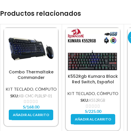
Productos relacionados
Combo Thermaltake
K552Rgb Kumara Black
Commander
Red Switch, Español
KIT TECLADO
,
CÓMPUTO
KIT TECLADO
,
CÓMPUTO
SKU:
KB-CMC-PLBLSP-01
SKU:
K552RGB
S/
168.00
S/
225.00
AÑADIR AL CARRITO
AÑADIR AL CARRITO