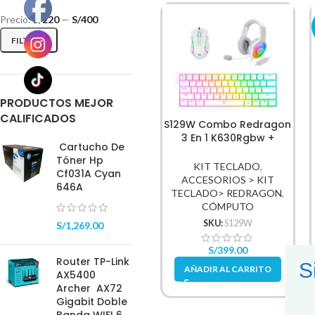
Precio:
S/220
—
S/400
FILTRAR
PRODUCTOS MEJOR
CALIFICADOS
S129W Combo Redragon
3 En 1 K630Rgbw +
Cartucho De
M607W + H350Rgb-1-W,
Tóner Hp
English Red Switch
KIT TECLADO
,
Cf031A Cyan
ACCESORIOS > KIT
646A
TECLADO> REDRAGON
,
CÓMPUTO
SKU:
S129W
S/
1,269.00
S/
399.00
Router TP-Link
S
AÑADIR AL CARRITO
AX5400
Archer AX72
Gigabit Doble