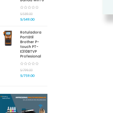
Banda WIFI 6
S/
589.00
S/
549.00
Rotuladora
Portátil
Brother P-
touch PT-
E310BTVP
Profesional
S/
799.00
S/
759.00