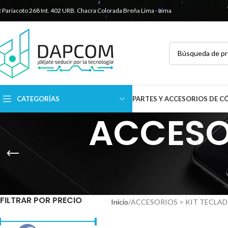
R Pariacoto 268 Int. 402 URB. Chacra Colorada
Breña Lima - Lima
CATEGORÍAS
PARTES Y ACCESORIOS DE 
ACCESO
FILTRAR POR PRECIO
Inicio
ACCESORIOS > KIT TECLA