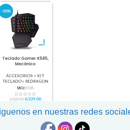
-30%
Teclado Gamer K585,
Mecánico
Retroiluminacion RGB,
USB-C
ACCESORIOS > KIT
TECLADO> REDRAGON
SKU:
K585
S/
229.00
S/
329.00
AÑADIR AL CARRITO
iguenos en nuestras redes social