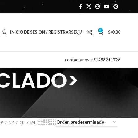
0
INICIO DE SESIÓN / REGISTRARSE
S/
0.00
contactanos:+51958211726
ECLADO>
9
12
18
24