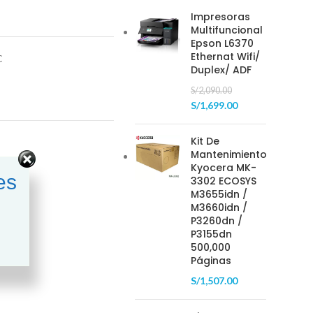
Impresoras
Multifuncional
Epson L6370
Ethernat Wifi/
C
Duplex/ ADF
S/
2,090.00
S/
1,699.00
Kit De
Mantenimiento
Kyocera MK-
es
3302 ECOSYS
M3655idn /
M3660idn /
P3260dn /
P3155dn
500,000
Páginas
S/
1,507.00