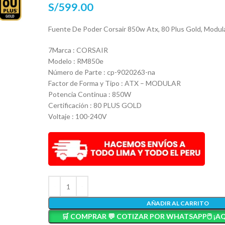
S/
599.00
Fuente De Poder Corsair 850w Atx, 80 Plus Gold, Modul
7Marca : CORSAIR
Modelo : RM850e
Número de Parte : cp-9020263-na
Factor de Forma y Tipo : ATX – MODULAR
Potencia Continua : 850W
Certificación : 80 PLUS GOLD
Voltaje : 100-240V
AÑADIR AL CARRITO
🛒 COMPRAR 💬 COTIZAR POR WHATSAPP🖱️ ¡AQ