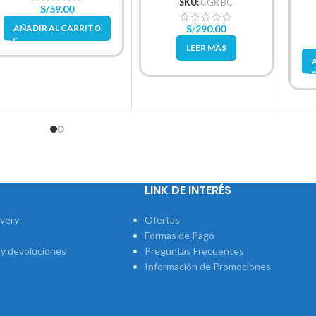
SKU:
CGR BC
S/
59.00
AÑADIR AL CARRITO
S/
290.00
LEER MÁS
LINK DE INTERÉS
ivery
Ofertas
Formas de Pago
 y devoluciones
Preguntas Frecuentes
Información de Promociones