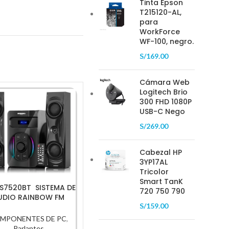
Tinta Epson
T215120-AL,
para
WorkForce
WF-100, negro.
S/
169.00
Cámara Web
Logitech Brio
300 FHD 1080P
-34%
-47%
USB-C Nego
S/
269.00
Cabezal HP
3YP17AL
Tricolor
Smart TanK
S7520BT SISTEMA DE
Monitor LG 24MR400,
Mouse
720 750 790
UDIO RAINBOW FM
23.8″ FHD/IPS/100Hz/Anti-
Lightsy
S/
159.00
USB RC MICRONICS
reflejante/VGA x1/HDMI
0057
x1
Pr
MPONENTES DE PC
,
COMPONENTES DE PC
,
COMPO
Parlantes
Monitor LG
,
MONITOR<
COMPUT