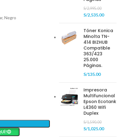
S/
2,995.00
S/
2,535.00
ar, Negro
Tóner Konica
Minolta TN-
414 BIZHUB
Compatible
363/423
25.000
Páginas.
S/
135.00
Impresora
Multifuncional
Epson Ecotank
L4360 Wifi
Duplex
S/
1,590.00
S/
1,025.00
UÍ!😊