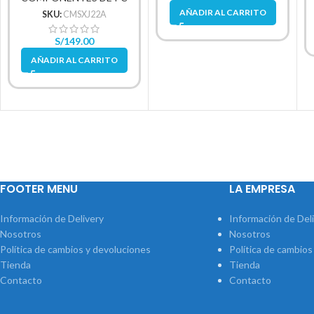
AÑADIR AL CARRITO
SKU:
CMSXJ22A
S/
149.00
AÑADIR AL CARRITO
FOOTER MENU
LA EMPRESA
Información de Delivery
Información de Del
Nosotros
Nosotros
Política de cambios y devoluciones
Política de cambios
Tienda
Tienda
Contacto
Contacto