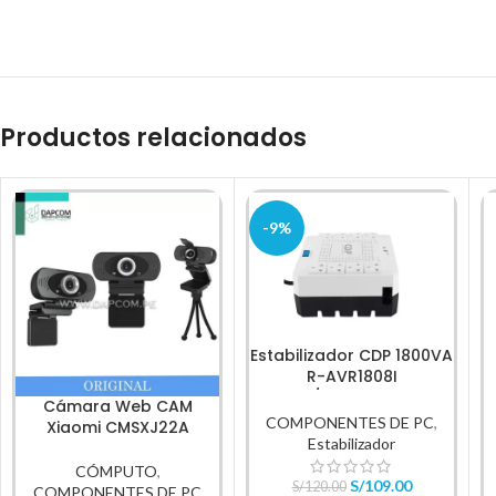
Productos relacionados
-9%
Estabilizador CDP 1800VA
R-AVR1808I
1800VA/1000W 8 salidas
Cámara Web CAM
COMPONENTES DE PC
,
Xiaomi CMSXJ22A
Estabilizador
CÓMPUTO
,
S/
109.00
S/
120.00
COMPONENTES DE PC