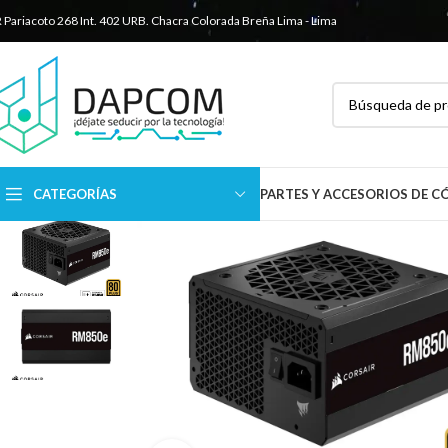
R Pariacoto 268 Int. 402 URB. Chacra Colorada
Breña Lima - Lima
CATEGORÍAS
PARTES Y ACCESORIOS DE 