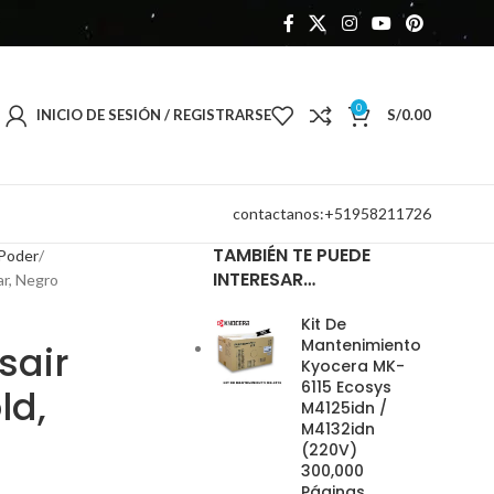
0
INICIO DE SESIÓN / REGISTRARSE
S/
0.00
contactanos:+51958211726
TAMBIÉN TE PUEDE
 Poder
INTERESAR…
ar, Negro
Kit De
Mantenimiento
sair
Kyocera MK-
6115 Ecosys
ld,
M4125idn /
M4132idn
(220V)
300,000
Páginas