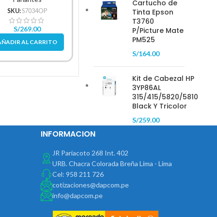
Cartucho de
PROYECTOR< BENQ
B
SKU:
S7034OP
Tinta Epson
SU
SKU:
24MR400
T3760
S/
269.00
P/Picture Mate
S/
2
S/
397.00
S/
598.00
PM525
AÑADIR AL CARRITO
AÑAD
AÑADIR AL CARRITO
S/
164.00
Kit de Cabezal HP
3YP86AL
315/415/5820/5810
Black Y Tricolor
S/
259.00
INFORMACION
JR Pariacoto 268 Int. 402
URB. Chacra Colorada Breña Lima - Lima
Cel: 958 211 726
cotizaciones@dapcom.pe
info@dapcom.pe