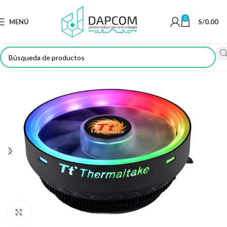
0
MENÚ
S/
0.00
Haga Click para agrandar