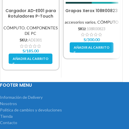
Cargador AD-E001 para
Grapas Xerox 108R00823
Rotuladores P-Touch
Brother Adaptador
accesorios varios
,
CÓMPUTO
CÓMPUTO
,
COMPONENTES
SKU:
108R00823
DE PC
S/
300.00
SKU:
ADE001
AÑADIR AL CARRITO
S/
185.00
AÑADIR AL CARRITO
FOOTER MENU
Información de Delivery
Nosotros
Política de cambios y devoluciones
Tienda
Contacto