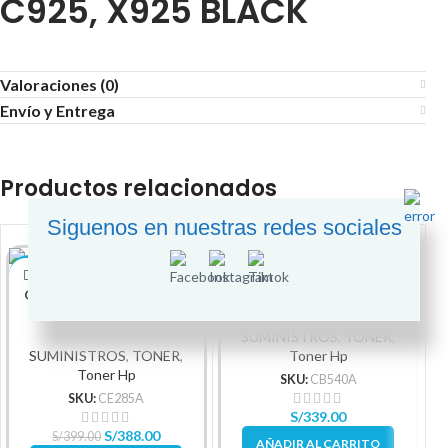
C925, X925 BLACK
Valoraciones (0)
Envío y Entrega
Productos relacionados
Siguenos en nuestras redes sociales
Toner HP 145A W1450A
-3%
Cartucho De Tóner Hp
Negro 3,800 Paginas
85A Negro Laserjet
original
Original
SUMINISTROS
,
TONER
,
SUMINISTROS
,
TONER
,
Toner Hp
Toner Hp
SKU:
CB540A
SKU:
CE285A
S/
339.00
S/
388.00
S/
399.00
AÑADIR AL CARRITO