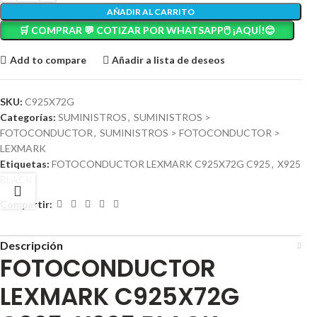
AÑADIR AL CARRITO
🛒 COMPRAR 💬 COTIZAR POR WHATSAPP🖱️ ¡AQUÍ!😊
Add to compare
Añadir a lista de deseos
SKU:
C925X72G
Categorías:
SUMINISTROS
,
SUMINISTROS >
FOTOCONDUCTOR
,
SUMINISTROS > FOTOCONDUCTOR >
LEXMARK
Etiquetas:
FOTOCONDUCTOR LEXMARK C925X72G C925
,
X925
BLACK
Compartir:
Descripción
FOTOCONDUCTOR
LEXMARK C925X72G