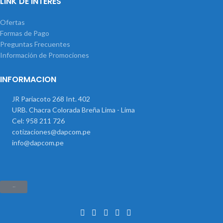
LINK DE INTERÉS
Ofertas
Formas de Pago
Preguntas Frecuentes
Información de Promociones
INFORMACION
JR Pariacoto 268 Int. 402
URB. Chacra Colorada Breña Lima - Lima
Cel: 958 211 726
cotizaciones@dapcom.pe
info@dapcom.pe
Haz clic aquí