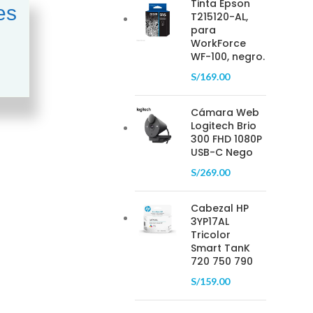
Tinta Epson
es
T215120-AL,
para
WorkForce
WF-100, negro.
S/
169.00
Cámara Web
Logitech Brio
300 FHD 1080P
USB-C Nego
S/
269.00
Cabezal HP
3YP17AL
Tricolor
Smart TanK
720 750 790
S/
159.00