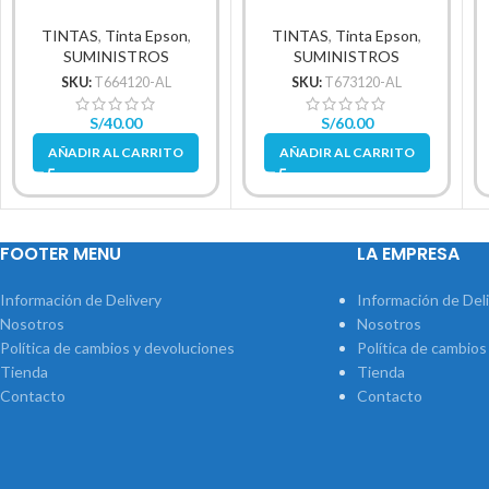
L200
1,500Pg.
TINTAS
,
Tinta Epson
,
TINTAS
,
Tinta Epson
,
SUMINISTROS
SUMINISTROS
SKU:
T664120-AL
SKU:
T673120-AL
S/
40.00
S/
60.00
AÑADIR AL CARRITO
AÑADIR AL CARRITO
FOOTER MENU
LA EMPRESA
Información de Delivery
Información de Del
Nosotros
Nosotros
Política de cambios y devoluciones
Política de cambios
Tienda
Tienda
Contacto
Contacto