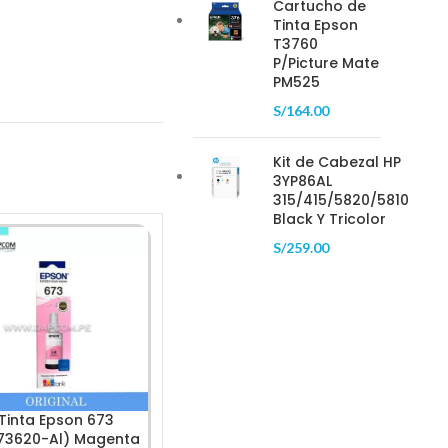
Cartucho de
Tinta Epson
T3760
P/Picture Mate
PM525
S/
164.00
Kit de Cabezal HP
3YP86AL
315/415/5820/5810
Black Y Tricolor
S/
259.00
Tinta Epson 673
Tinta Hp 728 F9J68A
Tinta 
73620-Al) Magenta
Negro Matte 300Ml Hp
Negr