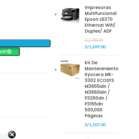
Impresoras
Multifuncional
Epson L6370
Ethernat Wifi/
Duplex/ ADF
S/
2,090.00
S/
1,699.00
UÍ!😊
Kit De
Mantenimiento
Kyocera MK-
3302 ECOSYS
M3655idn /
M3660idn /
P3260dn /
P3155dn
500,000
Páginas
S/
1,507.00