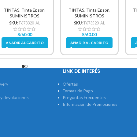
Magenta 1,500Pg.
Light 1,500Pg.
TINTAS
,
Tinta Epson
,
TINTAS
,
Tinta Epson
,
T
SUMINISTROS
SUMINISTROS
SKU:
T673320-AL
SKU:
T673520-AL
S/
60.00
S/
60.00
AÑADIR AL CARRITO
AÑADIR AL CARRITO
LINK DE INTERÉS
ivery
Ofertas
Formas de Pago
 y devoluciones
Preguntas Frecuentes
Información de Promociones