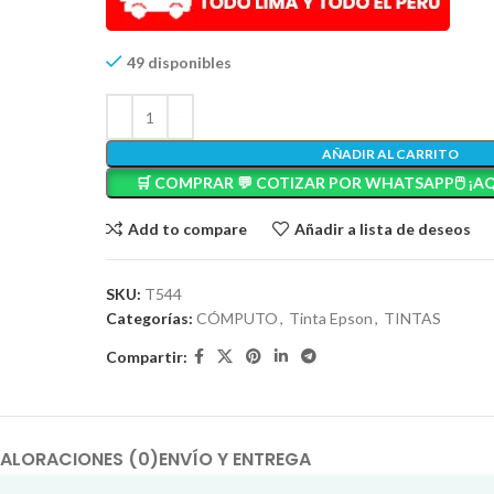
49 disponibles
AÑADIR AL CARRITO
🛒 COMPRAR 💬 COTIZAR POR WHATSAPP🖱️ ¡AQ
Add to compare
Añadir a lista de deseos
SKU:
T544
Categorías:
CÓMPUTO
,
Tinta Epson
,
TINTAS
Compartir:
ALORACIONES (0)
ENVÍO Y ENTREGA