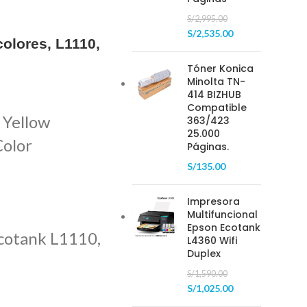
S/
2,995.00
S/
2,535.00
olores, L1110,
Tóner Konica
Minolta TN-
414 BIZHUB
Compatible
 Yellow
363/423
25.000
Color
Páginas.
S/
135.00
Impresora
Multifuncional
Epson Ecotank
cotank L1110,
L4360 Wifi
Duplex
S/
1,590.00
S/
1,025.00