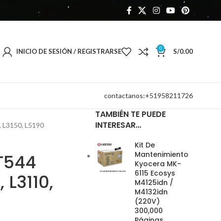
0
INICIO DE SESIÓN / REGISTRARSE
S/
0.00
contactanos:+51958211726
TAMBIÉN TE PUEDE
INTERESAR…
, L3150, L5190
Kit De
Mantenimiento
T544
Kyocera MK-
6115 Ecosys
, L3110,
M4125idn /
M4132idn
(220V)
300,000
Páginas