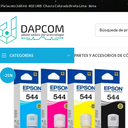
R Pariacoto 268 Int. 402 URB. Chacra Colorada
Breña Lima - Lima
CATEGORÍAS
PARTES Y ACCESORIOS DE 
-25%