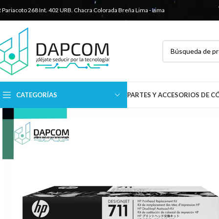
R Pariacoto 268 Int. 402 URB. Chacra Colorada
Breña Lima - Lima
CATEGORÍAS
PARTES Y ACCESORIOS DE 