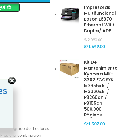
Impresoras
UÍ!😊
Multifuncional
Epson L6370
Ethernat Wifi/
Duplex/ ADF
S/
2,090.00
S/
1,699.00
Kit De
Mantenimiento
Kyocera MK-
3302 ECOSYS
M3655idn /
es
M3660idn /
P3260dn /
P3155dn
500,000
Páginas
S/
1,507.00
ión integrado de 4 colores
 HP es una combinación