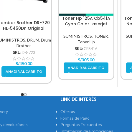
Toner Hp 125A Cb541A
Ton
Tambor Brother DR-720
Cyan Color Laserjet
Ne
HL-5450Dn Original
Cp1210/Cp1215 1,400Pg
SUMINISTROS
,
TONER
,
SU
UMINISTROS
,
DRUM
,
Drum
Toner Hp
Brother
SKU:
CB541A
SKU:
DR-720
S/
305.00
S/
450.00
AÑADIR AL CARRITO
AÑADIR AL CARRITO
LINK DE INTERÉS
ivery
Ofertas
Formas de Pago
 y devoluciones
Preguntas Frecuentes
Información de Promociones