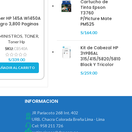
Cartucho de
Tinta Epson
T3760
er HP 145A W1450A
Tóner Hp 202A Cf500A
Tóner 
P/Picture Mate
gro 3,800 Paginas
Negro Laser Jet
Cy
PM525
original
M254/M280/M281Fdw
M452/
S/
164.00
1.400Pg.
MINISTROS
,
TONER
,
SUMINISTROS
,
TONER
,
SUMIN
Toner Hp
Toner Hp
Kit de Cabezal HP
SKU:
CB540A
SKU:
CF500A
3YP86AL
315/415/5820/5810
S/
339.00
S/
355.00
S/
399.00
Black Y Tricolor
AÑADIR AL CARRITO
AÑADIR AL CARRITO
AÑAD
S/
259.00
INFORMACION
JR Pariacoto 268 Int. 402
URB. Chacra Colorada Breña Lima - Lima
Cel: 958 211 726