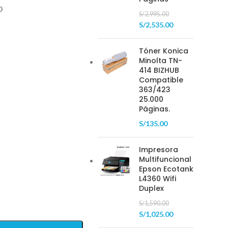
0
S/
2,995.00
S/
2,535.00
Tóner Konica
Minolta TN-
414 BIZHUB
Compatible
363/423
25.000
Páginas.
S/
135.00
Impresora
Multifuncional
Epson Ecotank
L4360 Wifi
Duplex
S/
1,590.00
S/
1,025.00