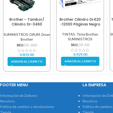
Brother – Tambor/
Brother Cilindro Dr420
Cilindro Dr-3460
-12000 Páginas Negro
Rendimiento 50,000Pg
TINTAS
,
Tinta Brother
,
S
SUMINISTROS
,
DRUM
,
Drum
SUMINISTROS
Brother
SKU:
DR-420
SKU:
DR-3460
S/
429.00
S/
819.00
AÑADIR AL CARRITO
AÑADIR AL CARRITO
FOOTER MENU
LA EMPRESA
Información de Delivery
Información de Del
Nosotros
Nosotros
Política de cambios y devoluciones
Política de cambios
Tienda
Tienda