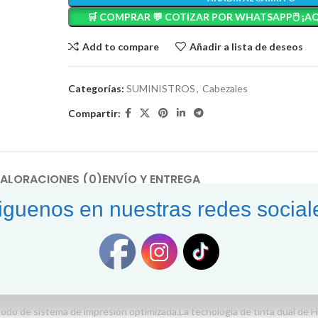
🛒 COMPRAR 💬 COTIZAR POR WHATSAPP🖱️ ¡AQ
Add to compare
Añadir a lista de deseos
Categorías:
SUMINISTROS
,
Cabezales
Compartir:
ALORACIONES (0)
ENVÍO Y ENTREGA
iguenos en nuestras redes social
signjet T120/T520
iona resultados precisos, definidos y constantes. Este cabezal de impres
 modo de sistema de impresión optimizada.La tecnología de tinta dual de