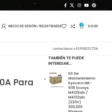
0
INICIO DE SESIÓN / REGISTRARSE
S/
0.00
contactanos:+51958211726
TAMBIÉN TE PUEDE
INTERESAR…
Kit De
Mantenimiento
10A Para
Kyocera MK-
6115 Ecosys
M4125idn /
M4132idn
(220V)
300,000
Páginas