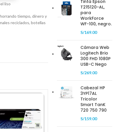
Tinta Epson
l liso
T215120-AL,
para
horrando tiempo, dinero y
WorkForce
ales reciclados, botellas
WF-100, negro.
S/
169.00
Cámara Web
Logitech Brio
300 FHD 1080P
USB-C Nego
S/
269.00
Cabezal HP
3YP17AL
Tricolor
-11%
Smart TanK
720 750 790
S/
159.00