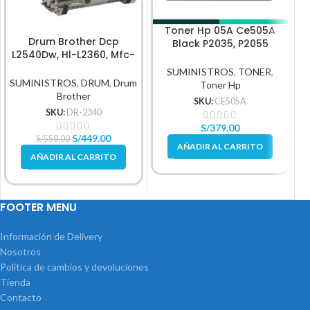
Toner Hp 05A Ce505A
Drum Brother Dcp
Black P2035, P2055
L2540Dw, Hl-L2360, Mfc-
2,300Pg
L2740, Dr-2340
SUMINISTROS
,
TONER
,
SUMINISTROS
,
DRUM
,
Drum
Toner Hp
Brother
SKU:
CE505A
SKU:
DR-2340
S/
379.00
S/
449.00
S/
558.00
AÑADIR AL CARRITO
AÑADIR AL CARRITO
FOOTER MENU
Información de Delivery
Nosotros
Política de cambios y devoluciones
Tienda
Contacto