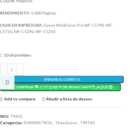
COLOR
: Magenta
RENDIMIENTO
: 5.000 Paginas
USAR EN IMPRESORA
: Epson WorkForce Pro WF-C5790, WF-
C5710, WF-C5290, WF-C5210
10 disponibles
AÑADIR AL CARRITO
🛒 COMPRAR 💬 COTIZAR POR WHATSAPP🖱️ ¡AQUÍ!😊
Add to compare
Añadir a lista de deseos
SKU:
T9413
Categorías:
SUMINISTROS
,
Tinta Epson
,
TINTAS