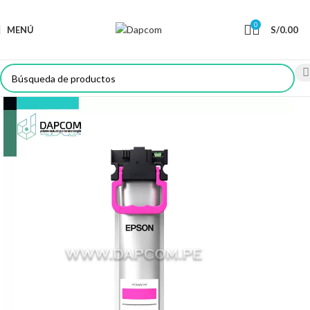
0
MENÚ
S/
0.00