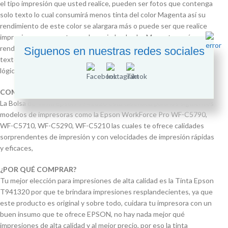
el tipo impresión que usted realice, pueden ser fotos que contenga
solo texto lo cual consumirá menos tinta del color Magenta así su
rendimiento de este color se alargara más o puede ser que realice
impresiones que contenga demasiado el color Magenta y así su
rendimiento será menor a lo indicado, ejemplo imágenes, fondos,
Siguenos en nuestras redes sociales
textos entre otros que contengan más el color Magenta lo cual por
lógica se consumirá más.
COMPATIBLE CON IMPRESORAS:
La Bolsa de Tinta Epson T941320 está diseñada para los siguientes
modelos de impresoras como la Epson WorkForce Pro WF-C5790,
WF-C5710, WF-C5290, WF-C5210 las cuales te ofrece calidades
sorprendentes de impresión y con velocidades de impresión rápidas
y eficaces,
¿POR QUÉ COMPRAR?
Tu mejor elección para impresiones de alta calidad es la Tinta Epson
T941320 por que te brindara impresiones resplandecientes, ya que
este producto es original y sobre todo, cuidara tu impresora con un
buen insumo que te ofrece EPSON, no hay nada mejor qué
impresiones de alta calidad y al mejor precio, por eso la tinta