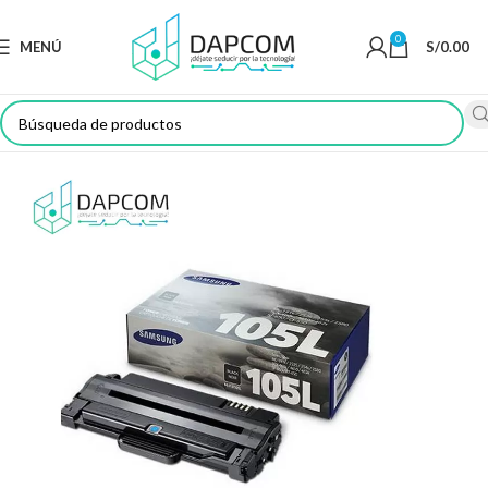
0
MENÚ
S/
0.00