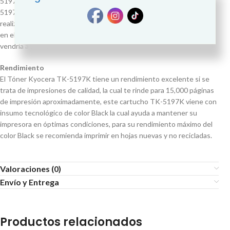
5197K viene con un chip inteligente insertado en el cartucho TK-
5197K la cual contabiliza las impresiones de color Black que sé
realizan, de igual manera el código del tóner se encuentra grabado
en el cartucho, en modo de alto relieve el cual es TK-5197K, que
vendría a ser su identificador como producto de la casa Kyocera
Rendimiento
El Tóner Kyocera TK-5197K tiene un rendimiento excelente si se
trata de impresiones de calidad, la cual te rinde para 15,000 páginas
de impresión aproximadamente, este cartucho TK-5197K viene con
insumo tecnológico de color Black la cual ayuda a mantener su
impresora en óptimas condiciones, para su rendimiento máximo del
color Black se recomienda imprimir en hojas nuevas y no recicladas.
Valoraciones (0)
Envío y Entrega
Productos relacionados