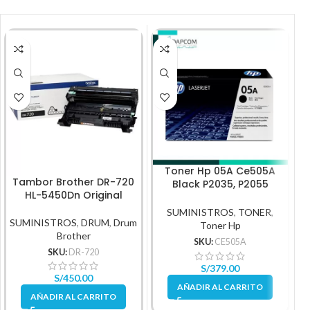
Toner Hp 05A Ce505A
Tambor Brother DR-720
Black P2035, P2055
B
HL-5450Dn Original
2,300Pg
SUMINISTROS
,
TONER
,
SUMINISTROS
,
DRUM
,
Drum
Toner Hp
Brother
SKU:
CE505A
SKU:
DR-720
S/
379.00
S/
450.00
AÑADIR AL CARRITO
AÑADIR AL CARRITO