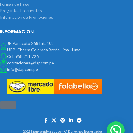
Formas de Pago
Preguntas Frecuentes
Información de Promociones
INFORMACION
JR Pariacoto 268 Int. 402
URB. Chacra Colorada Breña Lima - Lima
Cel: 958 211 726
cotizaciones@dapcom.pe
info@dapcom.pe
Haz clic aquí
2022 Bienvenido a dapcom ©. Derechos Reservados.