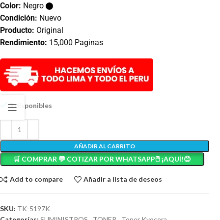
Color:
Negro
Condición:
Nuevo
Producto:
Original
Rendimiento:
15,000 Paginas
3 disponibles
AÑADIR AL CARRITO
🛒 COMPRAR 💬 COTIZAR POR WHATSAPP🖱️ ¡AQUÍ!😊
Add to compare
Añadir a lista de deseos
SKU:
TK-5197K
Categorías:
SUMINISTROS
,
TONER
,
Toner Kyocera