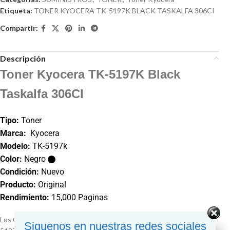
Etiqueta:
TONER KYOCERA TK-5197K BLACK TASKALFA 306CI
Compartir:
Descripción
Toner Kyocera TK-5197K Black
Taskalfa 306CI
Tipo:
Toner
Marca:
Kyocera
Modelo:
TK-5197k
Color:
Negro
Condición:
Nuevo
Producto:
Original
Rendimiento:
15,000 Paginas
Los Cartuchos de Tóner Kyocera con sub-código de identidad TK-
Siguenos en nuestras redes sociales