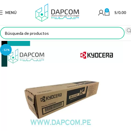
0
MENÚ
S/
0.00
-12%